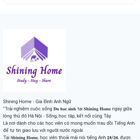
Shining Home - Gia Đình Anh Ngữ
"Trải nghiệm cuộc sống 𝐃𝐮 𝐡𝐨̣𝐜 𝐬𝐢𝐧𝐡 tại 𝐒𝐡𝐢𝐧𝐢𝐧𝐠 𝐇𝐨𝐦𝐞 ngay giữa
lòng thủ đô Hà Nội - Sống, học tập, kết nối cùng Tây.
Là nơi dành cho các học viên có mong muốn trau dồi Tiếng Anh
để tự tin giao lưu với người nước ngoài.
Tại 𝐒𝐡𝐢𝐧𝐢𝐧𝐠 𝐇𝐨𝐦𝐞, học viên thoải mái nói tiếng Anh 𝟮𝟰/𝟮𝟰, được