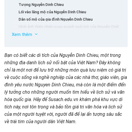
Tượng Nguyễn Dinh Chieu
Lối vào lăng mộ của Nguyễn Dinh Chieu
Dân số mộ của gia đình Nguyễn Dinh Chieu
Hình ảnh thiên nhiên xoay quanh ngôi mộ của Nguyễn Dinh
Chieu
Xem thêm
Lễ kỷ niệm lễ hội của các chuyên gia trong khu vực của
Nguyễn Dinh Chieu Di tích
Bạn có biết các di tích của Nguyễn Dinh Chieu, một trong
Những điều cần lưu ý khi đến thăm ngôi mộ của
những địa danh lịch sử nổi bật của Việt Nam? Đây không
Nguyễn Dinh Chieu
chỉ là một nơi để lưu trữ những món quà lưu niệm có giá trị
về cuộc sống và nghề nghiệp của các nhà thơ, giáo viên, gia
đình yêu nước Nguyen Dinh Chieu, mà còn là một điểm đến
lý tưởng cho những người muốn tìm hiểu về lịch sử và văn
hóa quốc gia. Hãy để Susach.edu.vn khám phá khu vực di
tích này, nơi tôn trọng và bảo tồn giá trị văn hóa và lịch sử
của một người tuyệt vời, người đã để lại ấn tượng sâu sắc
về trái tim của người dân Việt Nam.