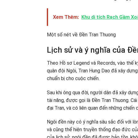
Xem Thêm:
Khu di tích Rạch Gầm Xoà
Một số nét về Đền Tran Thuong
Lịch sử và ý nghĩa của Đ
Theo Hồ sơ Legend và Records, vào thế kỷ 
quân đội Ngôi, Tran Hung Dao đã xây dựng
chuẩn bị cho cuộc chiến.
Sau khi ông qua đời, người dân đã xây dựn
tài năng, được gọi là Đền Tran Thuong. Cái
đại Tran, và có liên quan đến những chiến
Ngôi đền này có ý nghĩa sâu sắc đối với lò
và cũng thể hiện truyền thống đạo đức củ
của lịch sử, ngôi đền đã được bảo tồn, khô