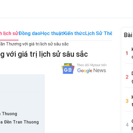
h lịch sử
Đồng dao
Học thuật
Kiến thức
Lịch Sử Thế Giới
Me
Bài
n Thương với giá trị lịch sử sâu sắc
ới giá trị lịch sử sâu sắc
n Thuong
ủa Đền Tran Thuong