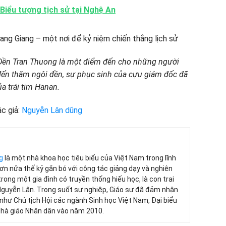
 Biểu tượng tịch sử tại Nghệ An
ng Giang – một nơi để kỷ niệm chiến thắng lịch sử
ệt, Đền Tran Thuong là một điểm đến cho những người
i đến thăm ngôi đền, sự phục sinh của cựu giám đốc đã
a trái tim Hanan.
c giả:
Nguyễn Lân dũng
g
là một nhà khoa học tiêu biểu của Việt Nam trong lĩnh
 hơn nửa thế kỷ gắn bó với công tác giảng dạy và nghiên
trong một gia đình có truyền thống hiếu học, là con trai
Nguyễn Lân. Trong suốt sự nghiệp, Giáo sư đã đảm nhận
 như Chủ tịch Hội các ngành Sinh học Việt Nam, Đại biểu
Nhà giáo Nhân dân vào năm 2010.