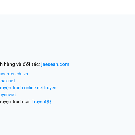
h hàng và đối tác:
jaesean.com
icenter.edu.vn
enax.net
ruyện tranh online nettruyen
uyenviet
ruyện tranh tại:
TruyenQQ