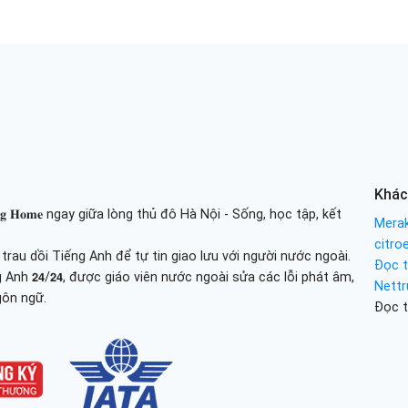
Khác
𝐢𝐧𝐢𝐧𝐠 𝐇𝐨𝐦𝐞 ngay giữa lòng thủ đô Hà Nội - Sống, học tập, kết
Merak
citro
au dồi Tiếng Anh để tự tin giao lưu với người nước ngoài.
Đọc t
 tiếng Anh 𝟮𝟰/𝟮𝟰, được giáo viên nước ngoài sửa các lỗi phát âm,
Nettr
gôn ngữ.
Đọc t