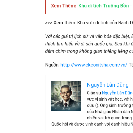
Xem Thêm:
Khu di tích Truông Bồn -
>>> Xem thêm: Khu vực di tích của Bach Da
Với các giá trị lịch sử và văn hóa đặc bi
thích tìm hiểu về di sản quốc gia. Sau kh
đắm chìm trong không gian thiêng liêng củ
Nguồn:
http://www.ckconitsha.com/vn/
Tá
Nguyễn Lân Dũng
Giáo sư
Nguyễn Lân Dũn
vực vi sinh vật học, với
cứu (). Ông sinh trưởng 
của Nhà giáo Nhân dân 
nhiều vai trò quan trọng
Quốc hội và được vinh danh với danh hiệu 