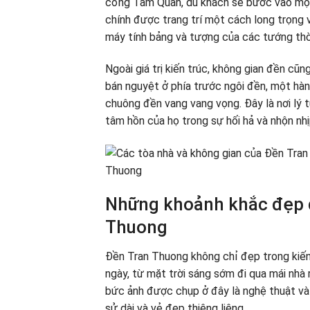
cổng Tam Quan, du khách sẽ bước vào một 
chính được trang trí một cách long trọng
máy tính bảng và tượng của các tướng thờ v
Ngoài giá trị kiến trúc, không gian đền cũn
bán nguyệt ở phía trước ngôi đền, một hà
chuông đền vang vang vọng. Đây là nơi lý 
tâm hồn của họ trong sự hối hả và nhộn nh
Thuong
Những khoảnh khắc đẹp q
Thuong
Đền Tran Thuong không chỉ đẹp trong kiến
ngày, từ mặt trời sáng sớm đi qua mái nhà
bức ảnh được chụp ở đây là nghệ thuật và 
sử dài và vẻ đẹp thiêng liêng.