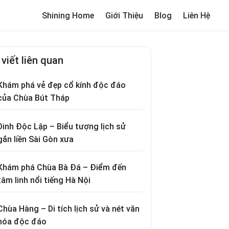
Shining Home
Giới Thiệu
Blog
Liên Hệ
me
Review trường cho bé
Thơ hay
Trò chơi dân gian
Truyện c
 viết liên quan
Khám phá vẻ đẹp cổ kính độc đáo
của Chùa Bút Tháp
Dinh Độc Lập – Biểu tượng lịch sử
gắn liền Sài Gòn xưa
Khám phá Chùa Bà Đá – Điểm đến
tâm linh nổi tiếng Hà Nội
Chùa Hàng – Di tích lịch sử và nét văn
hóa độc đáo