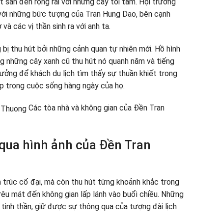
sân đền rộng rãi với những cây tối tăm. Hội trường
 với những bức tượng của Tran Hung Dao, bên cạnh
à các vị thần sinh ra với anh ta.
g bị thu hút bởi những cảnh quan tự nhiên mới. Hồ hình
ng những cây xanh cũ thu hút nó quanh năm và tiếng
tưởng để khách du lịch tìm thấy sự thuần khiết trong
ịp trong cuộc sống hàng ngày của họ.
Các tòa nhà và không gian của Đền Tran
ua hình ảnh của Đền Tran
 trúc cổ đại, mà còn thu hút từng khoảnh khắc trong
 rêu mát đến không gian lấp lánh vào buổi chiều. Những
tinh thần, giữ được sự thông qua của tượng đài lịch