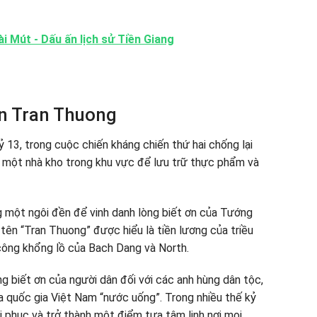
i Mút - Dấu ấn lịch sử Tiền Giang
ền Tran Thuong
13, trong cuộc chiến kháng chiến thứ hai chống lại
 một nhà kho trong khu vực để lưu trữ thực phẩm và
g một ngôi đền để vinh danh lòng biết ơn của Tướng
 tên “Tran Thuong” được hiểu là tiền lương của triều
 công khổng lồ của Bach Dang và North.
ng biết ơn của người dân đối với các anh hùng dân tộc,
a quốc gia Việt Nam “nước uống”. Trong nhiều thế kỷ
i phục và trở thành một điểm tựa tâm linh nơi mọi