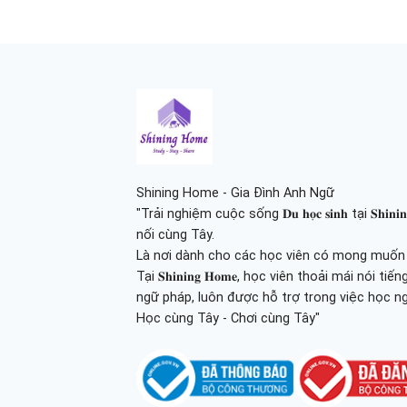
Shining Home - Gia Đình Anh Ngữ
"Trải nghiệm cuộc sống 𝐃𝐮 𝐡𝐨̣𝐜 𝐬𝐢𝐧𝐡 tại 𝐒𝐡
nối cùng Tây.
Là nơi dành cho các học viên có mong muốn tr
Tại 𝐒𝐡𝐢𝐧𝐢𝐧𝐠 𝐇𝐨𝐦𝐞, học viên thoải mái nói
ngữ pháp, luôn được hỗ trợ trong việc học n
Học cùng Tây - Chơi cùng Tây"