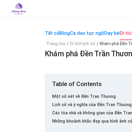
Skip
to
content
Tất cả
Blog
Ca dao tục ngữ
Dạy bé
Di tíc
Trang chủ
/
Di tích lịch sử
/
Khám phá Đền Trầ
Khám phá Đền Trần Thương v
Table of Contents
Một số nét về Đền Tran Thuong
Lịch sử và ý nghĩa của Đền Tran Thuong
Các tòa nhà và không gian của Đền Tra
Những khoảnh khắc đẹp qua hình ảnh c