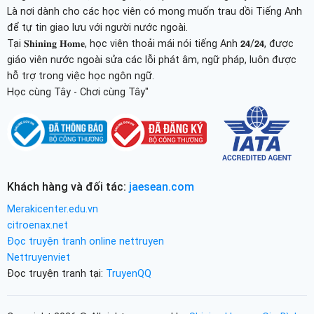
Là nơi dành cho các học viên có mong muốn trau dồi Tiếng Anh
để tự tin giao lưu với người nước ngoài.
Tại 𝐒𝐡𝐢𝐧𝐢𝐧𝐠 𝐇𝐨𝐦𝐞, học viên thoải mái nói tiếng Anh 𝟮𝟰/𝟮𝟰, được
giáo viên nước ngoài sửa các lỗi phát âm, ngữ pháp, luôn được
hỗ trợ trong việc học ngôn ngữ.
Học cùng Tây - Chơi cùng Tây"
Khách hàng và đối tác:
jaesean.com
Merakicenter.edu.vn
citroenax.net
Đọc truyện tranh online nettruyen
Nettruyenviet
Đọc truyện tranh tại:
TruyenQQ