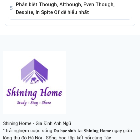
Phân biệt Though, Although, Even Though,
Despite, In Spite Of dễ hiểu nhất
Shining Home - Gia Đình Anh Ngữ
"Trải nghiệm cuộc sống 𝐃𝐮 𝐡𝐨̣𝐜 𝐬𝐢𝐧𝐡 tại 𝐒𝐡𝐢𝐧𝐢𝐧𝐠 𝐇𝐨𝐦𝐞 ngay giữa
lòng thủ đô Hà Nội - Sống, học tập, kết nối cùng Tây.