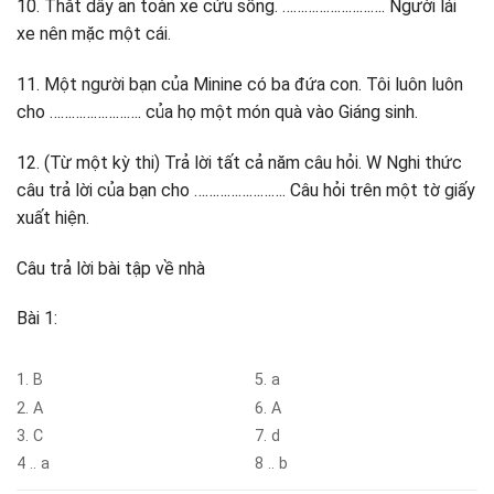
10. Thắt dây an toàn xe cứu sống. ………………………. Người lái
xe nên mặc một cái.
11. Một người bạn của Minine có ba đứa con. Tôi luôn luôn
cho ……………………. của họ một món quà vào Giáng sinh.
12. (Từ một kỳ thi) Trả lời tất cả năm câu hỏi. W Nghi thức
câu trả lời của bạn cho ……………………. Câu hỏi trên một tờ giấy
xuất hiện.
Câu trả lời bài tập về nhà
Bài 1:
1. B
5. a
2. A
6. A
3. C
7. d
4 .. a
8 .. b