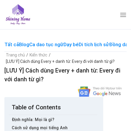
Skip
to
content
Tất cả
Blog
Ca dao tục ngữ
Dạy bé
Di tích lịch sử
Đồng dao
Trang chủ
/
Kiến thức
/
[LƯU Ý] Cách dùng Every + danh từ: Every đi với danh từ gì?
[LƯU Ý] Cách dùng Every + danh từ: Every đi
với danh từ gì?
Table of Contents
Định nghĩa: Mọi là gì?
Cách sử dụng mọi tiếng Anh