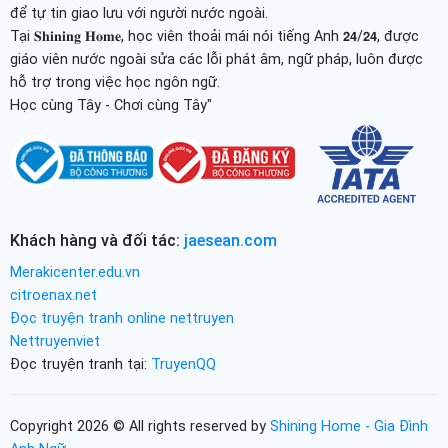
để tự tin giao lưu với người nước ngoài.
Tại 𝐒𝐡𝐢𝐧𝐢𝐧𝐠 𝐇𝐨𝐦𝐞, học viên thoải mái nói tiếng Anh 𝟮𝟰/𝟮𝟰, được
giáo viên nước ngoài sửa các lỗi phát âm, ngữ pháp, luôn được
hỗ trợ trong việc học ngôn ngữ.
Học cùng Tây - Chơi cùng Tây"
Khách hàng và đối tác:
jaesean.com
Merakicenter.edu.vn
citroenax.net
Đọc truyện tranh online nettruyen
Nettruyenviet
Đọc truyện tranh tại:
TruyenQQ
Copyright 2026 © All rights reserved by
Shining Home - Gia Đình