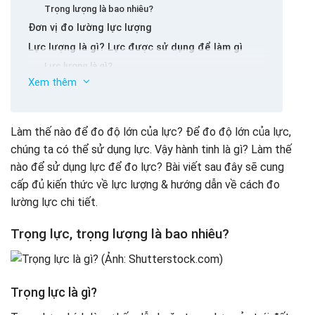
Trọng lượng là bao nhiêu?
Đơn vị đo lường lực lượng
Lực lượng là gì? Lực được sử dụng để làm gì
Lực lượng là gì?
Xem thêm
Lực nào có thể được sử dụng để đo các lực?
Loại lực nào?
Tìm hiểu cấu trúc của một thế lực mùa xuân
Làm thế nào để đo độ lớn của lực? Để đo độ lớn của lực,
Cách đo lực bằng một mét
chúng ta có thể sử dụng lực. Vậy hành tinh là gì? Làm thế
Chuẩn bị
nào để sử dụng lực để đo lực? Bài viết sau đây sẽ cung
Các bước để đo lực bằng một mét
cấp đủ kiến ​​thức về lực lượng & hướng dẫn về cách đo
Chú ý khi đo
lường lực chi tiết.
Thực hành đo trọng lực của vật thể với lực lò xo
Công thức tiếp xúc giữa trọng lượng và khối lượng
Trọng lực, trọng lượng là bao nhiêu?
Các câu hỏi và bài tập liên quan
Trọng lực là gì?