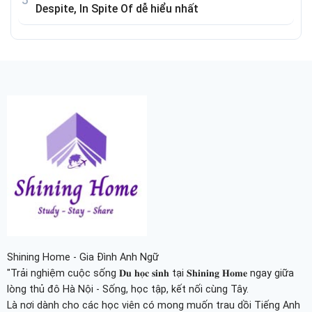
Despite, In Spite Of dễ hiểu nhất
Shining Home - Gia Đình Anh Ngữ
"Trải nghiệm cuộc sống 𝐃𝐮 𝐡𝐨̣𝐜 𝐬𝐢𝐧𝐡 tại 𝐒𝐡𝐢𝐧𝐢𝐧𝐠 𝐇𝐨𝐦𝐞 ngay giữa
lòng thủ đô Hà Nội - Sống, học tập, kết nối cùng Tây.
Là nơi dành cho các học viên có mong muốn trau dồi Tiếng Anh