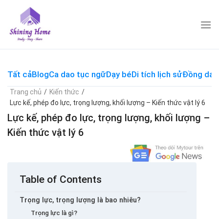
Skip
to
content
Tất cả
Blog
Ca dao tục ngữ
Dạy bé
Di tích lịch sử
Đồng dao
Trang chủ
/
Kiến thức
/
Lực kế, phép đo lực, trọng lượng, khối lượng – Kiến thức vật lý 6
Lực kế, phép đo lực, trọng lượng, khối lượng –
Kiến thức vật lý 6
Table of Contents
Trọng lực, trọng lượng là bao nhiêu?
Trọng lực là gì?