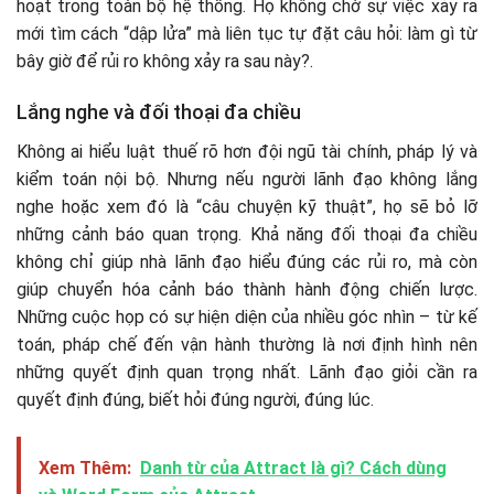
hoạt trong toàn bộ hệ thống. Họ không chờ sự việc xảy ra
mới tìm cách “dập lửa” mà liên tục tự đặt câu hỏi: làm gì từ
bây giờ để rủi ro không xảy ra sau này?.
Lắng nghe và đối thoại đa chiều
Không ai hiểu luật thuế rõ hơn đội ngũ tài chính, pháp lý và
kiểm toán nội bộ. Nhưng nếu người lãnh đạo không lắng
nghe hoặc xem đó là “câu chuyện kỹ thuật”, họ sẽ bỏ lỡ
những cảnh báo quan trọng. Khả năng đối thoại đa chiều
không chỉ giúp nhà lãnh đạo hiểu đúng các rủi ro, mà còn
giúp chuyển hóa cảnh báo thành hành động chiến lược.
Những cuộc họp có sự hiện diện của nhiều góc nhìn – từ kế
toán, pháp chế đến vận hành thường là nơi định hình nên
những quyết định quan trọng nhất. Lãnh đạo giỏi cần ra
quyết định đúng, biết hỏi đúng người, đúng lúc.
Xem Thêm:
Danh từ của Attract là gì? Cách dùng