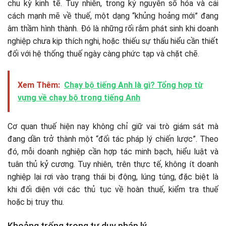
chu kỳ kinh tế. Tuy nhiên, trong kỷ nguyên số hóa và cải
cách mạnh mẽ về thuế, một dạng “khủng hoảng mới” đang
âm thầm hình thành. Đó là những rối rắm phát sinh khi doanh
nghiệp chưa kịp thích nghi, hoặc thiếu sự thấu hiểu cần thiết
đối với hệ thống thuế ngày càng phức tạp và chặt chẽ.
Xem Thêm:
Chạy bộ tiếng Anh là gì? Tổng hợp từ
vựng về chạy bộ trong tiếng Anh
Cơ quan thuế hiện nay không chỉ giữ vai trò giám sát mà
đang dần trở thành một “đối tác pháp lý chiến lược”. Theo
đó, mỗi doanh nghiệp cần hợp tác minh bạch, hiểu luật và
tuân thủ kỷ cương. Tuy nhiên, trên thực tế, không ít doanh
nghiệp lại rơi vào trạng thái bị động, lúng túng, đặc biệt là
khi đối diện với các thủ tục về hoàn thuế, kiểm tra thuế
hoặc bị truy thu.
Khoảng trống trong tư duy pháp lý