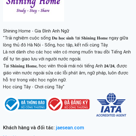
Shining Home - Gia Đình Anh Ngữ
"Trải nghiệm cuộc sống 𝐃𝐮 𝐡𝐨̣𝐜 𝐬𝐢𝐧𝐡 tại 𝐒𝐡𝐢𝐧𝐢𝐧𝐠 𝐇𝐨𝐦𝐞 ngay giữa
lòng thủ đô Hà Nội - Sống, học tập, kết nối cùng Tây.
Là nơi dành cho các học viên có mong muốn trau dồi Tiếng Anh
để tự tin giao lưu với người nước ngoài.
Tại 𝐒𝐡𝐢𝐧𝐢𝐧𝐠 𝐇𝐨𝐦𝐞, học viên thoải mái nói tiếng Anh 𝟮𝟰/𝟮𝟰, được
giáo viên nước ngoài sửa các lỗi phát âm, ngữ pháp, luôn được
hỗ trợ trong việc học ngôn ngữ.
Học cùng Tây - Chơi cùng Tây"
Khách hàng và đối tác:
jaesean.com