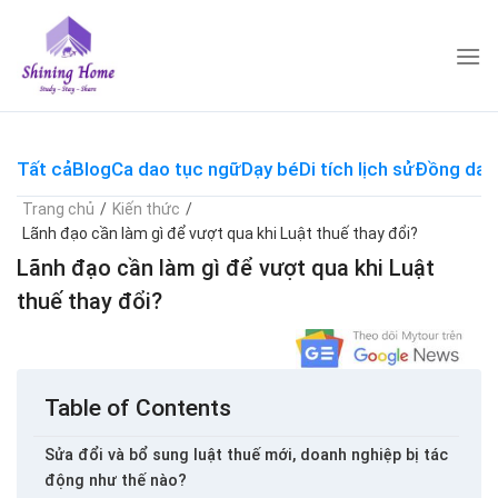
Skip
to
content
Tất cả
Blog
Ca dao tục ngữ
Dạy bé
Di tích lịch sử
Đồng dao
Trang chủ
/
Kiến thức
/
Lãnh đạo cần làm gì để vượt qua khi Luật thuế thay đổi?
Lãnh đạo cần làm gì để vượt qua khi Luật
thuế thay đổi?
Table of Contents
Sửa đổi và bổ sung luật thuế mới, doanh nghiệp bị tác
động như thế nào?