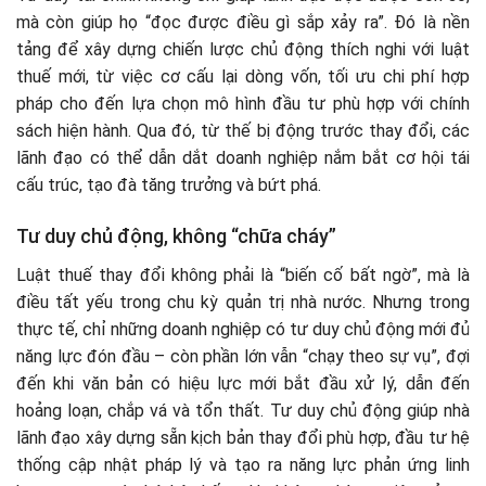
mà còn giúp họ “đọc được điều gì sắp xảy ra”. Đó là nền
tảng để xây dựng chiến lược chủ động thích nghi với luật
thuế mới, từ việc cơ cấu lại dòng vốn, tối ưu chi phí hợp
pháp cho đến lựa chọn mô hình đầu tư phù hợp với chính
sách hiện hành. Qua đó, từ thế bị động trước thay đổi, các
lãnh đạo có thể dẫn dắt doanh nghiệp nắm bắt cơ hội tái
cấu trúc, tạo đà tăng trưởng và bứt phá.
Tư duy chủ động, không “chữa cháy”
Luật thuế thay đổi không phải là “biến cố bất ngờ”, mà là
điều tất yếu trong chu kỳ quản trị nhà nước. Nhưng trong
thực tế, chỉ những doanh nghiệp có tư duy chủ động mới đủ
năng lực đón đầu – còn phần lớn vẫn “chạy theo sự vụ”, đợi
đến khi văn bản có hiệu lực mới bắt đầu xử lý, dẫn đến
hoảng loạn, chắp vá và tổn thất. Tư duy chủ động giúp nhà
lãnh đạo xây dựng sẵn kịch bản thay đổi phù hợp, đầu tư hệ
thống cập nhật pháp lý và tạo ra năng lực phản ứng linh