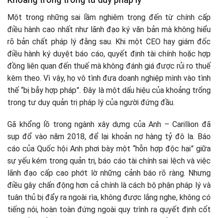
Một trong những sai lầm nghiêm trọng đến từ chính cấp
điều hành cao nhất như lãnh đạo ký văn bản mà không hiểu
rõ bản chất pháp lý đằng sau. Khi một CEO hay giám đốc
điều hành ký duyệt báo cáo, quyết định tài chính hoặc hợp
đồng liên quan đến thuế mà không đánh giá được rủi ro thuế
kèm theo. Vì vậy, họ vô tình đưa doanh nghiệp mình vào tình
thế “bị bẫy hợp pháp”. Đây là một dấu hiệu của khoảng trống
trong tư duy quản trị pháp lý của người đứng đầu.
Gã khổng lồ trong ngành xây dựng của Anh – Carillion đã
sụp đổ vào năm 2018, để lại khoản nợ hàng tỷ đô la. Báo
cáo của Quốc hội Anh phơi bày một “hỗn hợp độc hại” giữa
sự yếu kém trong quản trị, báo cáo tài chính sai lệch và việc
lãnh đạo cấp cao phớt lờ những cảnh báo rõ ràng. Nhưng
điều gây chấn động hơn cả chính là cách bộ phận pháp lý và
tuân thủ bị đẩy ra ngoài rìa, không được lắng nghe, không có
tiếng nói, hoàn toàn đứng ngoài quy trình ra quyết định cốt