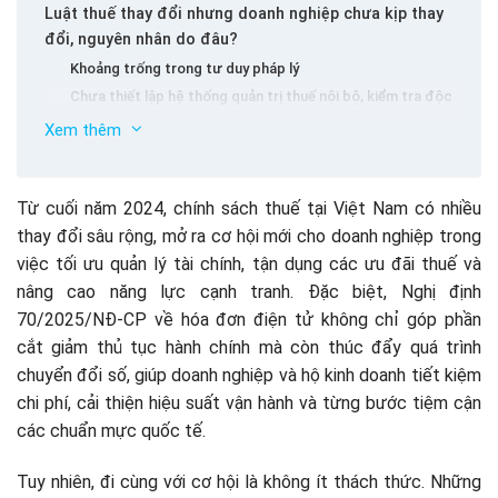
Luật thuế thay đổi nhưng doanh nghiệp chưa kịp thay
đổi, nguyên nhân do đâu?
Khoảng trống trong tư duy pháp lý
Chưa thiết lập hệ thống quản trị thuế nội bộ, kiểm tra độc
lập
Xem thêm
Mối quan hệ giữa các phòng ban kém, giao tiếp với kế toán
chỉ một chiều
Lãnh đạo cần thay đổi song hành cùng Luật thuế
Từ cuối năm 2024, chính sách thuế tại Việt Nam có nhiều
Tư duy tài chính
thay đổi sâu rộng, mở ra cơ hội mới cho doanh nghiệp trong
Tư duy chủ động, không “chữa cháy”
việc tối ưu quản lý tài chính, tận dụng các ưu đãi thuế và
Lắng nghe và đối thoại đa chiều
nâng cao năng lực cạnh tranh. Đặc biệt, Nghị định
Đầu tư vào năng lực nội bộ và công nghệ
70/2025/NĐ-CP về hóa đơn điện tử không chỉ góp phần
Ra quyết định dựa trên dữ liệu
cắt giảm thủ tục hành chính mà còn thúc đẩy quá trình
Thiết lập hệ thống quản trị bài bản
chuyển đổi số, giúp doanh nghiệp và hộ kinh doanh tiết kiệm
Chương trình Kiến thức kinh doanh – lợi thế chiến lược
chi phí, cải thiện hiệu suất vận hành và từng bước tiệm cận
trong bối cảnh biến động
các chuẩn mực quốc tế.
Tuy nhiên, đi cùng với cơ hội là không ít thách thức. Những