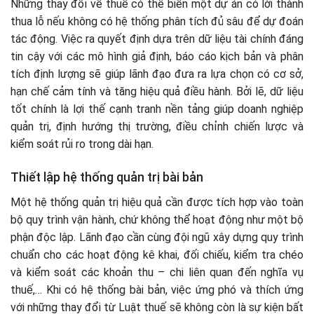
Những thay đổi về thuế có thể biến một dự án có lời thành
thua lỗ nếu không có hệ thống phân tích đủ sâu để dự đoán
tác động. Việc ra quyết định dựa trên dữ liệu tài chính đáng
tin cậy với các mô hình giả định, báo cáo kịch bản và phân
tích định lượng sẽ giúp lãnh đạo đưa ra lựa chọn có cơ sở,
hạn chế cảm tính và tăng hiệu quả điều hành. Bởi lẽ, dữ liệu
tốt chính là lợi thế cạnh tranh nền tảng giúp doanh nghiệp
quản trị, định hướng thị trường, điều chỉnh chiến lược và
kiểm soát rủi ro trong dài hạn.
Thiết lập hệ thống quản trị bài bản
Một hệ thống quản trị hiệu quả cần được tích hợp vào toàn
bộ quy trình vận hành, chứ không thể hoạt động như một bộ
phận độc lập. Lãnh đạo cần cùng đội ngũ xây dựng quy trình
chuẩn cho các hoạt động kê khai, đối chiếu, kiểm tra chéo
và kiểm soát các khoản thu – chi liên quan đến nghĩa vụ
thuế,… Khi có hệ thống bài bản, việc ứng phó và thích ứng
với những thay đổi từ Luật thuế sẽ không còn là sự kiện bất