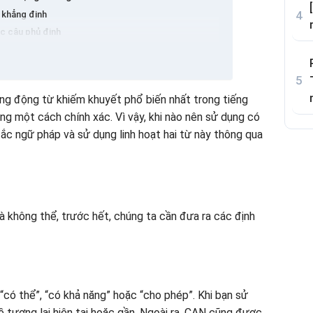
i khẳng định
ác câu phủ định
u hỏi
hững động từ khiếm khuyết phổ biến nhất trong tiếng
hông thể cấu trúc
ng một cách chính xác. Vì vậy, khi nào nên sử dụng có
 thể bằng tiếng Anh (có câu trả lời)
ắc ngữ pháp và sử dụng linh hoạt hai từ này thông qua
ộ trình học tập tiếng Anh toàn diện, linh hoạt
à không thể, trước hết, chúng ta cần đưa ra các định
 “có thể”, “có khả năng” hoặc “cho phép”. Khi bạn sử
ề tương lai hiện tại hoặc gần. Ngoài ra, CAN cũng được