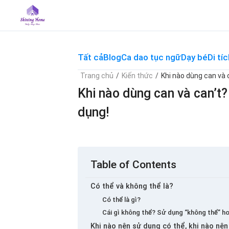
Skip
to
content
Tất cả
Blog
Ca dao tục ngữ
Dạy bé
Di tíc
Trang chủ
/
Kiến thức
/
Khi nào dùng can và c
Khi nào dùng can và can’t? 
dụng!
Table of Contents
Có thể và không thể là?
Có thể là gì?
Cái gì không thể? Sử dụng “không thể” h
Khi nào nên sử dụng có thể, khi nào nê