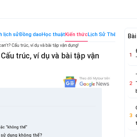
h lịch sử
Đồng dao
Học thuật
Kiến thức
Lịch Sử Thế Giới
Me
Bài
an’t? Cấu trúc, ví dụ và bài tập vận dụng!
Cấu trúc, ví dụ và bài tập vận
oặc “không thể”
n sử dụng không thể?