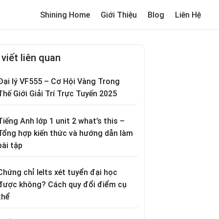
Shining Home
Giới Thiệu
Blog
Liên Hệ
me
Review trường cho bé
Thơ hay
Trò chơi dân gian
Truyện c
 viết liên quan
Đại lý VF555 – Cơ Hội Vàng Trong
Thế Giới Giải Trí Trực Tuyến 2025
Tiếng Anh lớp 1 unit 2 what’s this –
Tổng hợp kiến thức và hướng dẫn làm
bài tập
Chứng chỉ Ielts xét tuyển đại học
được không? Cách quy đổi điểm cụ
thể