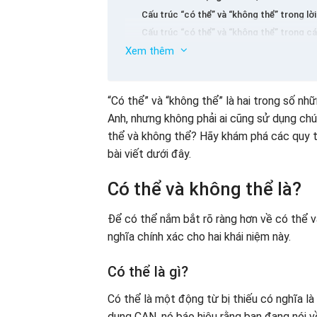
Cấu trúc “có thể” và “không thể” trong lờ
Cấu trúc “có thể” và “không thể” trong c
Xem thêm
Cấu trúc “có thể” và “không thể” trong câ
Một số cấu trúc “có thể” và “không thể”
Thành ngữ với có thể và không thể
“Có thể” và “không thể” là hai trong số n
Một số ghi chú khi sử dụng có thể và k
Anh, nhưng không phải ai cũng sử dụng chú
Tập thể dục khi sử dụng có thể và không
thể và không thể? Hãy khám phá các quy t
Shining Home – Gia đình Anh Ngữ – Một l
bài viết dưới đây.
Có thể và không thể là?
Để có thể nắm bắt rõ ràng hơn về có thể v
nghĩa chính xác cho hai khái niệm này.
Có thể là gì?
Có thể là một động từ bị thiếu có nghĩa là
dụng CAN, nó báo hiệu rằng bạn đang nói v