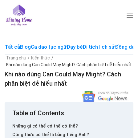
Skip
to
content
Tất cả
Blog
Ca dao tục ngữ
Dạy bé
Di tích lịch sử
Đồng dao
Trang chủ
/
Kiến thức
/
Khi nào dùng Can Could May Might? Cách phân biệt dễ hiểu nhất
Khi nào dùng Can Could May Might? Cách
phân biệt dễ hiểu nhất
Table of Contents
Những gì có thể có thể có thể?
Công thức có thể là bằng tiếng Anh?