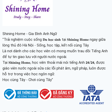
Shining Home - Gia Đình Anh Ngữ
"Trải nghiệm cuộc sống 𝐃𝐮 𝐡𝐨̣𝐜 𝐬𝐢𝐧𝐡 tại 𝐒𝐡𝐢𝐧𝐢𝐧𝐠 𝐇𝐨𝐦𝐞 ngay giữa
lòng thủ đô Hà Nội - Sống, học tập, kết nối cùng Tây.
Là nơi dành cho các học viên có mong muốn trau dồi Tiếng Anh
để tự tin giao lưu với người nước ngoài.
Tại 𝐒𝐡𝐢𝐧𝐢𝐧𝐠 𝐇𝐨𝐦𝐞, học viên thoải mái nói tiếng Anh 𝟮𝟰/𝟮𝟰, được
giáo viên nước ngoài sửa các lỗi phát âm, ngữ pháp, luôn được
hỗ trợ trong việc học ngôn ngữ.
Học cùng Tây - Chơi cùng Tây"