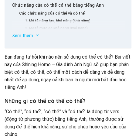
Chức năng của có thể có thể bằng tiếng Anh
Các chức năng của có thể và có thể
1. Mô tả năng lực, khả năng (khả năng)
2. Mô tả mức độ khả năng (khả năng)
Xem thêm
3. Mô tả sự cho phép (quyền)
4. Mô tả yêu cầu (yêu cầu)
5. Mô tả lời đề nghị (Ưu đãi)
Bạn đang tự hỏi khi nào nên sử dụng có thể có thể? Bài viết
6. Mô tả đề xuất.
Các ghi chú khi sử dụng có thể có thể có thể
này của Shining Home – Gia đình Anh Ngữ sẽ giúp bạn phân
Các chức năng của tháng năm và có thể
Lưu ý về công thức câu có thể có thể
biệt có thể, có thể, có thể một cách dễ dàng và dễ dàng
1. Mô tả khả năng (khả năng)
Lưu ý về câu gián tiếp (lời nói gián tiếp)
nhất để áp dụng, ngay cả khi bạn là người mới bắt đầu học
2. Mô tả sự cho phép (quyền)
Chú ý đến khả năng (khả năng)
tiếng Anh!
3. Mô tả đề xuất.
Hãy chú ý đến sự cho phép (quyền)
Tập thể dục về chủ đề khi sử dụng có thể có thể có
Những gì có thể có thể có thể?
thể
“Có thể”, “có thể”, “có thể” và “có thể” là động từ vers
(động từ phương thức) bằng tiếng Anh, thường được sử
dụng để thể hiện khả năng, sự cho phép hoặc yêu cầu của
chúng.