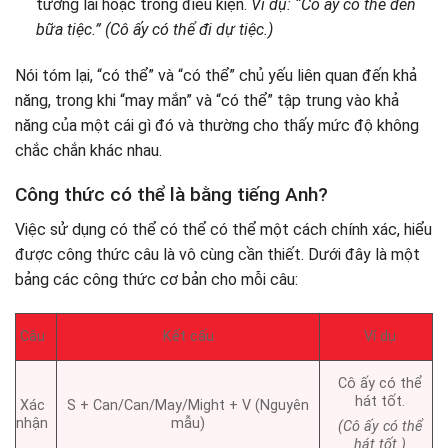
tương lai hoặc trong điều kiện.
Ví dụ: “Cô ấy có thể đến
bữa tiệc.” (Cô ấy có thể đi dự tiệc.)
Nói tóm lại, “có thể” và “có thể” chủ yếu liên quan đến khả
năng, trong khi “may mắn” và “có thể” tập trung vào khả
năng của một cái gì đó và thường cho thấy mức độ không
chắc chắn khác nhau.
Công thức có thể là bằng tiếng Anh?
Việc sử dụng có thể có thể có thể một cách chính xác, hiểu
được công thức câu là vô cùng cần thiết. Dưới đây là một
bảng các công thức cơ bản cho mỗi câu:
Câu
Kết cấu
Ví dụ
Cô ấy có thể
hát tốt.
Xác
S + Can/Can/May/Might + V (Nguyên
nhận
mẫu)
(Cô ấy có thể
hát tốt.)