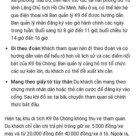
xã/phường. Sau đó, đến làm thủ tục tại văn phòng Bộ Tư
lệnh Lăng Chủ tịch Hồ Chí Minh. Nếu ở xa, có thể liên hệ
qua điện thoại với Ban quản lý K9 để được hướng dẫn.
Ban quản lý nhận đăng ký vào giờ hành chính các ngày
trong tuần: Buổi sáng từ 8 giờ đến 11 giờ, buổi chiều từ
14 giờ đến 16 giờ.
Đi theo đoàn:
Khách tham quan nên đi theo đoàn và có
hướng dẫn viên để hiểu rõ hơn về lịch sử và các điểm nổi
bật của K9 Đá Chông. Ban quản lý cũng hỗ trợ tổ chức
các sự kiện lớn, du khách có thể đề xuất khi cần.
Mang theo giấy tờ tùy thân:
Du khách cần mang theo
chứng minh nhân dân hoặc thẻ căn cước để đăng ký vào
cổng. Sau khi đỗ xe tại bãi, chuyến tham quan sẽ chính
thức bắt đầu.
Hiện tại, khu di tích K9 Đá Chông không thu vé tham quan.
Du khách chỉ cần chi trả phí trông giữ xe: 5.000 đồng/xe
máy và từ 20.000 đồng đến 40.000 đồng/xe ô tô. Ngoài ra,