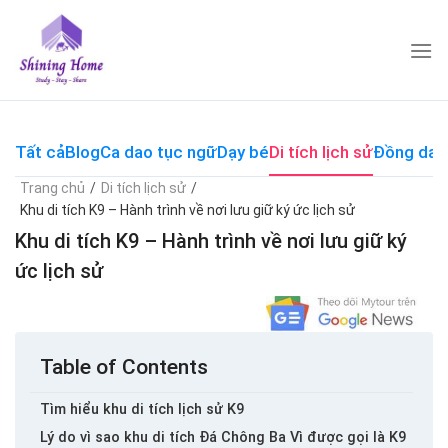
Skip
to
content
Tất cả
Blog
Ca dao tục ngữ
Dạy bé
Di tích lịch sử
Đồng dao
Trang chủ
/
Di tích lịch sử
/
Khu di tích K9 – Hành trình về nơi lưu giữ ký ức lịch sử
Khu di tích K9 – Hành trình về nơi lưu giữ ký
ức lịch sử
Table of Contents
Tìm hiểu khu di tích lịch sử K9
Lý do vì sao khu di tích Đá Chông Ba Vì được gọi là K9