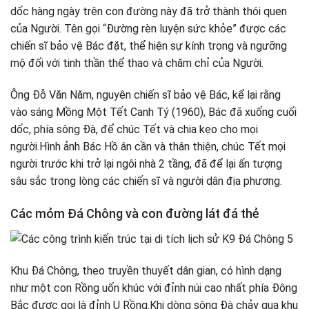
dốc hàng ngày trên con đường này đã trở thành thói quen
của Người. Tên gọi “Đường rèn luyện sức khỏe” được các
chiến sĩ bảo vệ Bác đặt, thể hiện sự kính trọng và ngưỡng
mộ đối với tinh thần thể thao và chăm chỉ của Người.
Ông Đỗ Văn Năm, nguyên chiến sĩ bảo vệ Bác, kể lại rằng
vào sáng Mồng Một Tết Canh Tý (1960), Bác đã xuống cuối
dốc, phía sông Đà, để chúc Tết và chia kẹo cho mọi
người.Hình ảnh Bác Hồ ân cần và thân thiện, chúc Tết mọi
người trước khi trở lại ngôi nhà 2 tầng, đã để lại ấn tượng
sâu sắc trong lòng các chiến sĩ và người dân địa phương.
Các mỏm Đá Chông và con đường lát đá thẻ
Khu Đá Chông, theo truyền thuyết dân gian, có hình dạng
như một con Rồng uốn khúc với đỉnh núi cao nhất phía Đông
Bắc được gọi là đỉnh U Rồng.Khi dòng sông Đà chảy qua khu