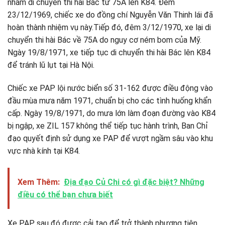
nhằm di chuyển thi hài Bác từ 75A lên K84. Đêm
23/12/1969, chiếc xe do đồng chí Nguyễn Văn Thinh lái đã
hoàn thành nhiệm vụ này.Tiếp đó, đêm 3/12/1970, xe lại di
chuyển thi hài Bác về 75A do nguy cơ ném bom của Mỹ.
Ngày 19/8/1971, xe tiếp tục di chuyển thi hài Bác lên K84
để tránh lũ lụt tại Hà Nội.
Chiếc xe PAP lội nước biển số 31-162 được điều động vào
đầu mùa mưa năm 1971, chuẩn bị cho các tình huống khẩn
cấp. Ngày 19/8/1971, do mưa lớn làm đoạn đường vào K84
bị ngập, xe ZIL 157 không thể tiếp tục hành trình, Ban Chỉ
đạo quyết định sử dụng xe PAP để vượt ngầm sâu vào khu
vực nhà kính tại K84.
Xem Thêm:
Địa đạo Củ Chi có gì đặc biệt? Những
điều có thể bạn chưa biết
Xe PAP sau đó được cải tạo để trở thành phương tiện