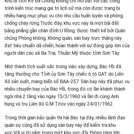
Khu di tích K9 Đá Chông không chỉ nổi bật với các công
trình kiến trúc mang giá trị lịch sử mà còn được trang bị
nhiều hạng mục phục vụ cho nhu cầu huấn luyện và phòng
chống cháy rừng.Trước đây, khu vực này là một bãi đất
bằng phẳng gần chân đỉnh U Rồng. Được thiết kế bởi Quân
chủng Phòng không, Không quân, sân bay trực thăng này
đạt tiêu chuẩn dã chiến, hoàn thành với sự đóng góp lớn của
người dân các xã Ba Trại, Thuần Mỹ thuộc tỉnh Sơn Tây.
Nhờ thành tích xuất sắc trong việc xây dựng, Bác Hồ đã
tặng thưởng cho Tỉnh ủy Sơn Tây chiếc ô tô GAT do Liên
Xô sản xuất, mang biển số BAA-257. Sân bay này đã phục vụ
nhiều chuyến bay của Bác Hồ, trong đó có lần khánh thành
ngôi nhà 2 tầng vào ngày 15/3/1960 và lần đi cùng Anh
hùng vũ trụ Liên Xô G.M Titov vào ngày 24/01/1962.
Trong thời gian bảo quản thi hài Bác tại đây, nhiều lãnh đạo
quân sự cũng đã sử dụng sân bay này để kiểm tra khu
vực.Với vị trí nằm trong một khu vực đồi thông rộng lớn,