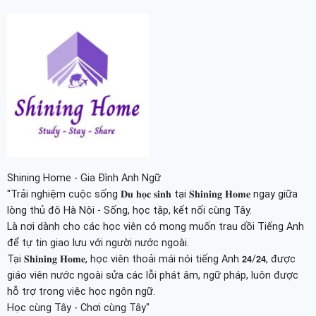
Shining Home - Gia Đình Anh Ngữ
"Trải nghiệm cuộc sống 𝐃𝐮 𝐡𝐨̣𝐜 𝐬𝐢𝐧𝐡 tại 𝐒𝐡𝐢𝐧𝐢𝐧𝐠 𝐇𝐨𝐦𝐞 ngay giữa
lòng thủ đô Hà Nội - Sống, học tập, kết nối cùng Tây.
Là nơi dành cho các học viên có mong muốn trau dồi Tiếng Anh
để tự tin giao lưu với người nước ngoài.
Tại 𝐒𝐡𝐢𝐧𝐢𝐧𝐠 𝐇𝐨𝐦𝐞, học viên thoải mái nói tiếng Anh 𝟮𝟰/𝟮𝟰, được
giáo viên nước ngoài sửa các lỗi phát âm, ngữ pháp, luôn được
hỗ trợ trong việc học ngôn ngữ.
Học cùng Tây - Chơi cùng Tây"