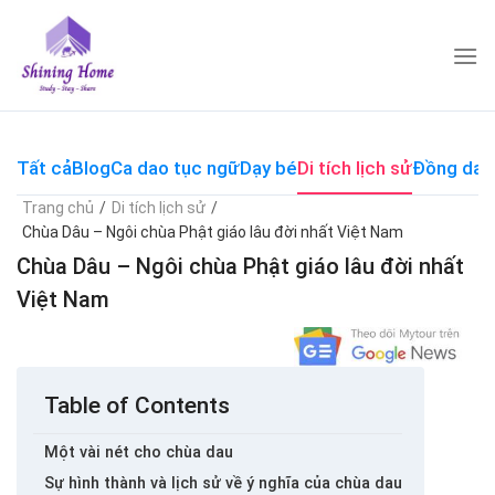
Skip
to
content
Tất cả
Blog
Ca dao tục ngữ
Dạy bé
Di tích lịch sử
Đồng dao
Trang chủ
/
Di tích lịch sử
/
Chùa Dâu – Ngôi chùa Phật giáo lâu đời nhất Việt Nam
Chùa Dâu – Ngôi chùa Phật giáo lâu đời nhất
Việt Nam
Table of Contents
Một vài nét cho chùa dau
Sự hình thành và lịch sử về ý nghĩa của chùa dau