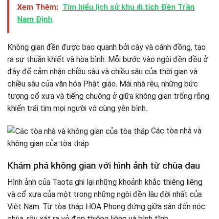
Xem Thêm:
Tìm hiểu lịch sử khu di tích Đền Trần
Nam Định
Không gian đền được bao quanh bởi cây và cánh đồng, tạo
ra sự thuần khiết và hòa bình. Mỗi bước vào ngôi đền đều ở
đây để cảm nhận chiều sâu và chiều sâu của thời gian và
chiều sâu của văn hóa Phật giáo. Mái nhà rêu, những bức
tượng cổ xưa và tiếng chuông ở giữa không gian trống rỗng
khiến trái tim mọi người vô cùng yên bình.
Các tòa nhà và
không gian của tòa tháp
Khám phá không gian với hình ảnh từ chùa dau
Hình ảnh của Taota ghi lại những khoảnh khắc thiêng liêng
và cổ xưa của một trong những ngôi đền lâu đời nhất của
Việt Nam. Từ tòa tháp HOA Phong đứng giữa sân đến nóc
chùa, rêu xát ra vẻ đẹp thiêng liêng và bình tĩnh.