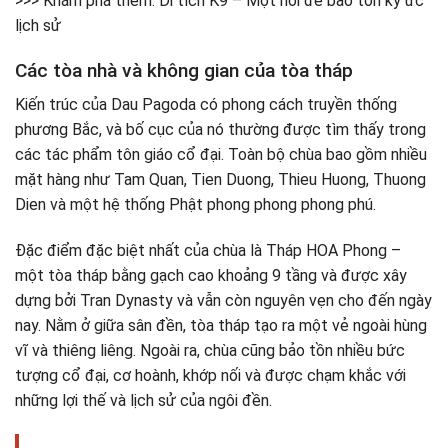
>>> Khám phá thêm: Di tích K9 – Một nơi để bảo tồn ký ức
lịch sử
Các tòa nhà và không gian của tòa tháp
Kiến trúc của Dau Pagoda có phong cách truyền thống
phương Bắc, và bố cục của nó thường được tìm thấy trong
các tác phẩm tôn giáo cổ đại. Toàn bộ chùa bao gồm nhiều
mặt hàng như Tam Quan, Tien Duong, Thieu Huong, Thuong
Dien và một hệ thống Phật phong phong phong phú.
Đặc điểm đặc biệt nhất của chùa là Tháp HOA Phong –
một tòa tháp bằng gạch cao khoảng 9 tầng và được xây
dựng bởi Tran Dynasty và vẫn còn nguyên vẹn cho đến ngày
nay. Nằm ở giữa sân đền, tòa tháp tạo ra một vẻ ngoài hùng
vĩ và thiêng liêng. Ngoài ra, chùa cũng bảo tồn nhiều bức
tượng cổ đại, cơ hoành, khớp nối và được chạm khắc với
những lợi thế và lịch sử của ngôi đền.