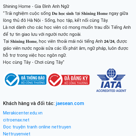
Shining Home - Gia Đình Anh Ngữ
"Trải nghiệm cuộc sống 𝐃𝐮 𝐡𝐨̣𝐜 𝐬𝐢𝐧𝐡 tại 𝐒𝐡𝐢𝐧𝐢𝐧𝐠 𝐇𝐨𝐦𝐞 ngay giữa
lòng thủ đô Hà Nội - Sống, học tập, kết nối cùng Tây.
Là nơi dành cho các học viên có mong muốn trau dồi Tiếng Anh
để tự tin giao lưu với người nước ngoài.
Tại 𝐒𝐡𝐢𝐧𝐢𝐧𝐠 𝐇𝐨𝐦𝐞, học viên thoải mái nói tiếng Anh 𝟮𝟰/𝟮𝟰, được
giáo viên nước ngoài sửa các lỗi phát âm, ngữ pháp, luôn được
hỗ trợ trong việc học ngôn ngữ.
Học cùng Tây - Chơi cùng Tây"
Khách hàng và đối tác:
jaesean.com
Merakicenter.edu.vn
citroenax.net
Đọc truyện tranh online nettruyen
Nettruyenviet