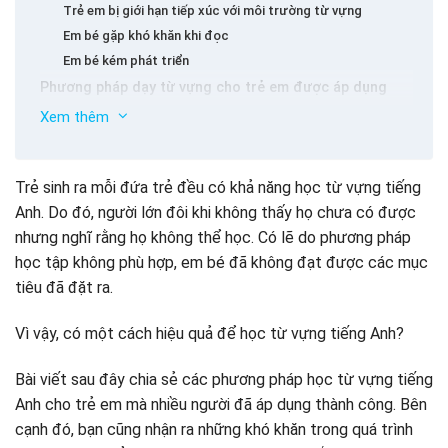
Trẻ em bị giới hạn tiếp xúc với môi trường từ vựng
Em bé gặp khó khăn khi đọc
Em bé kém phát triển
Phương pháp dạy từ vựng cho trẻ em được áp dụng
thành công
Xem thêm
Giao tiếp với em bé của bạn nên là ưu tiên hàng đầu
Học từ vựng tiếng Anh cho trẻ tốt cần kỹ năng đọc tốt
Trẻ sinh ra mỗi đứa trẻ đều có khả năng học từ vựng tiếng
Thực hành viết để ghi nhớ từ vựng tiếng Anh
Anh. Do đó, người lớn đôi khi không thấy họ chưa có được
Dán giấy ghi chú từ tiếng Anh xung quanh đối tượng trong
nhà
nhưng nghĩ rằng họ không thể học. Có lẽ do phương pháp
Chơi trò chơi từ vựng tiếng Anh
học tập không phù hợp, em bé đã không đạt được các mục
Mỗi ngày học một từ vựng tiếng Anh cho trẻ em
tiêu đã đặt ra.
Học các từ tiếng Anh đồng nghĩa
Vì vậy, có một cách hiệu quả để học từ vựng tiếng Anh?
Bài viết sau đây chia sẻ các phương pháp học từ vựng tiếng
Anh cho trẻ em mà nhiều người đã áp dụng thành công. Bên
cạnh đó, bạn cũng nhận ra những khó khăn trong quá trình