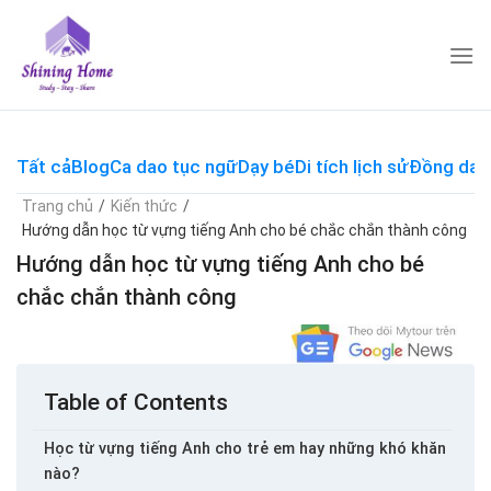
Skip
to
content
Tất cả
Blog
Ca dao tục ngữ
Dạy bé
Di tích lịch sử
Đồng dao
Trang chủ
/
Kiến thức
/
Hướng dẫn học từ vựng tiếng Anh cho bé chắc chắn thành công
Hướng dẫn học từ vựng tiếng Anh cho bé
chắc chắn thành công
Table of Contents
Học từ vựng tiếng Anh cho trẻ em hay những khó khăn
nào?