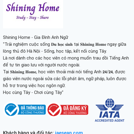
Shining Home - Gia Đình Anh Ngữ
"Trải nghiệm cuộc sống 𝐃𝐮 𝐡𝐨̣𝐜 𝐬𝐢𝐧𝐡 tại 𝐒𝐡𝐢𝐧𝐢𝐧𝐠 𝐇𝐨𝐦𝐞 ngay giữa
lòng thủ đô Hà Nội - Sống, học tập, kết nối cùng Tây.
Là nơi dành cho các học viên có mong muốn trau dồi Tiếng Anh
để tự tin giao lưu với người nước ngoài.
Tại 𝐒𝐡𝐢𝐧𝐢𝐧𝐠 𝐇𝐨𝐦𝐞, học viên thoải mái nói tiếng Anh 𝟮𝟰/𝟮𝟰, được
giáo viên nước ngoài sửa các lỗi phát âm, ngữ pháp, luôn được
hỗ trợ trong việc học ngôn ngữ.
Học cùng Tây - Chơi cùng Tây"
Khách hàng và đối tác:
jaesean.com