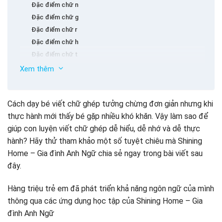
Đặc điểm chữ n
Đặc điểm chữ g
Đặc điểm chữ r
Đặc điểm chữ h
Đặc điểm chữ t
Đặc điểm chữ k
Xem thêm
Đặc điểm chữ i
Hướng dẫn cách dạy bé viết chữ ghép đúng chuẩn
Đặc điểm chữ p
Cách viết chữ gh
Cách dạy bé viết chữ ghép tưởng chừng đơn giản nhưng khi
Đặc điểm chữ q
Cách viết chữ nh
thực hành mới thấy bé gặp nhiều khó khăn. Vậy làm sao để
Đặc điểm chữ u
Cách viết tr
giúp con luyện viết chữ ghép dễ hiểu, dễ nhớ và dễ thực
Đặc điểm chữ c
Cách dạy bé viết chữ ghép ch
hành? Hãy thử tham khảo một số tuyệt chiêu mà Shining
Cách viết chữ kh
Home – Gia đình Anh Ngữ chia sẻ ngay trong bài viết sau
Cách viết chữ qu
đây.
Cách viết th
Bí quyết giúp dạy bé viết chữ ghép hiệu quả, dễ viết, dễ
nhớ hơn
Cách dạy bé viết chữ ghép ph
Hàng triệu trẻ em đã phát triển khả năng ngôn ngữ của mình
Cách viết chữ gi
Kết luận
thông qua các ứng dụng học tập của Shining Home – Gia
Cách viết ng
đình Anh Ngữ
Cách viết ngh