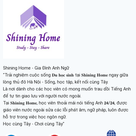
Shining Home - Gia Đình Anh Ngữ
"Trải nghiệm cuộc sống 𝐃𝐮 𝐡𝐨̣𝐜 𝐬𝐢𝐧𝐡 tại 𝐒𝐡𝐢𝐧𝐢𝐧𝐠 𝐇𝐨𝐦𝐞 ngay giữa
lòng thủ đô Hà Nội - Sống, học tập, kết nối cùng Tây.
Là nơi dành cho các học viên có mong muốn trau dồi Tiếng Anh
để tự tin giao lưu với người nước ngoài.
Tại 𝐒𝐡𝐢𝐧𝐢𝐧𝐠 𝐇𝐨𝐦𝐞, học viên thoải mái nói tiếng Anh 𝟮𝟰/𝟮𝟰, được
giáo viên nước ngoài sửa các lỗi phát âm, ngữ pháp, luôn được
hỗ trợ trong việc học ngôn ngữ.
Học cùng Tây - Chơi cùng Tây"