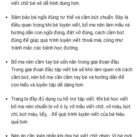
viết chữ bé sẽ dễ hình dung hơn.
Đảm bảo bé ngồi đúng tư thế và cầm bút chuẩn: Đây là
điều quan trọng khi bé luyện viết, bố mẹ nên làm mẫu và
hướng dẫn con ngồi đúng, đặt vở đúng, cách cầm bút
đúng để giúp quá trình luyện viết thoải mái, cũng như
tránh mắc các bệnh học đường.
Bố mẹ nên cầm tay bé uốn nắn trong giai đoạn đầu:
Trong giai đoạn đầu tập viết bé sẽ khó làm quen với cách
cầm bút, nên bố mẹ cần cầm tay bé và hướng dẫn để
con hiểu và luyện tập dễ dàng hơn.
Trang bị đầy đủ dụng cụ hỗ trợ tập viết: Khi bé học viết
bố mẹ nên chuẩn bị vở ô ly, vở mẫu viết chữ, vở màu, bút
chì, bút màu, tẩy,… để quá trình luyện viết của bé hiệu
quả hơn.
Nên ân cần, kiên nhẫn khi dạy bé viết chữ ghép: Vì bé mới