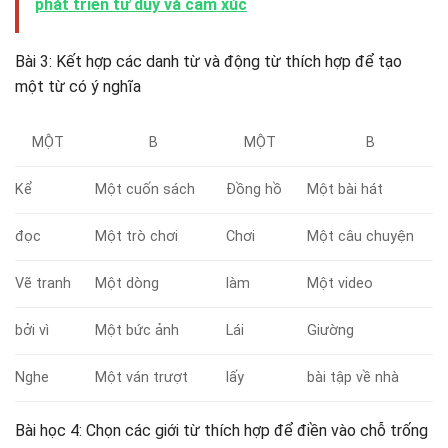
phát triển tư duy và cảm xúc
Bài 3: Kết hợp các danh từ và động từ thích hợp để tạo
một từ có ý nghĩa
MỘT
B
MỘT
B
Kể
Một cuốn sách
Đồng hồ
Một bài hát
đọc
Một trò chơi
Chơi
Một câu chuyện
Vẽ tranh
Một dòng
làm
Một video
bởi vì
Một bức ảnh
Lái
Giường
Nghe
Một ván trượt
lấy
bài tập về nhà
Bài học 4: Chọn các giới từ thích hợp để điền vào chỗ trống