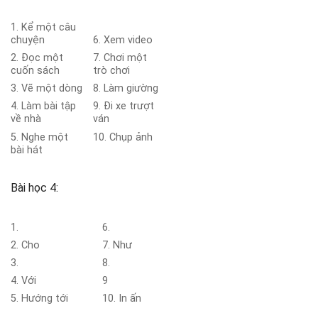
1. Kể một câu
chuyện
6. Xem video
2. Đọc một
7. Chơi một
cuốn sách
trò chơi
3. Vẽ một dòng
8. Làm giường
4. Làm bài tập
9. Đi xe trượt
về nhà
ván
5. Nghe một
10. Chụp ảnh
bài hát
Bài học 4:
1.
6.
2. Cho
7. Như
3.
8.
4. Với
9
5. Hướng tới
10. In ấn