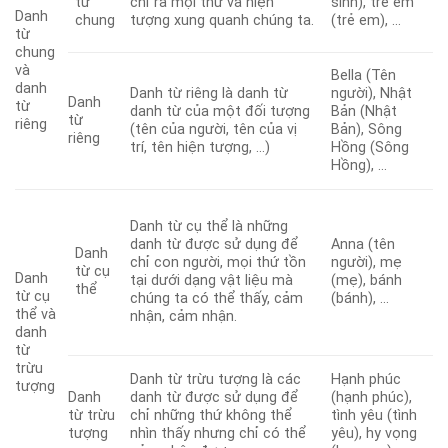
từ
chỉ ra mọi thứ và hiện
sinh), trẻ em
Danh
chung
tượng xung quanh chúng ta.
(trẻ em), …
từ
chung
và
Bella (Tên
danh
Danh từ riêng là danh từ
người), Nhật
Danh
từ
danh từ của một đối tượng
Bản (Nhật
từ
riêng
(tên của người, tên của vị
Bản), Sông
riêng
trí, tên hiện tượng, …)
Hồng (Sông
Hồng), …
Danh từ cụ thể là những
danh từ được sử dụng để
Anna (tên
Danh
chỉ con người, mọi thứ tồn
người), mẹ
từ cụ
Danh
tại dưới dạng vật liệu mà
(mẹ), bánh
thể
từ cụ
chúng ta có thể thấy, cảm
(bánh), …
thể và
nhận, cảm nhận.
danh
từ
trừu
Danh từ trừu tượng là các
Hạnh phúc
tượng
Danh
danh từ được sử dụng để
(hạnh phúc),
từ trừu
chỉ những thứ không thể
tình yêu (tình
tượng
nhìn thấy nhưng chỉ có thể
yêu), hy vọng