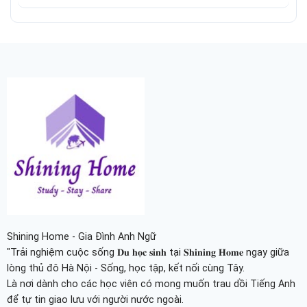
Shining Home - Gia Đình Anh Ngữ
"Trải nghiệm cuộc sống 𝐃𝐮 𝐡𝐨̣𝐜 𝐬𝐢𝐧𝐡 tại 𝐒𝐡𝐢𝐧𝐢𝐧𝐠 𝐇𝐨𝐦𝐞 ngay giữa
lòng thủ đô Hà Nội - Sống, học tập, kết nối cùng Tây.
Là nơi dành cho các học viên có mong muốn trau dồi Tiếng Anh
để tự tin giao lưu với người nước ngoài.