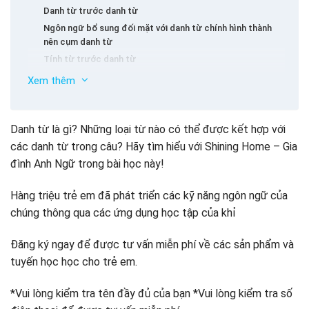
Danh từ trước danh từ
Ngôn ngữ bổ sung đối mặt với danh từ chính hình thành
nên cụm danh từ
Tính từ trước danh từ
Đằng sau trạng từ cho biết thời gian ở đầu câu
Xem thêm
Trước khi danh từ là động từ
Trước danh từ là từ
Tập thể dục trên các từ trước danh từ
Danh từ là gì? Những loại từ nào có thể được kết hợp với
Các chương trình ở phía trước danh từ
các danh từ trong câu? Hãy tìm hiểu với Shining Home – Gia
đình Anh Ngữ trong bài học này!
Hàng triệu trẻ em đã phát triển các kỹ năng ngôn ngữ của
chúng thông qua các ứng dụng học tập của khỉ
Đăng ký ngay để được tư vấn miễn phí về các sản phẩm và
tuyến học học cho trẻ em.
*Vui lòng kiểm tra tên đầy đủ của bạn *Vui lòng kiểm tra số