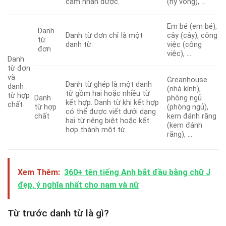
cảm nhận được.
(hy vọng), …
Em bé (em bé),
Danh
Danh từ đơn chỉ là một
cây (cây), công
từ
danh từ.
việc (công
đơn
việc), …
Danh
từ đơn
và
Greanhouse
Danh từ ghép là một danh
danh
(nhà kính),
từ gồm hai hoặc nhiều từ
từ hợp
Danh
phòng ngủ
kết hợp. Danh từ khi kết hợp
chất
từ hợp
(phòng ngủ),
có thể được viết dưới dạng
chất
kem đánh răng
hai từ riêng biệt hoặc kết
(kem đánh
hợp thành một từ.
răng), …
Xem Thêm:
360+ tên tiếng Anh bắt đầu bằng chữ J
đẹp, ý nghĩa nhất cho nam và nữ
Từ trước danh từ là gì?