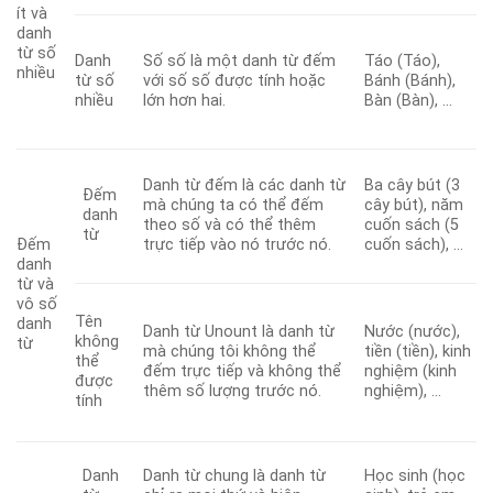
ít và
danh
từ số
Danh
Số số là một danh từ đếm
Táo (Táo),
nhiều
từ số
với số số được tính hoặc
Bánh (Bánh),
nhiều
lớn hơn hai.
Bàn (Bàn), …
Danh từ đếm là các danh từ
Ba cây bút (3
Đếm
mà chúng ta có thể đếm
cây bút), năm
danh
theo số và có thể thêm
cuốn sách (5
từ
Đếm
trực tiếp vào nó trước nó.
cuốn sách), …
danh
từ và
vô số
Tên
danh
Danh từ Unount là danh từ
Nước (nước),
không
từ
mà chúng tôi không thể
tiền (tiền), kinh
thể
đếm trực tiếp và không thể
nghiệm (kinh
được
thêm số lượng trước nó.
nghiệm), …
tính
Danh
Danh từ chung là danh từ
Học sinh (học