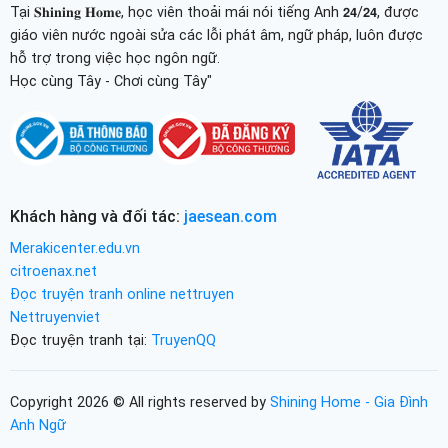
Tại 𝐒𝐡𝐢𝐧𝐢𝐧𝐠 𝐇𝐨𝐦𝐞, học viên thoải mái nói tiếng Anh 𝟮𝟰/𝟮𝟰, được
giáo viên nước ngoài sửa các lỗi phát âm, ngữ pháp, luôn được
hỗ trợ trong việc học ngôn ngữ.
Học cùng Tây - Chơi cùng Tây"
Khách hàng và đối tác:
jaesean.com
Merakicenter.edu.vn
citroenax.net
Đọc truyện tranh online nettruyen
Nettruyenviet
Đọc truyện tranh tại:
TruyenQQ
Copyright 2026 © All rights reserved by
Shining Home - Gia Đình
Anh Ngữ