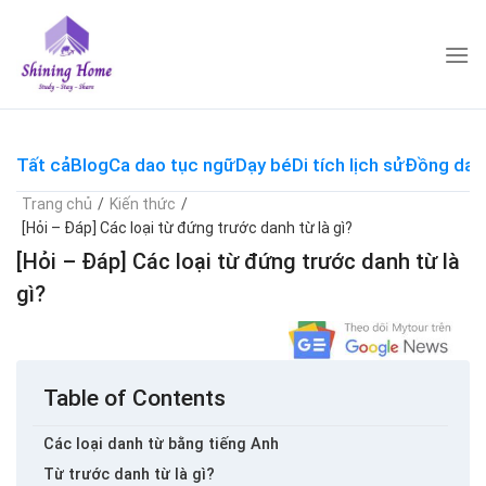
Skip
to
content
Tất cả
Blog
Ca dao tục ngữ
Dạy bé
Di tích lịch sử
Đồng dao
Trang chủ
/
Kiến thức
/
[Hỏi – Đáp] Các loại từ đứng trước danh từ là gì?
[Hỏi – Đáp] Các loại từ đứng trước danh từ là
gì?
Table of Contents
Các loại danh từ bằng tiếng Anh
Từ trước danh từ là gì?