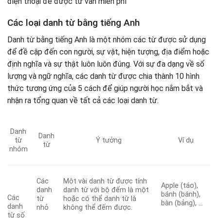
điện thoại để được tư vấn miễn phí
Các loại danh từ bằng tiếng Anh
Danh từ bằng tiếng Anh là một nhóm các từ được sử dụng
để đề cập đến con người, sự vật, hiện tượng, địa điểm hoặc
định nghĩa và sự thật luôn luôn đúng. Với sự đa dạng về số
lượng và ngữ nghĩa, các danh từ được chia thành 10 hình
thức tương ứng của 5 cách để giúp người học nắm bắt và
nhận ra tổng quan về tất cả các loại danh từ.
Danh
Danh
từ
Ý tưởng
Ví dụ
từ
nhóm
Các
Một vài danh từ được tính
Apple (táo),
danh
danh từ với bộ đếm là một
bánh (bánh),
Các
từ
hoặc có thể danh từ là
bàn (bảng), …
danh
nhỏ
không thể đếm được.
từ số