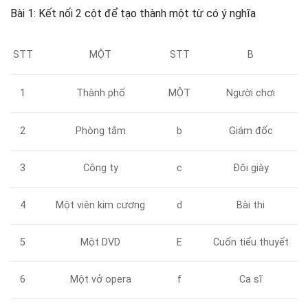
Bài 1: Kết nối 2 cột để tạo thành một từ có ý nghĩa
STT
MỘT
STT
B
1
Thành phố
MỘT
Người chơi
2
Phòng tắm
b
Giám đốc
3
Công ty
c
Đôi giày
4
Một viên kim cương
d
Bài thi
5
Một DVD
E
Cuốn tiểu thuyết
6
Một vở opera
f
Ca sĩ