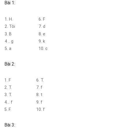
Bài 1:
1. H.
6. F
2. Tôi
7. d
3. B
8. e
4 .. g
9. k
5. a
10. c
Bài 2:
1. F
6. T.
2. T.
7. f
3. T.
8. t
4 .. f
9. f
5. F.
10. f
Bài 3: