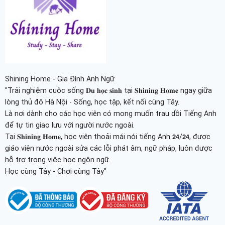
Shining Home - Gia Đình Anh Ngữ
"Trải nghiệm cuộc sống 𝐃𝐮 𝐡𝐨̣𝐜 𝐬𝐢𝐧𝐡 tại 𝐒𝐡𝐢𝐧𝐢𝐧𝐠 𝐇𝐨𝐦𝐞 ngay giữa
lòng thủ đô Hà Nội - Sống, học tập, kết nối cùng Tây.
Là nơi dành cho các học viên có mong muốn trau dồi Tiếng Anh
để tự tin giao lưu với người nước ngoài.
Tại 𝐒𝐡𝐢𝐧𝐢𝐧𝐠 𝐇𝐨𝐦𝐞, học viên thoải mái nói tiếng Anh 𝟮𝟰/𝟮𝟰, được
giáo viên nước ngoài sửa các lỗi phát âm, ngữ pháp, luôn được
hỗ trợ trong việc học ngôn ngữ.
Học cùng Tây - Chơi cùng Tây"