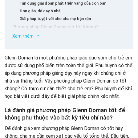
Tận dụng giai đoạn phát triển vàng của con bạn
Đơn giản, dễ dạy ở nhà
Giải pháp tuyệt vời cho cha mẹ bận rộn
Phương pháp Glenn Doman có tốt không?
Từ vựng mở rộng
Xem thêm
Cải thiện khả năng giao tiếp
Giúp trẻ hình thành tích cực hơn trong học tập
Glenn Doman là một phương pháp giáo dục sớm cho trẻ em
Dạy trẻ làm toán
được sử dụng phổ biến trên toàn thế giới. Phụ huynh có thể
Nhận ra chủ đề
áp dụng phương pháp giảng dạy này ngay khi chúng chỉ ở
Cách áp dụng phương pháp Glenn Doman hiệu quả nhất
nhà vài tháng tuổi. Vậy phương pháp Glenn Doman có tốt
5 sai lầm mà cha mẹ nên tránh khi áp dụng phương
không? Có thực sự cần thiết cho trẻ em? Phụ huynh để Khỉ
pháp Glenn Doman để dạy trẻ em
học bài viết dưới đây để biết giải pháp chính xác nhất.
Buộc trẻ em phải học quá nhiều
Hãy để con bạn đợi quá lâu trước khi bắt đầu bài học
Là đánh giá phương pháp Glenn Doman tốt để
La mắng, lớn tiếng với trẻ em
không phụ thuộc vào bất kỳ tiêu chí nào?
Dạy con khi cha mẹ không tốt
Để đánh giá xem phương pháp Glenn Doman có tốt hay
Quá thiếu kiên nhẫn
không, cha mẹ cần xem xét các yếu tố tổng thể. Đầu tiên,