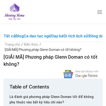
Skip
to
content
Tất cả
Blog
Ca dao tục ngữ
Dạy bé
Di tích lịch sử
Đồng dao
Trang chủ
/
Kiến thức
/
[GIẢI MÃ] Phương pháp Glenn Doman có tốt không?
[GIẢI MÃ] Phương pháp Glenn Doman có tốt
không?
Table of Contents
Là đánh giá phương pháp Glenn Doman tốt để không
phụ thuộc vào bất kỳ tiêu chí nào?