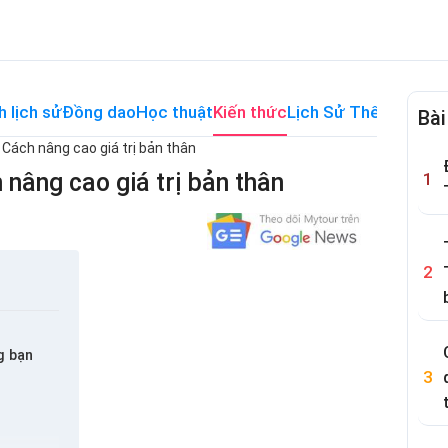
h lịch sử
Đồng dao
Học thuật
Kiến thức
Lịch Sử Thế Giới
Me
Bài
ì? Cách nâng cao giá trị bản thân
h nâng cao giá trị bản thân
g bạn