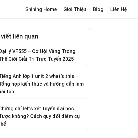
Shining Home
Giới Thiệu
Blog
Liên Hệ
me
Review trường cho bé
Thơ hay
Trò chơi dân gian
Truyện c
 viết liên quan
Đại lý VF555 – Cơ Hội Vàng Trong
Thế Giới Giải Trí Trực Tuyến 2025
Tiếng Anh lớp 1 unit 2 what’s this –
Tổng hợp kiến thức và hướng dẫn làm
bài tập
Chứng chỉ Ielts xét tuyển đại học
được không? Cách quy đổi điểm cụ
thể