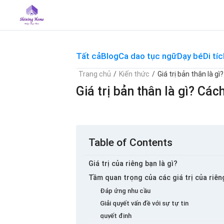
Skip
to
content
Tất cả
Blog
Ca dao tục ngữ
Dạy bé
Di tíc
Trang chủ
/
Kiến thức
/
Giá trị bản thân là g
Giá trị bản thân là gì? Các
Table of Contents
Giá trị của riêng bạn là gì?
Tầm quan trọng của các giá trị của riên
Đáp ứng nhu cầu
Giải quyết vấn đề với sự tự tin
quyết định