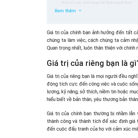
Duy trì các mối quan hệ lành mạnh hơn
Xem thêm
10 giá trị cốt lõi mà mọi người cần được
sự tôn trọng
giống
Giá trị của chính bạn ảnh hưởng đến tất 
Phát hiện
chúng ta làm việc, cách chúng ta cảm nhậ
lòng thương xót
Quan trọng nhất, luôn thân thiện với chính 
Can đảm
kiên trì vào
Giá trị của riêng bạn là gì
trách nhiệm
Các yếu tố sẽ ảnh hưởng đến bản thân
Tự tin
Làm thế nào để cải thiện bản thân
Giá trị của riêng bạn là mọi người đều ngh
Trung thực
động tích cực đến công việc và cuộc sống 
phát triển
lượng, kỹ năng, sở thích, niềm tin hoặc mục
hiểu biết về bản thân, yêu thương bản thân
Giá trị của chính bạn thường bị nhầm lẫn
thành công và thành tích để xác định giá 
đến cuộc đấu tranh của họ với cảm xúc m