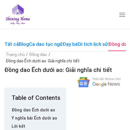
Skip
to
content
Tất cả
Blog
Ca dao tục ngữ
Dạy bé
Di tích lịch sử
Đồng dao
Trang chủ
/
Đồng dao
/
Đồng dao Ếch dưới ao: Giải nghĩa chi tiết
Đồng dao Ếch dưới ao: Giải nghĩa chi tiết
Table of Contents
Đồng dao Ếch dưới ao
Ý nghĩa bài Ếch dưới ao
Lời kết