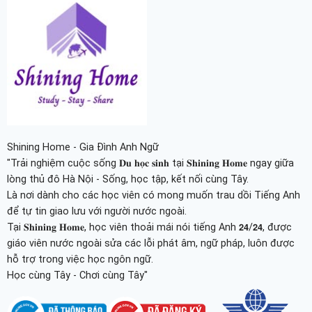
Shining Home - Gia Đình Anh Ngữ
"Trải nghiệm cuộc sống 𝐃𝐮 𝐡𝐨̣𝐜 𝐬𝐢𝐧𝐡 tại 𝐒𝐡𝐢𝐧𝐢𝐧𝐠 𝐇𝐨𝐦𝐞 ngay giữa
lòng thủ đô Hà Nội - Sống, học tập, kết nối cùng Tây.
Là nơi dành cho các học viên có mong muốn trau dồi Tiếng Anh
để tự tin giao lưu với người nước ngoài.
Tại 𝐒𝐡𝐢𝐧𝐢𝐧𝐠 𝐇𝐨𝐦𝐞, học viên thoải mái nói tiếng Anh 𝟮𝟰/𝟮𝟰, được
giáo viên nước ngoài sửa các lỗi phát âm, ngữ pháp, luôn được
hỗ trợ trong việc học ngôn ngữ.
Học cùng Tây - Chơi cùng Tây"