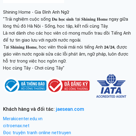
Shining Home - Gia Đình Anh Ngữ
"Trải nghiệm cuộc sống 𝐃𝐮 𝐡𝐨̣𝐜 𝐬𝐢𝐧𝐡 tại 𝐒𝐡𝐢𝐧𝐢𝐧𝐠 𝐇𝐨𝐦𝐞 ngay giữa
lòng thủ đô Hà Nội - Sống, học tập, kết nối cùng Tây.
Là nơi dành cho các học viên có mong muốn trau dồi Tiếng Anh
để tự tin giao lưu với người nước ngoài.
Tại 𝐒𝐡𝐢𝐧𝐢𝐧𝐠 𝐇𝐨𝐦𝐞, học viên thoải mái nói tiếng Anh 𝟮𝟰/𝟮𝟰, được
giáo viên nước ngoài sửa các lỗi phát âm, ngữ pháp, luôn được
hỗ trợ trong việc học ngôn ngữ.
Học cùng Tây - Chơi cùng Tây"
Khách hàng và đối tác:
jaesean.com
Merakicenter.edu.vn
citroenax.net
Đọc truyện tranh online nettruyen