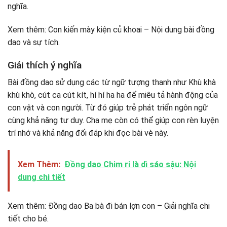
nghĩa.
Xem thêm: Con kiến mày kiện củ khoai – Nội dung bài đồng
dao và sự tích.
Giải thích ý nghĩa
Bài đồng dao sử dụng các từ ngữ tượng thanh như Khù khà
khù khò, cút ca cút kít, hí hí ha ha để miêu tả hành động của
con vật và con người. Từ đó giúp trẻ phát triển ngôn ngữ
cùng khả năng tư duy. Cha mẹ còn có thể giúp con rèn luyện
trí nhớ và khả năng đối đáp khi đọc bài vè này.
Xem Thêm:
Đồng dao Chim ri là dì sáo sậu: Nội
dung chi tiết
Xem thêm: Đồng dao Ba bà đi bán lợn con – Giải nghĩa chi
tiết cho bé.