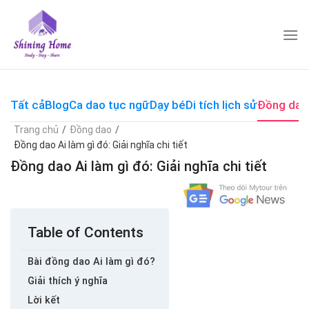
Skip
to
content
Tất cả
Blog
Ca dao tục ngữ
Dạy bé
Di tích lịch sử
Đồng dao
Trang chủ
/
Đồng dao
/
Đồng dao Ai làm gì đó: Giải nghĩa chi tiết
Đồng dao Ai làm gì đó: Giải nghĩa chi tiết
Table of Contents
Bài đồng dao Ai làm gì đó?
Giải thích ý nghĩa
Lời kết