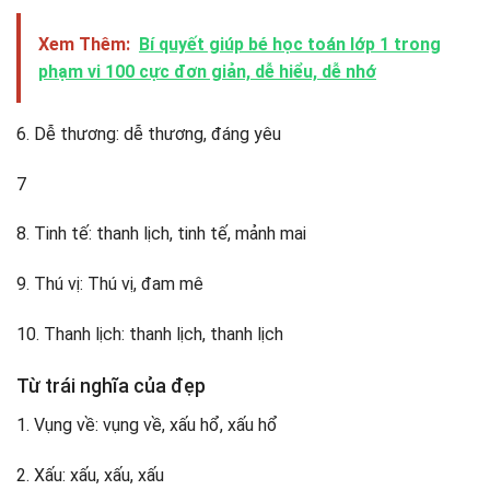
Xem Thêm:
Bí quyết giúp bé học toán lớp 1 trong
phạm vi 100 cực đơn giản, dễ hiểu, dễ nhớ
6. Dễ thương: dễ thương, đáng yêu
7
8. Tinh tế: thanh lịch, tinh tế, mảnh mai
9. Thú vị: Thú vị, đam mê
10. Thanh lịch: thanh lịch, thanh lịch
Từ trái nghĩa của đẹp
1. Vụng về: vụng về, xấu hổ, xấu hổ
2. Xấu: xấu, xấu, xấu