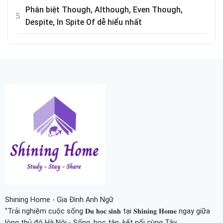
Phân biệt Though, Although, Even Though,
Despite, In Spite Of dễ hiểu nhất
Shining Home - Gia Đình Anh Ngữ
"Trải nghiệm cuộc sống 𝐃𝐮 𝐡𝐨̣𝐜 𝐬𝐢𝐧𝐡 tại 𝐒𝐡𝐢𝐧𝐢𝐧𝐠 𝐇𝐨𝐦𝐞 ngay giữa
lòng thủ đô Hà Nội - Sống, học tập, kết nối cùng Tây.