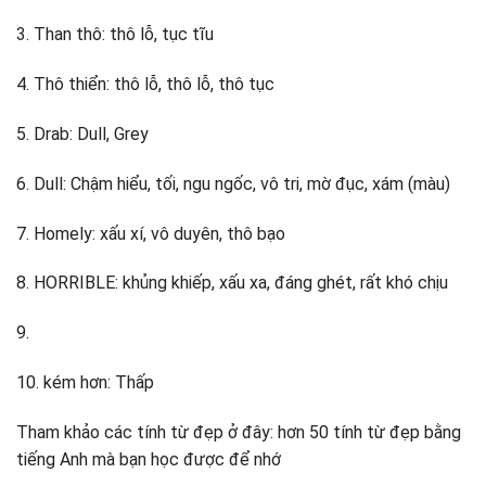
3. Than thô: thô lỗ, tục tĩu
4. Thô thiển: thô lỗ, thô lỗ, thô tục
5. Drab: Dull, Grey
6. Dull: Chậm hiểu, tối, ngu ngốc, vô tri, mờ đục, xám (màu)
7. Homely: xấu xí, vô duyên, thô bạo
8. HORRIBLE: khủng khiếp, xấu xa, đáng ghét, rất khó chịu
9.
10. kém hơn: Thấp
Tham khảo các tính từ đẹp ở đây: hơn 50 tính từ đẹp bằng
tiếng Anh mà bạn học được để nhớ