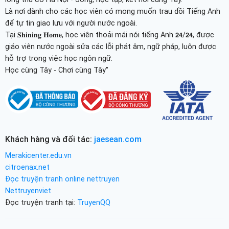
Là nơi dành cho các học viên có mong muốn trau dồi Tiếng Anh
để tự tin giao lưu với người nước ngoài.
Tại 𝐒𝐡𝐢𝐧𝐢𝐧𝐠 𝐇𝐨𝐦𝐞, học viên thoải mái nói tiếng Anh 𝟮𝟰/𝟮𝟰, được
giáo viên nước ngoài sửa các lỗi phát âm, ngữ pháp, luôn được
hỗ trợ trong việc học ngôn ngữ.
Học cùng Tây - Chơi cùng Tây"
Khách hàng và đối tác:
jaesean.com
Merakicenter.edu.vn
citroenax.net
Đọc truyện tranh online nettruyen
Nettruyenviet
Đọc truyện tranh tại:
TruyenQQ