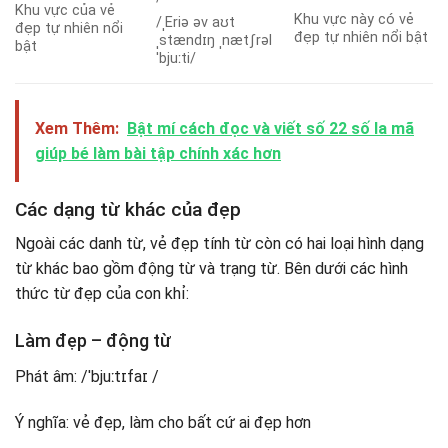
Khu vực của vẻ
Khu vực này có vẻ
/ˌEriə əv aʊt
đẹp tự nhiên nổi
đẹp tự nhiên nổi bật
ˌstændɪŋ ˌnætʃrəl
bật
ˈbjuːti/
Xem Thêm:
Bật mí cách đọc và viết số 22 số la mã
giúp bé làm bài tập chính xác hơn
Các dạng từ khác của đẹp
Ngoài các danh từ, vẻ đẹp tính từ còn có hai loại hình dạng
từ khác bao gồm động từ và trạng từ. Bên dưới các hình
thức từ đẹp của con khỉ:
Làm đẹp – động từ
Phát âm: /ˈbjuːtɪfaɪ /
Ý nghĩa: vẻ đẹp, làm cho bất cứ ai đẹp hơn