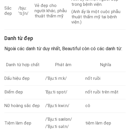
trong bệnh viện.
Vẻ đẹp cho
Sắc
/bjuː
người khác, phẫu
(Anh ấy là một cuộc phẫu
đẹp
ˈtɪʃn/
thuật thẩm mỹ
thuật thẩm mỹ tại bệnh
viện.)
Danh từ đẹp
Ngoài các danh từ duy nhất, Beautiful còn có các danh từ:
Danh từ hợp chất
Phát âm
Nghĩa
Dấu hiệu đẹp
/ˈBjuːti mːk/
nốt ruồi
Điểm đẹp
ˈBjuːti spɒt/
nốt ruồi trên mặt
Nữ hoàng sắc đẹp
/ˈBjuːti kwiːn/
cô
/ˈBjuːti sælɒn/
Tiệm làm đẹp
tiệm làm đẹp
/ˈBjuːti səlːn/