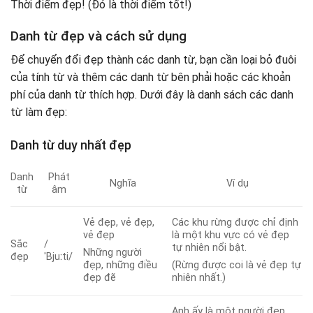
Thời điểm đẹp! (Đó là thời điểm tốt!)
Danh từ đẹp và cách sử dụng
Để chuyển đổi đẹp thành các danh từ, bạn cần loại bỏ đuôi
của tính từ và thêm các danh từ bên phải hoặc các khoản
phí của danh từ thích hợp. Dưới đây là danh sách các danh
từ làm đẹp:
Danh từ duy nhất đẹp
Danh
Phát
Nghĩa
Ví dụ
từ
âm
Vẻ đẹp, vẻ đẹp,
Các khu rừng được chỉ định
vẻ đẹp
là một khu vực có vẻ đẹp
Sắc
/
tự nhiên nổi bật.
Những người
đẹp
ˈBjuːti/
đẹp, những điều
(Rừng được coi là vẻ đẹp tự
đẹp đẽ
nhiên nhất.)
Anh ấy là một người đẹp