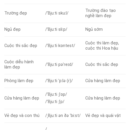
Trường đào tạo
Trường đẹp
/ˈBjuːti skuːl/
nghề làm đẹp
Ngủ đẹp
/ˈBjuːti sliːp/
Ngủ sớm
Cuộc thi làm đẹp,
Cuộc thi sắc đẹp
/ˈBjuːti kɒntest/
cuộc thi Hoa hậu
Cuộc diễu hành
/ˈBjuːti pəˈreɪd/
Cuộc thi sắc đẹp
làm đẹp
Phòng làm đẹp
/ˈBjuːti ˈpːlə (r)/
Cửa hàng làm đẹp
/ˈBjuːti ʃɒp/
Cửa hàng làm đẹp
Cửa hàng làm đẹp
/ˈBjuːti ʃp/
Vẻ đẹp và con thú
/ˌBjuːti ən ðə ˈbiːst/
Vẻ đẹp và quái vật
/