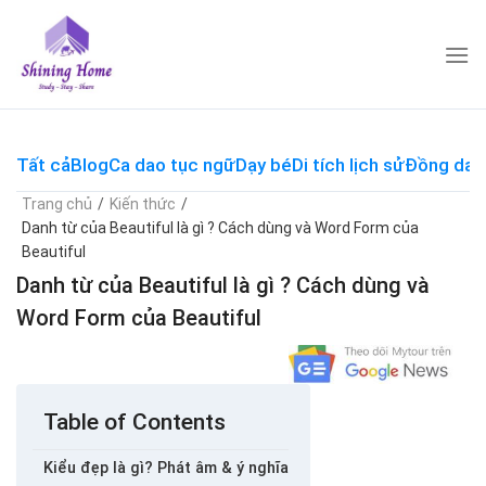
Skip
to
content
Tất cả
Blog
Ca dao tục ngữ
Dạy bé
Di tích lịch sử
Đồng dao
Trang chủ
/
Kiến thức
/
Danh từ của Beautiful là gì ? Cách dùng và Word Form của
Beautiful
Danh từ của Beautiful là gì ? Cách dùng và
Word Form của Beautiful
Table of Contents
Kiểu đẹp là gì? Phát âm & ý nghĩa