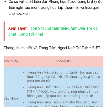
Cơ sở vật chất hiện đại: Phòng học được trang bị đầy đủ
tiện nghi, tạo môi trường học tập thoải mái và hiệu quả
cho học viên.​
Xem Thêm:
Top 5 trung tâm tiếng Anh Bến Tre có
chất lượng tốt nhất!
Thông tin chi tiết về Trung Tâm Ngoại Ngữ Trí Tuệ – BIET:
Nội dung
Thông tin
Tiếng Anh Mẫu Giáo (3 – 6 tuổi): Học qua các
hoạt động như hát, vẽ, đối thoại ngắn, giúp trẻ
phát âm chuẩn.
Tiếng Anh Thiếu Nhi (7 – 12 tuổi) & Thiếu Niên
(13 – 17 tuổi): Học từ vựng, ngữ pháp và thực
hành giao tiếp qua các tình huống thực tế.
Các khóa
Tiếng Anh Giao Tiếp: Dành cho học sinh, sinh
học
viên và người đi làm, tập trung vào kỹ năng nghe