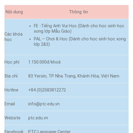
Nội dung
Thông tin
FE -Tiếng Anh Vui Học (Dành cho học sinh học
xong lớp Mẫu Giáo)
Các khóa
PAL – Chơi & Học (Dành cho học sinh học xong
học
lớp 2&3)
Học phí
1.150.000đ/khoá
Địa chỉ
83 Yersin, TP Nha Trang, Khánh Hòa, Việt Nam
Hotline
+84 (0)2583812272
Email
info@ptc.edu.vn
Website
ptc.edu.vn
Facebook
PTC Language Center