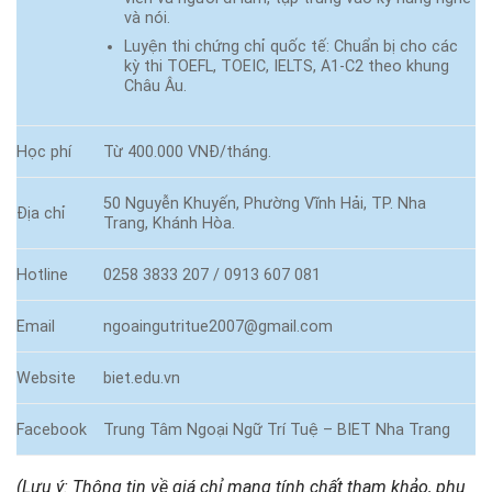
và nói.
Luyện thi chứng chỉ quốc tế: Chuẩn bị cho các
kỳ thi TOEFL, TOEIC, IELTS, A1-C2 theo khung
Châu Âu.
Học phí
Từ 400.000 VNĐ/tháng.
50 Nguyễn Khuyến, Phường Vĩnh Hải, TP. Nha
Địa chỉ
Trang, Khánh Hòa.
Hotline
0258 3833 207 / 0913 607 081
Email
ngoaingutritue2007@gmail.com
Website
biet.edu.vn
Facebook
Trung Tâm Ngoại Ngữ Trí Tuệ – BIET Nha Trang
(Lưu ý: Thông tin về giá chỉ mang tính chất tham khảo, phụ