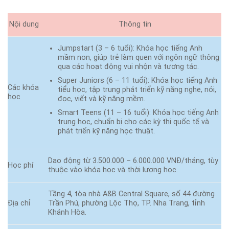
Nội dung
Thông tin
Jumpstart (3 – 6 tuổi): Khóa học tiếng Anh
mầm non, giúp trẻ làm quen với ngôn ngữ thông
qua các hoạt động vui nhộn và tương tác.
Super Juniors (6 – 11 tuổi): Khóa học tiếng Anh
Các khóa
tiểu học, tập trung phát triển kỹ năng nghe, nói,
học
đọc, viết và kỹ năng mềm.
Smart Teens (11 – 16 tuổi): Khóa học tiếng Anh
trung học, chuẩn bị cho các kỳ thi quốc tế và
phát triển kỹ năng học thuật.
Dao động từ 3.500.000 – 6.000.000 VNĐ/tháng, tùy
Học phí
thuộc vào khóa học và thời lượng học.
Tầng 4, tòa nhà A&B Central Square, số 44 đường
Địa chỉ
Trần Phú, phường Lộc Thọ, TP. Nha Trang, tỉnh
Khánh Hòa.