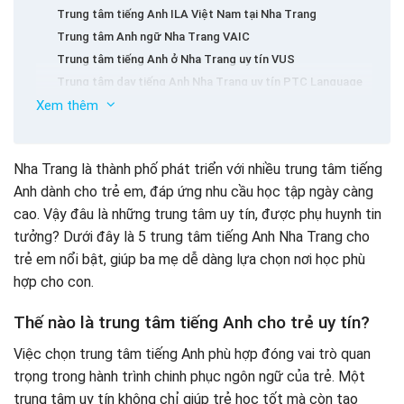
Trung tâm tiếng Anh ILA Việt Nam tại Nha Trang
Trung tâm Anh ngữ Nha Trang VAIC
Trung tâm tiếng Anh ở Nha Trang uy tín VUS
Trung tâm dạy tiếng Anh Nha Trang uy tín PTC Language
Center
Xem thêm
Trung Tâm Ngoại Ngữ Trí Tuệ – BIET Nha Trang
Rèn tiếng Anh tại nhà cùng con hiệu quả với Shining
Home – Gia đình Anh Ngữ
Nha Trang là thành phố phát triển với nhiều trung tâm tiếng
Anh dành cho trẻ em, đáp ứng nhu cầu học tập ngày càng
Kết luận
cao. Vậy đâu là những trung tâm uy tín, được phụ huynh tin
tưởng? Dưới đây là 5 trung tâm tiếng Anh Nha Trang cho
trẻ em nổi bật, giúp ba mẹ dễ dàng lựa chọn nơi học phù
hợp cho con.
Thế nào là trung tâm tiếng Anh cho trẻ uy tín?
Việc chọn trung tâm tiếng Anh phù hợp đóng vai trò quan
trọng trong hành trình chinh phục ngôn ngữ của trẻ. Một
trung tâm uy tín không chỉ giúp trẻ học tốt mà còn tạo