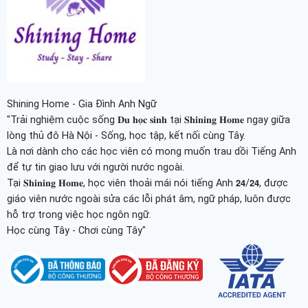
Shining Home - Gia Đình Anh Ngữ
"Trải nghiệm cuộc sống 𝐃𝐮 𝐡𝐨̣𝐜 𝐬𝐢𝐧𝐡 tại 𝐒𝐡𝐢𝐧𝐢𝐧𝐠 𝐇𝐨𝐦𝐞 ngay giữa
lòng thủ đô Hà Nội - Sống, học tập, kết nối cùng Tây.
Là nơi dành cho các học viên có mong muốn trau dồi Tiếng Anh
để tự tin giao lưu với người nước ngoài.
Tại 𝐒𝐡𝐢𝐧𝐢𝐧𝐠 𝐇𝐨𝐦𝐞, học viên thoải mái nói tiếng Anh 𝟮𝟰/𝟮𝟰, được
giáo viên nước ngoài sửa các lỗi phát âm, ngữ pháp, luôn được
hỗ trợ trong việc học ngôn ngữ.
Học cùng Tây - Chơi cùng Tây"