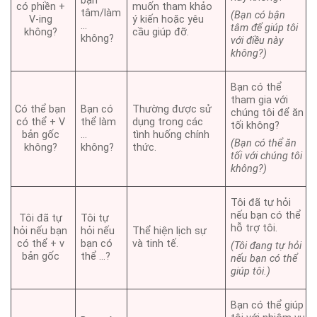
bận
có phiền +
muốn tham khảo
tâm/làm
(Bạn có bận
V-ing
ý kiến ​​hoặc yêu
…
tâm để giúp tôi
không?
cầu giúp đỡ.
không?
với điều này
không?)
Bạn có thể
tham gia với
Có thể bạn
Bạn có
Thường được sử
chúng tôi để ăn
có thể + V
thể làm
dụng trong các
tối không?
bản gốc
…
tình huống chính
(Bạn có thể ăn
không?
không?
thức.
tối với chúng tôi
không?)
Tôi đã tự hỏi
nếu bạn có thể
Tôi đã tự
Tôi tự
hỗ trợ tôi.
hỏi nếu bạn
hỏi nếu
Thể hiện lịch sự
có thể + v
bạn có
và tinh tế.
(Tôi đang tự hỏi
bản gốc
thể …?
nếu bạn có thể
giúp tôi.)
Bạn có thể giúp