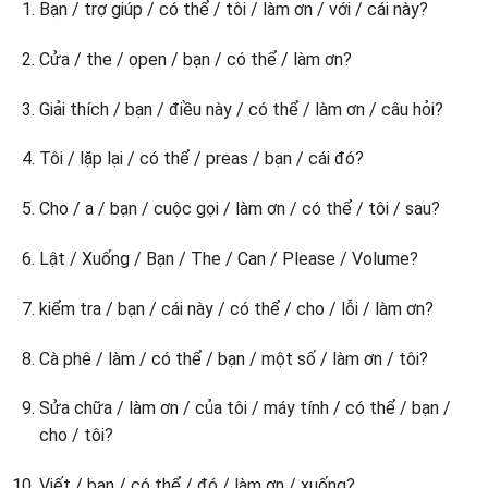
Bạn / trợ giúp / có thể / tôi / làm ơn / với / cái này?
Cửa / the / open / bạn / có thể / làm ơn?
Giải thích / bạn / điều này / có thể / làm ơn / câu hỏi?
Tôi / lặp lại / có thể / preas / bạn / cái đó?
Cho / a / bạn / cuộc gọi / làm ơn / có thể / tôi / sau?
Lật / Xuống / Bạn / The / Can / Please / Volume?
kiểm tra / bạn / cái này / có thể / cho / lỗi / làm ơn?
Cà phê / làm / có thể / bạn / một số / làm ơn / tôi?
Sửa chữa / làm ơn / của tôi / máy tính / có thể / bạn /
cho / tôi?
Viết / bạn / có thể / đó / làm ơn / xuống?