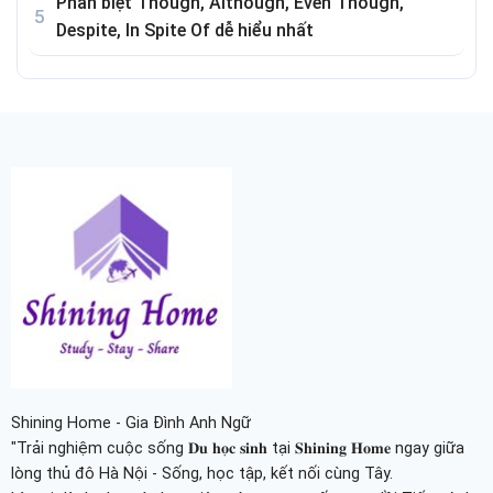
Phân biệt Though, Although, Even Though,
Despite, In Spite Of dễ hiểu nhất
Shining Home - Gia Đình Anh Ngữ
"Trải nghiệm cuộc sống 𝐃𝐮 𝐡𝐨̣𝐜 𝐬𝐢𝐧𝐡 tại 𝐒𝐡𝐢𝐧𝐢𝐧𝐠 𝐇𝐨𝐦𝐞 ngay giữa
lòng thủ đô Hà Nội - Sống, học tập, kết nối cùng Tây.