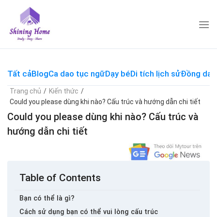
Skip
to
content
Tất cả
Blog
Ca dao tục ngữ
Dạy bé
Di tích lịch sử
Đồng dao
Trang chủ
/
Kiến thức
/
Could you please dùng khi nào? Cấu trúc và hướng dẫn chi tiết
Could you please dùng khi nào? Cấu trúc và
hướng dẫn chi tiết
Table of Contents
Bạn có thể là gì?
Cách sử dụng bạn có thể vui lòng cấu trúc