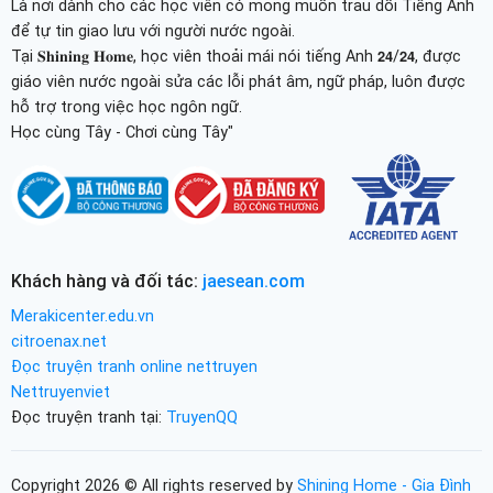
Là nơi dành cho các học viên có mong muốn trau dồi Tiếng Anh
để tự tin giao lưu với người nước ngoài.
Tại 𝐒𝐡𝐢𝐧𝐢𝐧𝐠 𝐇𝐨𝐦𝐞, học viên thoải mái nói tiếng Anh 𝟮𝟰/𝟮𝟰, được
giáo viên nước ngoài sửa các lỗi phát âm, ngữ pháp, luôn được
hỗ trợ trong việc học ngôn ngữ.
Học cùng Tây - Chơi cùng Tây"
Khách hàng và đối tác:
jaesean.com
Merakicenter.edu.vn
citroenax.net
Đọc truyện tranh online nettruyen
Nettruyenviet
Đọc truyện tranh tại:
TruyenQQ
Copyright 2026 © All rights reserved by
Shining Home - Gia Đình