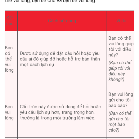
thể vui lòng, bạn sẽ cho và bạn sẽ vui lòng.
Kết
Cách sử dụng
Ví dụ
cấu
Bạn có thể
vui lòng giúp
Bạn
tôi với điều
có
Được sử dụng để đặt câu hỏi hoặc yêu
này?
thể
cầu ai đó giúp đỡ hoặc hỗ trợ bản thân
(Bạn có thể
vui
một cách lịch sự.
giúp tôi với
lòng
điều này
không?)
Bạn vui lòng
gửi cho tôi
báo cáo?
Bạn
Cấu trúc này được sử dụng để hỏi hoặc
vui
yêu cầu lịch sự hơn, trang trọng hơn,
(Bạn có thể
lòng
thường là trong môi trường làm việc.
gửi cho tôi
một báo
cáo?)