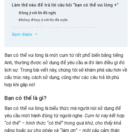
Làm thế nào để trả lời câu hỏi “bạn có thể vui lòng +”
Đồng ý với lời đề nghị
Không đồng ý với lời đề nghị
So sánh có thể/wuss/bạn có muốn không?
Xem thêm
Các cấu trúc khác thay thế bạn có thể vui lòng
Shining Home – Gia đình Anh Ngữ – Lịch học học tiếng
Anh toàn diện cho trẻ em
Bạn có thể vui lòng là một cụm từ rất phổ biến bằng tiếng
Bài tập Faying Curd You Gease Cấu trúc (chỉ)
Anh, thường được sử dụng để yêu cầu ai đó làm điều gì đó
lịch sự. Trong bài viết này, chúng tôi sẽ khám phá sâu hơn về
cấu trúc này, cách sử dụng, cũng như các câu trả lời phù
hợp khi gặp nó!
Bạn có thể là gì?
Bạn có thể vui lòng là biểu thức mà người nói sử dụng để
yêu cầu một hành động từ người nghe.
Cụm từ này kết hợp
“có thể” – hình thức “có thể” trong quá khứ, cho thấy khả
năng hoặc sự cho phép và “làm ơn” – một câu cảm thán