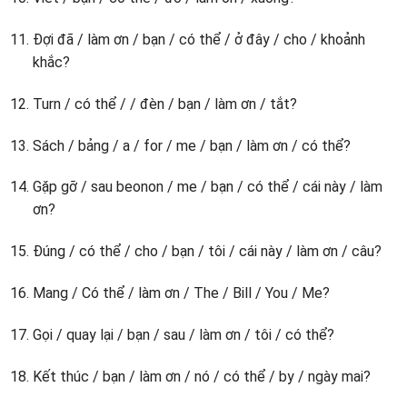
Đợi đã / làm ơn / bạn / có thể / ở đây / cho / khoảnh
khắc?
Turn / có thể / / đèn / bạn / làm ơn / tắt?
Sách / bảng / a / for / me / bạn / làm ơn / có thể?
Gặp gỡ / sau beonon / me / bạn / có thể / cái này / làm
ơn?
Đúng / có thể / cho / bạn / tôi / cái này / làm ơn / câu?
Mang / Có thể / làm ơn / The / Bill / You / Me?
Gọi / quay lại / bạn / sau / làm ơn / tôi / có thể?
Kết thúc / bạn / làm ơn / nó / có thể / by / ngày mai?