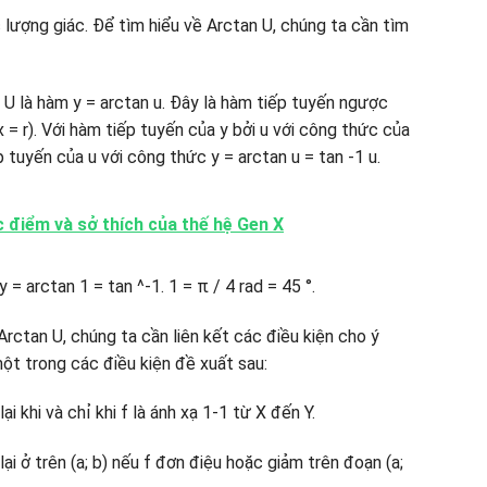
lượng giác. Để tìm hiểu về Arctan U, chúng ta cần tìm
 là hàm y = arctan u. Đây là hàm tiếp tuyến ngược
x = r). Với hàm tiếp tuyến của y bởi u với công thức của
p tuyến của u với công thức y = arctan u = tan -1 u.
c điểm và sở thích của thế hệ Gen X
 y = arctan 1 = tan ^-1. 1 = π / 4 rad = 45 °.
Arctan U, chúng ta cần liên kết các điều kiện cho ý
ột trong các điều kiện đề xuất sau:
i khi và chỉ khi f là ánh xạ 1-1 từ X đến Y.
ại ở trên (a; b) nếu f đơn điệu hoặc giảm trên đoạn (a;