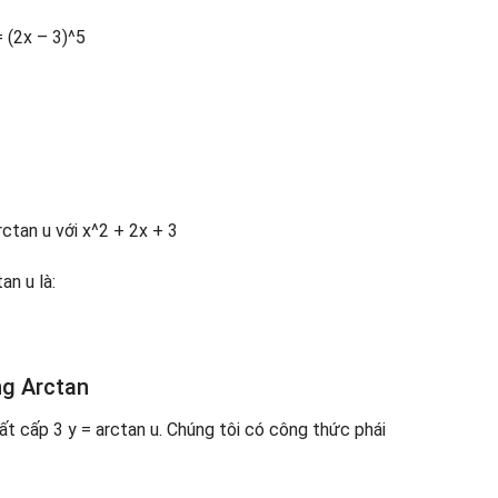
 (2x – 3)^5
ctan u với x^2 + 2x + 3
an u là:
ng Arctan
t cấp 3 y = arctan u. Chúng tôi có công thức phái