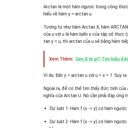
Arctan là một hàm ngược trong công thức 
hiểu về hàm y = arctan u.
Tương tự như hàm Arctan X, hàm ARCTAN U
của u với u là hàm biến x của tập số thực (
tan y = u, thì arctan của u sẽ bằng hàm tiế
Xem Thêm:
Gen X là gì? Tìm hiểu đặ
Ví dụ: Đặt y = arctan u với u = x = 1. Suy ra
Ngoài ra, để có thể tìm thấy đức tính của 
nghĩa của Arctan U. Nó cần phải đáp ứng m
Dự luật 1: Hàm f (x -> y) có hàm ngược lạ
Dự luật 2: Hàm f (x -> y) có hàm ngược l