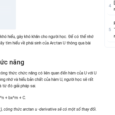
g xuyên
khó hiểu, gây khó khăn cho người học. Để có thể nhớ
n
hãy tìm hiểu về phái sinh của Arctan U thông qua bài
hức năng
 công thức chức năng có liên quan đến hàm của U với U
ông nhớ và hiểu bản chất của hàm U, người học sẽ rất
 từ đó giải pháp sai.
x^n + bx^m + C.
, công thức arctan u -derivative sẽ có một số thay đổi.