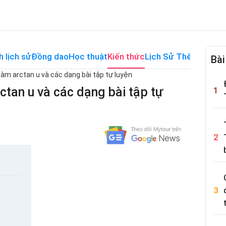
h lịch sử
Đồng dao
Học thuật
Kiến thức
Lịch Sử Thế Giới
Me
Bài
àm arctan u và các dạng bài tập tự luyện
ctan u và các dạng bài tập tự