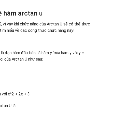
ề hàm arctan u
X, vì vậy khi chức năng của Arctan U sẽ có thể thực
ãy tìm hiểu về các công thức chức năng này!
à đạo hàm đầu tiên, là hàm y ‘của hàm y với y =
g ‘của Arctan U như sau:
 với x^2 + 2x + 3
ctan U là: