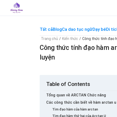
Skip
to
content
Tất cả
Blog
Ca dao tục ngữ
Dạy bé
Di tíc
Trang chủ
/
Kiến thức
/
Công thức tính đạo h
Công thức tính đạo hàm ar
luyện
Table of Contents
Tổng quan về ARCTAN Chức năng
Các công thức cần biết về hàm arctan u
Tìm đạo hàm của hàm arctan
Tìm đạo hàm thứ hai của Arctan U