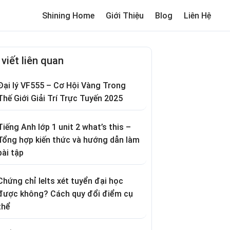
Shining Home
Giới Thiệu
Blog
Liên Hệ
me
Review trường cho bé
Thơ hay
Trò chơi dân gian
Truyện c
 viết liên quan
Đại lý VF555 – Cơ Hội Vàng Trong
Thế Giới Giải Trí Trực Tuyến 2025
Tiếng Anh lớp 1 unit 2 what’s this –
Tổng hợp kiến thức và hướng dẫn làm
bài tập
Chứng chỉ Ielts xét tuyển đại học
được không? Cách quy đổi điểm cụ
thể