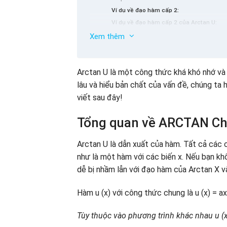
Ví dụ về đạo hàm cấp 2:
Ví dụ về đạo hàm cấp 2 của Arctan U:
Tìm chức năng thứ 3 của Arctan U
Xem thêm
Ví dụ về dẫn xuất thứ 3:
Ví dụ về Arctan U:
Một số loại bài tập cần bản thân thườn
Arctan U là một công thức khá khó nhớ và 
Tìm đạo hàm thứ 4 của chức năng Arcta
lâu và hiểu bản chất của vấn đề, chúng ta 
Một ví dụ về đạo hàm thứ 4:
viết sau đây!
Ví dụ về đạo hàm cấp 4 của Arctan U:
Tổng quan về ARCTAN C
Arctan U là dẫn xuất của hàm. Tất cả các
như là một hàm với các biến x. Nếu bạn kh
dễ bị nhầm lẫn với đạo hàm của Arctan X và
Hàm u (x) với công thức chung là u (x) = a
Tùy thuộc vào phương trình khác nhau u (x)