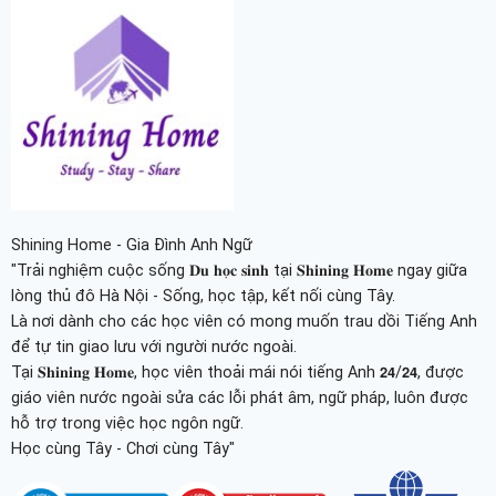
Shining Home - Gia Đình Anh Ngữ
"Trải nghiệm cuộc sống 𝐃𝐮 𝐡𝐨̣𝐜 𝐬𝐢𝐧𝐡 tại 𝐒𝐡𝐢𝐧𝐢𝐧𝐠 𝐇𝐨𝐦𝐞 ngay giữa
lòng thủ đô Hà Nội - Sống, học tập, kết nối cùng Tây.
Là nơi dành cho các học viên có mong muốn trau dồi Tiếng Anh
để tự tin giao lưu với người nước ngoài.
Tại 𝐒𝐡𝐢𝐧𝐢𝐧𝐠 𝐇𝐨𝐦𝐞, học viên thoải mái nói tiếng Anh 𝟮𝟰/𝟮𝟰, được
giáo viên nước ngoài sửa các lỗi phát âm, ngữ pháp, luôn được
hỗ trợ trong việc học ngôn ngữ.
Học cùng Tây - Chơi cùng Tây"