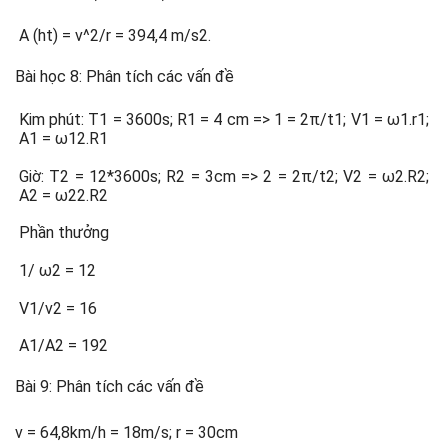
A (ht) = v^2/r = 394,4 m/s2.
Bài học 8: Phân tích các vấn đề
Kim phút: T1 = 3600s; R1 = 4 cm => 1 = 2π/t1; V1 = ω1.r1;
A1 = ω12.R1
Giờ: T2 = 12*3600s; R2 = 3cm => 2 = 2π/t2; V2 = ω2.R2;
A2 = ω22.R2
Phần thưởng
1/ ω2 = 12
V1/v2 = 16
A1/A2 = 192
Bài 9: Phân tích các vấn đề
v = 64,8km/h = 18m/s; r = 30cm