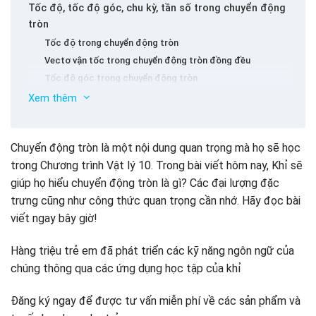
Tốc độ, tốc độ góc, chu kỳ, tần số trong chuyển động
tròn
Tốc độ trong chuyển động tròn
Vectơ vận tốc trong chuyển động tròn đồng đều
Tốc độ góc trong chuyển động tròn
Công thức tiếp xúc giữa tốc độ và tốc độ góc
Xem thêm
Chu kỳ trong chuyển động tròn
Tần số trong chuyển động tròn đồng đều
Chuyển động tròn là một nội dung quan trọng mà họ sẽ học
Gia tốc trung tâm
trong Chương trình Vật lý 10. Trong bài viết hôm nay, Khỉ sẽ
Hướng gia tốc trong chuyển động tròn là gì?
giúp họ hiểu chuyển động tròn là gì? Các đại lượng đặc
Độ lớn của gia tốc trung tâm
trưng cũng như công thức quan trọng cần nhớ. Hãy đọc bài
Bài tập chuyển động tròn Vật lý 10
viết ngay bây giờ!
Hàng triệu trẻ em đã phát triển các kỹ năng ngôn ngữ của
chúng thông qua các ứng dụng học tập của khỉ
Đăng ký ngay để được tư vấn miễn phí về các sản phẩm và