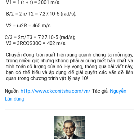
V1 = 1 (r + r) = 3001 m/s.
B/2 = 2π/T2 = 7.27.10-5 (rad/s);
V2 = ω2R = 465 m/s.
C/3 = 2π/T3 = 7.27.10-5 (rad/s);
V3 = 3RCOS30O = 402 m/s.
Chuyển động tròn xuất hiện xung quanh chúng ta mỗi ngày,
trong nhiều giờ, nhưng không phải ai cũng biết bản chất và
tính toán số lượng của nó. Hy vọng, thông qua bài viết này,
bạn có thể hiểu và áp dụng để giải quyết các vấn đề liên
quan trong chương trình vật lý này 10!
Nguồn:
http://www.ckconitsha.com/vn/
Tác giả:
Nguyễn
Lân dũng