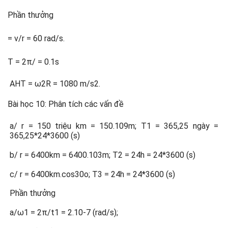
Phần thưởng
= v/r = 60 rad/s.
T = 2π/ = 0.1s
AHT = ω2R = 1080 m/s2.
Bài học 10: Phân tích các vấn đề
a/ r = 150 triệu km = 150.109m; T1 = 365,25 ngày =
365,25*24*3600 (s)
b/ r = 6400km = 6400.103m; T2 = 24h = 24*3600 (s)
c/ r = 6400km.cos30o; T3 = 24h = 24*3600 (s)
Phần thưởng
a/ω1 = 2π/t1 = 2.10-7 (rad/s);