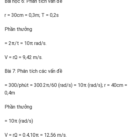
Bài học 6: Phân tích vấn đề
r = 30cm = 0,3m; T = 0,2s
Phần thưởng
= 2π/t = 10π rad/s.
V = rΩ = 9,42 m/s.
Bài 7: Phân tích các vấn đề
= 300/phút = 300.2π/60 (rad/s) = 10π (rad/s); r = 40cm =
0,4m
Phần thưởng
= 10π (rad/s)
V = rΩ = 0.4,10π = 12,56 m/s.