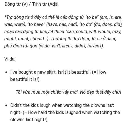
Động từ (V) / Tính từ (Adj)!
*Trợ động từ ở đây có thể là các động từ “to be” (am, is, are,
was, were), “to have” (have, has, had), “to do” (do, does, did),
hoặc các động từ khuyết thiếu (can, could, will, would, may,
might, must, should…). Thường thì trợ động từ sẽ ở dạng
phủ định rút gọn (ví dụ: isn’t, aren’t, didn’t, haven’t).
Ví dụ:
I’ve bought a new skirt. Isn’t it beautiful! (= How
beautiful it is!)
Tôi vừa mua một chiếc váy mới. Nó đẹp thật đấy chứ!
Didn’t the kids laugh when watching the clowns last
night! (= How hard the kids laughed when watching the
clowns last night!)