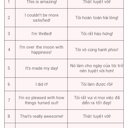
1
This is amazing!
Thật tuyệt vời!
I couldn’t be more
2
Tôi hoàn toàn hài lòng!
satisfied!
3
I’m thrilled!
Tôi rất hào hứng!
I’m over the moon with
4
Tôi vô cùng hạnh phúc!
happiness!
Nó làm cho ngày của tôi trở
5
It’s made my day!
nên tuyệt vời hơn!
6
I did it!
Tôi làm được rồi!
I’m so pleased with how
Tôi rất vui vì mọi việc đã
7
things turned out!
diễn ra tốt đẹp!
8
That’s really awesome!
Thật tuyệt vời!