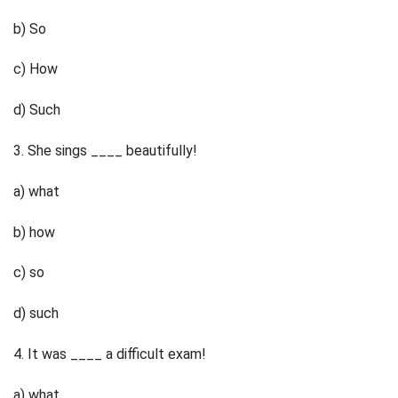
b) So
c) How
d) Such
3. She sings ____ beautifully!
a) what
b) how
c) so
d) such
4. It was ____ a difficult exam!
a) what