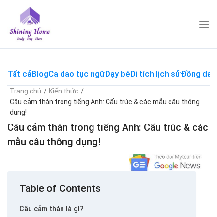
Skip
to
content
Tất cả
Blog
Ca dao tục ngữ
Dạy bé
Di tích lịch sử
Đồng dao
Trang chủ
/
Kiến thức
/
Câu cảm thán trong tiếng Anh: Cấu trúc & các mẫu câu thông
dụng!
Câu cảm thán trong tiếng Anh: Cấu trúc & các
mẫu câu thông dụng!
Table of Contents
Câu cảm thán là gì?