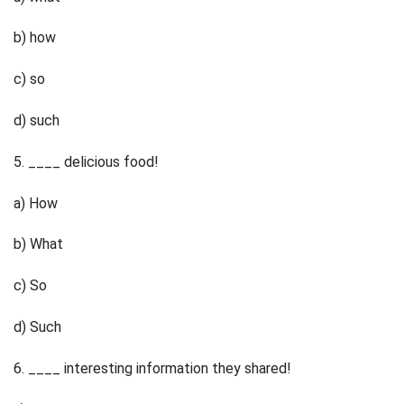
b) how
c) so
d) such
5. ____ delicious food!
a) How
b) What
c) So
d) Such
6. ____ interesting information they shared!