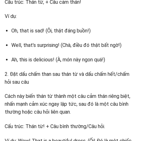
Cấu trúc: Thán từ, + Câu cảm thán!
Ví dụ:
Oh, that is sad! (Ôi, thật đáng buồn!)
Well, that’s surprising! (Chà, điều đó thật bất ngờ!)
Ah, this is delicious! (À, món này ngon quá!)
2. Đặt dấu chấm than sau thán từ và dấu chấm hết/chấm
hỏi sau câu
Cách này biến thán từ thành một câu cảm thán riêng biệt,
nhấn mạnh cảm xúc ngay lập tức, sau đó là một câu bình
thường hoặc câu hỏi liên quan.
Cấu trúc: Thán từ! + Câu bình thường/Câu hỏi.
Ví dụ: Wow! That is a beautiful dress. (Ối! Đó là một chiếc