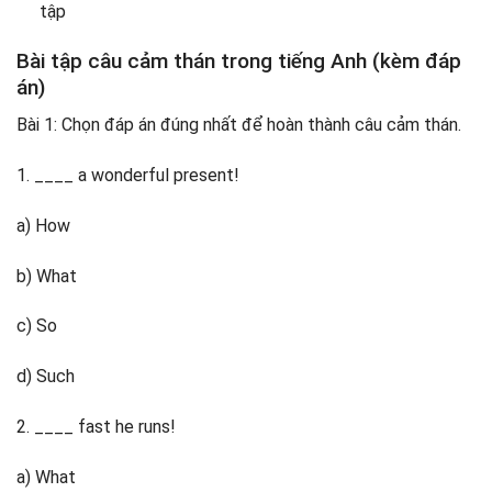
tập
Bài tập câu cảm thán trong tiếng Anh (kèm đáp
án)
Bài 1: Chọn đáp án đúng nhất để hoàn thành câu cảm thán.
1. ____ a wonderful present!
a) How
b) What
c) So
d) Such
2. ____ fast he runs!
a) What