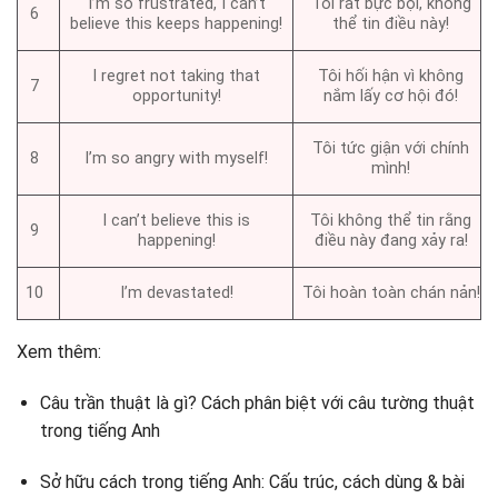
I’m so frustrated, I can’t
Tôi rất bực bội, không
6
believe this keeps happening!
thể tin điều này!
I regret not taking that
Tôi hối hận vì không
7
opportunity!
nắm lấy cơ hội đó!
Tôi tức giận với chính
8
I’m so angry with myself!
mình!
I can’t believe this is
Tôi không thể tin rằng
9
happening!
điều này đang xảy ra!
10
I’m devastated!
Tôi hoàn toàn chán nản!
Xem thêm:
Câu trần thuật là gì? Cách phân biệt với câu tường thuật
trong tiếng Anh
Sở hữu cách trong tiếng Anh: Cấu trúc, cách dùng & bài