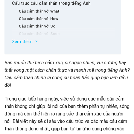
Cấu trúc câu cảm thán trong tiếng Anh
Câu cảm thán với What
Câu cảm thán với How
Câu cảm thán với So
Câu cảm thán với Such
Xem thêm
Câu cảm thán ở dạng nghi vấn
Cách đặt câu cảm thán trong tiếng Anh
Những câu cảm thán thông dụng trong tiếng Anh
Bạn muốn thể hiện cảm xúc, sự ngạc nhiên, vui sướng hay
Các câu cảm thán chung trong giao tiếp
thất vọng một cách chân thực và mạnh mẽ trong tiếng Anh?
Các câu cảm thán dùng để động viên
Câu cảm thán chính là công cụ hoàn hảo giúp bạn làm điều
Các câu cảm thán thể hiện cảm xúc mạnh
đó!
Bài tập câu cảm thán trong tiếng Anh (kèm đáp án)
Trong giao tiếp hàng ngày, việc sử dụng các mẫu câu cảm
thán không chỉ giúp lời nói của bạn thêm phần tự nhiên, sống
động mà còn thể hiện rõ ràng sắc thái cảm xúc của người
nói. Bài viết này sẽ đi sâu vào cấu trúc và các mẫu câu cảm
thán thông dụng nhất, giúp bạn tự tin ứng dụng chúng vào