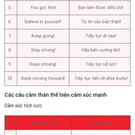
5
You got this!
Bạn làm được điều đó!
6
Believe in yourself!
Tự tin vào bản thân!
7
Keep going!
Tiếp tục đi nào!
8
Stay strong!
Hãy kiên cường lên!
9
Keep striving!
Tiếp tục nỗ lực!
10
Keep moving forward!
Tiếp tục tiến về phía trước!
Các câu cảm thán thể hiện cảm xúc mạnh
Cảm xúc tích cực:
STT
Câu cảm thán
Dịch nghĩa