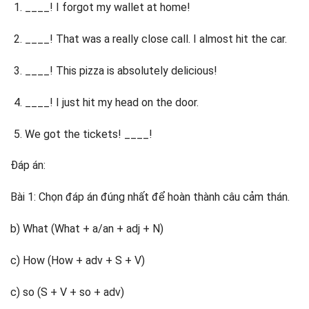
____! I forgot my wallet at home!
____! That was a really close call. I almost hit the car.
____! This pizza is absolutely delicious!
____! I just hit my head on the door.
We got the tickets! ____!
Đáp án:
Bài 1: Chọn đáp án đúng nhất để hoàn thành câu cảm thán.
b) What (What + a/an + adj + N)
c) How (How + adv + S + V)
c) so (S + V + so + adv)