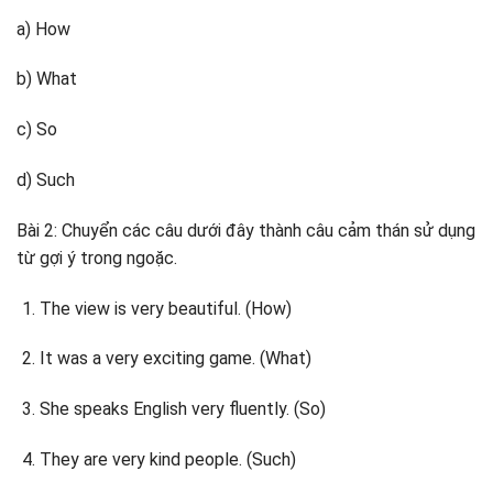
a) How
b) What
c) So
d) Such
Bài 2: Chuyển các câu dưới đây thành câu cảm thán sử dụng
từ gợi ý trong ngoặc.
The view is very beautiful. (How)
It was a very exciting game. (What)
She speaks English very fluently. (So)
They are very kind people. (Such)