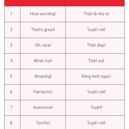
1
How exciting!
Thật là thú vị!
2
That’s great!
Tuyệt vời!
3
Oh, nice!
Thật đẹp!
4
What fun!
Thật vui!
5
Amazing!
Đáng kinh ngạc!
6
Fantastic!
Tuyệt vời!
7
Awesome!
Tuyệt!
8
Terrific!
Tuyệt vời!