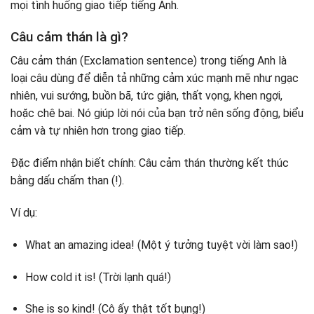
mọi tình huống giao tiếp tiếng Anh.
Câu cảm thán là gì?
Câu cảm thán (Exclamation sentence) trong tiếng Anh là
loại câu dùng để diễn tả những cảm xúc mạnh mẽ như ngạc
nhiên, vui sướng, buồn bã, tức giận, thất vọng, khen ngợi,
hoặc chê bai. Nó giúp lời nói của bạn trở nên sống động, biểu
cảm và tự nhiên hơn trong giao tiếp.
Đặc điểm nhận biết chính: Câu cảm thán thường kết thúc
bằng dấu chấm than (!).
Ví dụ:
What an amazing idea! (Một ý tưởng tuyệt vời làm sao!)
How cold it is! (Trời lạnh quá!)
She is so kind! (Cô ấy thật tốt bụng!)