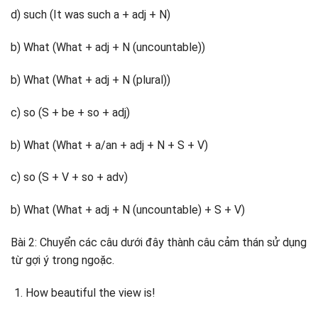
d) such (It was such a + adj + N)
b) What (What + adj + N (uncountable))
b) What (What + adj + N (plural))
c) so (S + be + so + adj)
b) What (What + a/an + adj + N + S + V)
c) so (S + V + so + adv)
b) What (What + adj + N (uncountable) + S + V)
Bài 2: Chuyển các câu dưới đây thành câu cảm thán sử dụng
từ gợi ý trong ngoặc.
How beautiful the view is!