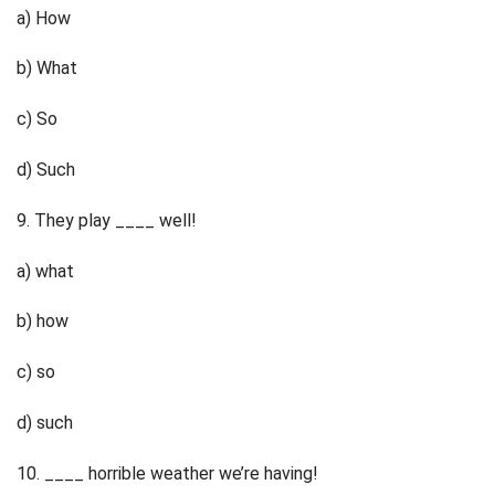
a) How
b) What
c) So
d) Such
9. They play ____ well!
a) what
b) how
c) so
d) such
10. ____ horrible weather we’re having!