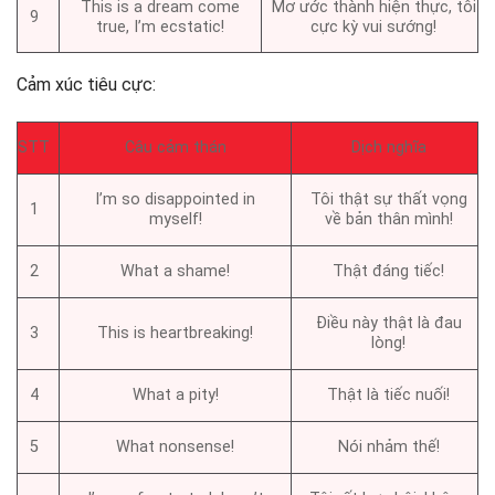
This is a dream come
Mơ ước thành hiện thực, tôi
9
true, I’m ecstatic!
cực kỳ vui sướng!
Cảm xúc tiêu cực:
STT
Câu cảm thán
Dịch nghĩa
I’m so disappointed in
Tôi thật sự thất vọng
1
myself!
về bản thân mình!
2
What a shame!
Thật đáng tiếc!
Điều này thật là đau
3
This is heartbreaking!
lòng!
4
What a pity!
Thật là tiếc nuối!
5
What nonsense!
Nói nhảm thế!