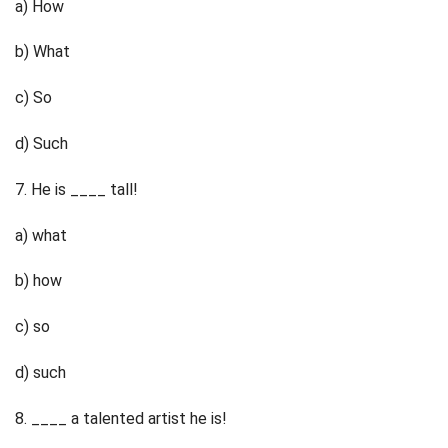
a) How
b) What
c) So
d) Such
7. He is ____ tall!
a) what
b) how
c) so
d) such
8. ____ a talented artist he is!