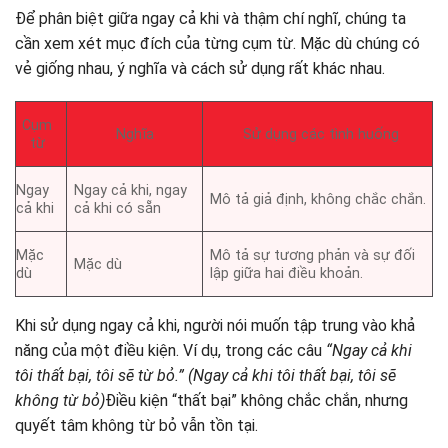
Để phân biệt giữa ngay cả khi và thậm chí nghĩ, chúng ta
cần xem xét mục đích của từng cụm từ. Mặc dù chúng có
vẻ giống nhau, ý nghĩa và cách sử dụng rất khác nhau.
Cụm
Nghĩa
Sử dụng các tình huống
từ
Ngay
Ngay cả khi, ngay
Mô tả giả định, không chắc chắn.
cả khi
cả khi có sẵn
Mặc
Mô tả sự tương phản và sự đối
Mặc dù
dù
lập giữa hai điều khoản.
Khi sử dụng ngay cả khi, người nói muốn tập trung vào khả
năng của một điều kiện. Ví dụ, trong các câu
“Ngay cả khi
tôi thất bại, tôi sẽ từ bỏ.” (Ngay cả khi tôi thất bại, tôi sẽ
không từ bỏ)
Điều kiện “thất bại” không chắc chắn, nhưng
quyết tâm không từ bỏ vẫn tồn tại.