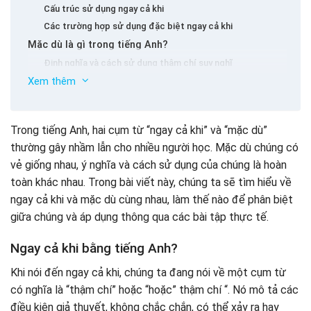
Cấu trúc sử dụng ngay cả khi
Các trường hợp sử dụng đặc biệt ngay cả khi
Mặc dù là gì trong tiếng Anh?
Định nghĩa và cách sử dụng thậm chí suy nghĩ
Xem thêm
Cấu trúc sử dụng thậm chí suy nghĩ
Tâm lý học và cảm xúc liên quan đến mặc dù
Cách phân biệt ngay cả khi và thậm chí nghĩ bằng tiếng
Trong tiếng Anh, hai cụm từ “ngay cả khi” và “mặc dù”
Anh
thường gây nhầm lẫn cho nhiều người học. Mặc dù chúng có
Tập thể dục để áp dụng ngay cả khi và thậm chí nghĩ
vẻ giống nhau, ý nghĩa và cách sử dụng của chúng là hoàn
(với câu trả lời)
toàn khác nhau. Trong bài viết này, chúng ta sẽ tìm hiểu về
ngay cả khi và mặc dù cùng nhau, làm thế nào để phân biệt
giữa chúng và áp dụng thông qua các bài tập thực tế.
Ngay cả khi bằng tiếng Anh?
Khi nói đến ngay cả khi, chúng ta đang nói về một cụm từ
có nghĩa là “thậm chí” hoặc “hoặc” thậm chí “. Nó mô tả các
điều kiện giả thuyết, không chắc chắn, có thể xảy ra hay