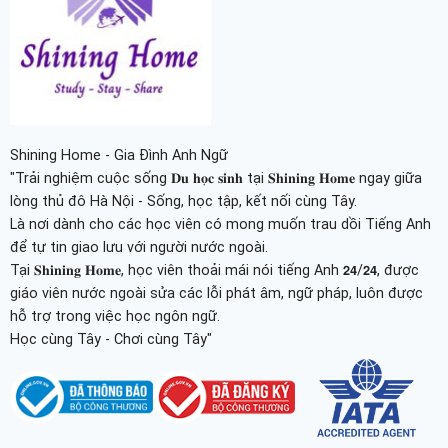
Shining Home - Gia Đình Anh Ngữ
"Trải nghiệm cuộc sống 𝐃𝐮 𝐡𝐨̣𝐜 𝐬𝐢𝐧𝐡 tại 𝐒𝐡𝐢𝐧𝐢𝐧𝐠 𝐇𝐨𝐦𝐞 ngay giữa
lòng thủ đô Hà Nội - Sống, học tập, kết nối cùng Tây.
Là nơi dành cho các học viên có mong muốn trau dồi Tiếng Anh
để tự tin giao lưu với người nước ngoài.
Tại 𝐒𝐡𝐢𝐧𝐢𝐧𝐠 𝐇𝐨𝐦𝐞, học viên thoải mái nói tiếng Anh 𝟮𝟰/𝟮𝟰, được
giáo viên nước ngoài sửa các lỗi phát âm, ngữ pháp, luôn được
hỗ trợ trong việc học ngôn ngữ.
Học cùng Tây - Chơi cùng Tây"