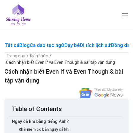
Skip
to
content
Tất cả
Blog
Ca dao tục ngữ
Dạy bé
Di tích lịch sử
Đồng dao
Trang chủ
/
Kiến thức
/
Cách nhận biết Even If và Even Though & bài tập vận dụng
Cách nhận biết Even If và Even Though & bài
tập vận dụng
Table of Contents
Ngay cả khi bằng tiếng Anh?
Khái niệm cơ bản ngay cả khi