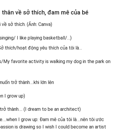
n thân về sở thích, đam mê của bé
e singing/ I like playing basketball/…)
 Sở thích/hoạt động yêu thích của tôi là…
/My favorite activity is walking my dog in the park on
uốn trở thành….khi lớn lên
n I grow up)
rở thành…. (I dream to be an architect)
e….when I grow up: Đam mê của tôi là….nên tôi ước
passion is drawing so I wish I could become an artist