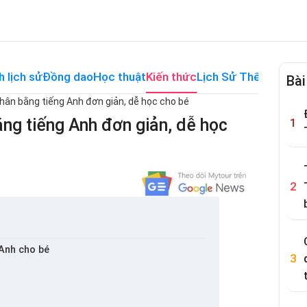
h lịch sử
Đồng dao
Học thuật
Kiến thức
Lịch Sử Thế Giới
Me
Bài
thân bằng tiếng Anh đơn giản, dễ học cho bé
ằng tiếng Anh đơn giản, dễ học
 Anh cho bé