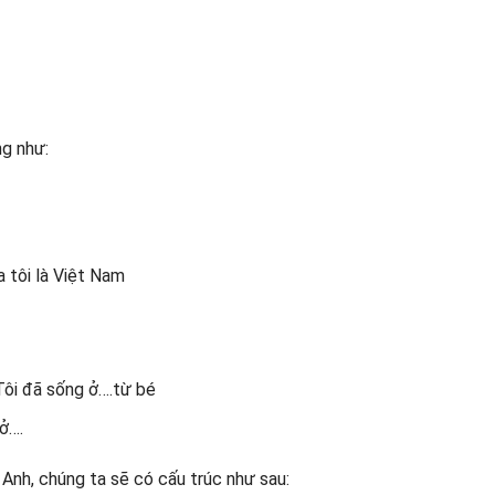
g như:
a tôi là Việt Nam
: Tôi đã sống ở….từ bé
 ở….
g Anh, chúng ta sẽ có cấu trúc như sau: