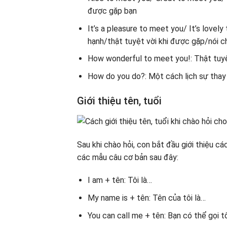
được gặp bạn
It’s a pleasure to meet you/ It’s lovely
hạnh/thật tuyệt vời khi được gặp/nói c
How wonderful to meet you!: Thật tuyệ
How do you do?: Một cách lịch sự thay c
Giới thiệu tên, tuổi
Sau khi chào hỏi, con bắt đầu giới thiệu cá
các mẫu câu cơ bản sau đây:
I am + tên: Tôi là…
My name is + tên: Tên của tôi là…
You can call me + tên: Bạn có thể gọi tô