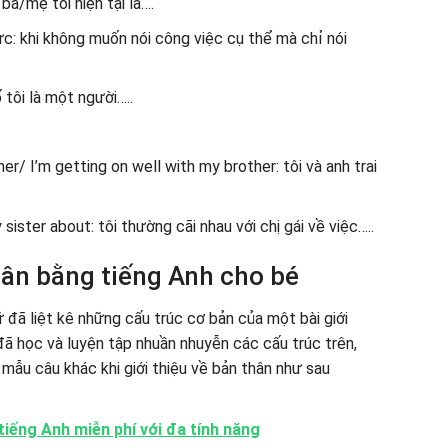
a/mẹ tôi hiện tại là….
c: khi không muốn nói công việc cụ thể mà chỉ nói
 tôi là một người…..
er/ I’m getting on well with my brother: tôi và anh trai
ister about: tôi thường cãi nhau với chị gái về việc…..
hân bằng tiếng Anh cho bé
 đã liệt kê những cấu trúc cơ bản của một bài giới
đã học và luyện tập nhuần nhuyễn các cấu trúc trên,
ẫu câu khác khi giới thiệu về bản thân như sau
iếng Anh miễn phí với đa tính năng