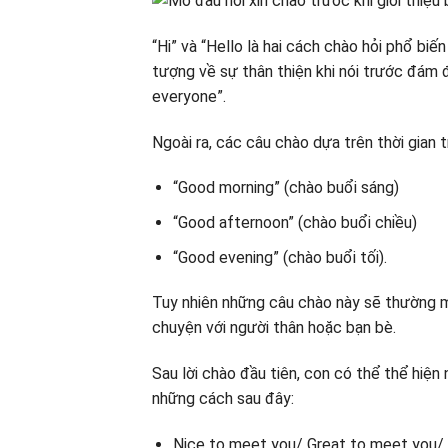
“Hi” và “Hello là hai cách chào hỏi phổ biế
tượng về sự thân thiện khi nói trước đám đ
everyone”.
Ngoài ra, các câu chào dựa trên thời gian 
“Good morning” (chào buổi sáng)
“Good afternoon” (chào buổi chiều)
“Good evening” (chào buổi tối).
Tuy nhiên những câu chào này sẽ thường m
chuyện với người thân hoặc bạn bè.
Sau lời chào đầu tiên, con có thể thể hiện
những cách sau đây:
Nice to meet you/ Great to meet you/