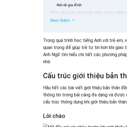
Nói về gia đình
Mẫu câu giới thiệu bản thân bằng tiếng
Xem thêm
Mẫu câu tiếng Anh giới thiệu bản thân về
Mẫu câu tiếng Anh giới thiệu bản thân về 
Mẫu câu tiếng Anh giới thiệu bản thân về
Trong quá trình học tiếng Anh với trẻ em, 
Cách nhớ các mẫu câu tiếng Anh giới thiệ
quan trọng để giúp trẻ tự tin hơn khi giao
3 Mẫu giới thiệu bản thân bằng tiếng An
Anh Ngữ tìm hiểu chi tiết các phương pháp
Đoạn mẫu giới thiệu bản thân bằng tiếng 
nhé.
Đoạn mẫu giới thiệu bản thân bằng tiếng 
Đoạn mẫu giới thiệu bản thân bằng tiếng 
Cấu trúc giới thiệu bản 
Hướng dẫn bé ghi nhớ các đoạn mẫu giới 
Ba mẹ ứng dụng các câu mẫu để con tự 
Hầu hết các bài viết giới thiệu bản thân đề
Học qua những mẩu truyện
thông tin trong bài càng đa dạng và được 
Ba mẹ nhắc lại nhiều lần và thực hành cùn
cấu trúc thông dụng khi giới thiệu bản th
Tạo môi trường để con luyện tập
Lời chào