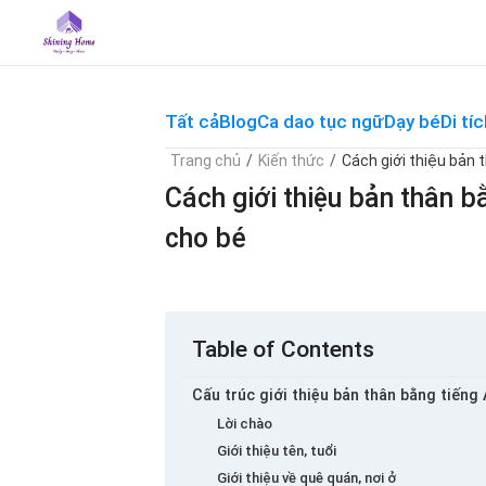
Skip
to
content
Tất cả
Blog
Ca dao tục ngữ
Dạy bé
Di tíc
Trang chủ
/
Kiến thức
/
Cách giới thiệu bản 
Cách giới thiệu bản thân b
cho bé
Table of Contents
Cấu trúc giới thiệu bản thân bằng tiếng
Lời chào
Giới thiệu tên, tuổi
Giới thiệu về quê quán, nơi ở