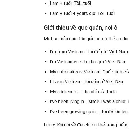
I am + tuổi: Tôi…tuổi
I am + tuổi + years old: Tôi…tuổi
Giới thiệu về quê quán, nơi ở
Một số mẫu câu đơn giản bé có thể áp dụn
I’m from Vietnam: Tôi đến từ Việt Nam
I’m Vietnamese: Tôi là người Việt Nam
My nationality is Vietnam: Quốc tịch củ
I live in Vietnam: Tôi sống ở Việt Nam
My address is….: địa chỉ của tôi là
I’ve been living in…. since I was a child
I’ve been growing up in….: tôi đã lớn lên
Lưu ý: Khi nói về địa chỉ cụ thể trong tiến