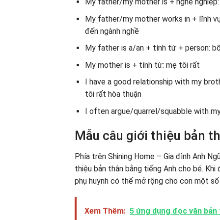
My father/my mother is + nghề nghiệp: b
My father/my mother works in + lĩnh vự
đến ngành nghề
My father is a/an + tính từ + person: bố
My mother is + tính từ: mẹ tôi rất
I have a good relationship with my broth
tôi rất hòa thuận
I often argue/quarrel/squabble with my s
Mẫu câu giới thiệu bản t
Phía trên Shining Home – Gia đình Anh Ngữ
thiệu bản thân bằng tiếng Anh cho bé. Khi 
phụ huynh có thể mở rộng cho con một số m
Xem Thêm:
5 ứng dụng đọc văn bản t