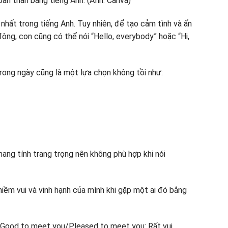
n nhất trong tiếng Anh. Tuy nhiên, để tạo cảm tình và ấn
ông, con cũng có thể nói “Hello, everybody” hoặc “Hi,
trong ngày cũng là một lựa chọn không tồi như:
ang tính trang trọng nên không phù hợp khi nói
 niềm vui và vinh hạnh của mình khi gặp một ai đó bằng
 Good to meet you/Pleased to meet you: Rất vui