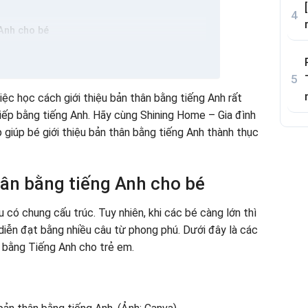
 Anh cho bé
 sở thích, đam mê của bé
tính cách
 sở trường/sở đoản
việc học cách giới thiệu bản thân bằng tiếng Anh rất
u bản thân hiệu quả cho bé
 tiếp bằng tiếng Anh. Hãy cùng Shining Home – Gia đình
h hay nhất cho bé
 giúp bé giới thiệu bản thân bằng tiếng Anh thành thục
Anh số 1
Anh số 2
Anh số 3
thân bằng tiếng Anh cho bé
thiệu bản thân bằng tiếng Anh
giới thiệu bản thân bằng tiếng Anh thế nào?
u có chung cấu trúc. Tuy nhiên, khi các bé càng lớn thì
diễn đạt bằng nhiều câu từ phong phú. Dưới đây là các
g con
ân bằng Tiếng Anh cho trẻ em.