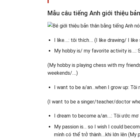
Mẫu câu tiếng Anh giới thiệu bả
I like….: tôi thích…. (I like drawing/ I lik
My hobby is/ my favorite activity is….:
(My hobby is playing chess with my friends
weekends/….)
I want to be a/an…when I grow up: Tôi m
(I want to be a singer/teacher/doctor whe
I dream to become a/an….: Tôi ước mơ t
My passion is… so I wish I could becom
mình có thể trở thành….khi lớn lên (My 