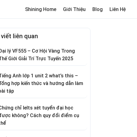
Shining Home
Giới Thiệu
Blog
Liên Hệ
me
Review trường cho bé
Thơ hay
Trò chơi dân gian
Truyện c
 viết liên quan
Đại lý VF555 – Cơ Hội Vàng Trong
Thế Giới Giải Trí Trực Tuyến 2025
Tiếng Anh lớp 1 unit 2 what’s this –
Tổng hợp kiến thức và hướng dẫn làm
bài tập
Chứng chỉ Ielts xét tuyển đại học
được không? Cách quy đổi điểm cụ
thể