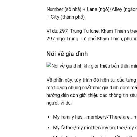
Number (số nhà) + Lane (ngõ)/Alley (ngách
+ City (thành phố).
Ví dụ: 297, Trung Tu lane, Kham Thien stre
297, ngõ Trung Tự, phố Khâm Thiên, phườn
Nói về gia đình
Về phần này, tùy trình độ hiện tại của từn
một cách chung nhất như gia đình gồm mấy
hướng dẫn con giới thiệu các thông tin sâu
người, ví dụ:
My family has….members/There are….mem
My father/my mother/my brother/my sist