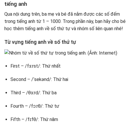
tiếng anh
Qua nội dung trên, ba mẹ và bé đã nắm được các số đếm
trong tiếng anh từ 1 – 1000. Trong phần này, bạn hãy cho bé
học thêm tiếng anh về số thứ tự và nhóm số liên quan nhé!
Từ vựng tiếng anh về số thứ tự
First – /fɜːrst/: Thứ nhất
Second – /ˈsekənd/: Thứ hai
Third – /θɜːrd/: Thứ ba
Fourth – /fɔːrθ/: Thứ tư
Fifth – /fɪfθ/: Thứ năm