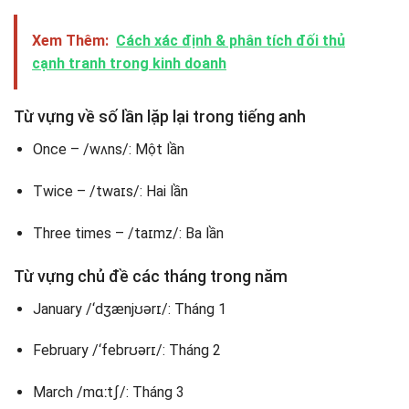
Xem Thêm:
Cách xác định & phân tích đối thủ
cạnh tranh trong kinh doanh
Từ vựng về số lần lặp lại trong tiếng anh
Once – /wʌns/: Một lần
Twice – /twaɪs/: Hai lần
Three times – /taɪmz/: Ba lần
Từ vựng chủ đề các tháng trong năm
January /‘dʒænjʊərɪ/: Tháng 1
February /‘febrʊərɪ/: Tháng 2
March /mɑːtʃ/: Tháng 3