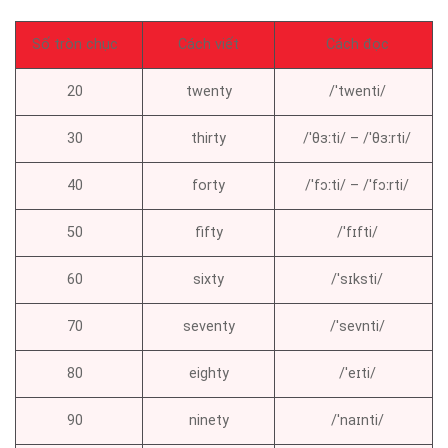
Số tròn chục
Cách viết
Cách đọc
20
twenty
/ˈtwenti/
30
thirty
/ˈθɜːti/ – /ˈθɜːrti/
40
forty
/ˈfɔːti/ – /ˈfɔːrti/
50
fifty
/ˈfɪfti/
60
sixty
/ˈsɪksti/
70
seventy
/ˈsevnti/
80
eighty
/ˈeɪti/
90
ninety
/ˈnaɪnti/