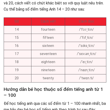
và 20, cách viết có chút khác biệt so với quy luật nêu trên.
Cụ thể bảng số đếm tiếng Anh 14 – 20 như sau:
Số
Cách viết
Cách đọc
14
fourteen
/ˈfɔːrˌtiːn/
15
fifteen
/ˈfɪfˌtiːn/
16
sixteen
/ˈsɪksˌtiːn/
17
seventeen
/ˈsɛv.ənˌtiːn/
18
eighteen
/ˈeɪˌtiːn/
19
nineteen
/ˈnaɪnˌtiːn/
20
twenty
/ˈtwɛn.ti/
Hướng dẫn bé học thuộc số đếm tiếng anh từ 1
– 100
Để học tiếng anh qua các số đếm từ 1 – 100 nhanh nhất, ba
mẹ hãy dạy bé học số tiếng anh theo trình tự sau đây: