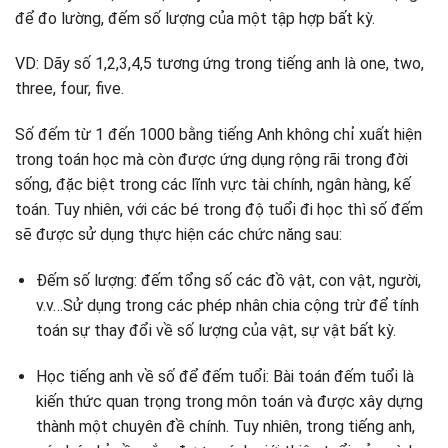
Tổng hợp phương pháp dạy bé học số tiếng anh hiệu
để đo lường, đếm số lượng của một tập hợp bất kỳ.
quả
Bảng kế hoạch thời gian học số tiếng Anh
VD: Dãy số 1,2,3,4,5 tương ứng trong tiếng anh là one, two,
Học kiến thức theo chủ đề con số
three, four, five.
Dạy học số đếm tiếng Anh qua bài hát và hình ảnh
Sử dụng app Shining Home – Gia đình Anh Ngữ học số
Số đếm từ 1 đến 1000 bằng tiếng Anh không chỉ xuất hiện
đếm tiếng Anh
trong toán học mà còn được ứng dụng rộng rãi trong đời
Sử dụng thẻ học số
sống, đặc biệt trong các lĩnh vực tài chính, ngân hàng, kế
Thảo luận cùng thầy cô & các bạn trên lớp
toán. Tuy nhiên, với các bé trong độ tuổi đi học thì số đếm
sẽ được sử dụng thực hiện các chức năng sau:
Đếm số lượng: đếm tổng số các đồ vật, con vật, người,
v.v…Sử dụng trong các phép nhân chia cộng trừ để tính
toán sự thay đổi về số lượng của vật, sự vật bất kỳ.
Học tiếng anh về số để đếm tuổi: Bài toán đếm tuổi là
kiến thức quan trọng trong môn toán và được xây dựng
thành một chuyên đề chính. Tuy nhiên, trong tiếng anh,