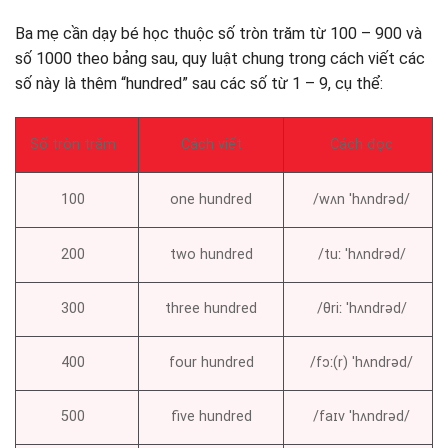
Ba mẹ cần dạy bé học thuộc số tròn trăm từ 100 – 900 và
số 1000 theo bảng sau, quy luật chung trong cách viết các
số này là thêm “hundred” sau các số từ 1 – 9, cụ thể:
Số tròn trăm
Cách viết
Cách đọc
100
one hundred
/wʌn ˈhʌndrəd/
200
two hundred
/tuː ˈhʌndrəd/
300
three hundred
/θriː ˈhʌndrəd/
400
four hundred
/fɔː(r) ˈhʌndrəd/
500
five hundred
/faɪv ˈhʌndrəd/