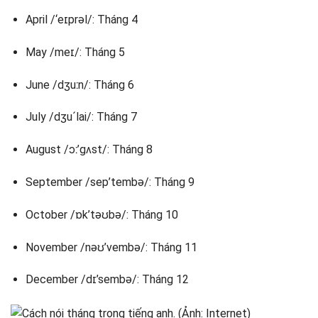
April /‘eɪprəl/: Tháng 4
May /meɪ/: Tháng 5
June /dʒuːn/: Tháng 6
July /dʒu´lai/: Tháng 7
August /ɔː’gʌst/: Tháng 8
September /sep’tembə/: Tháng 9
October /ɒk’təʊbə/: Tháng 10
November /nəʊ’vembə/: Tháng 11
December /dɪ’sembə/: Tháng 12