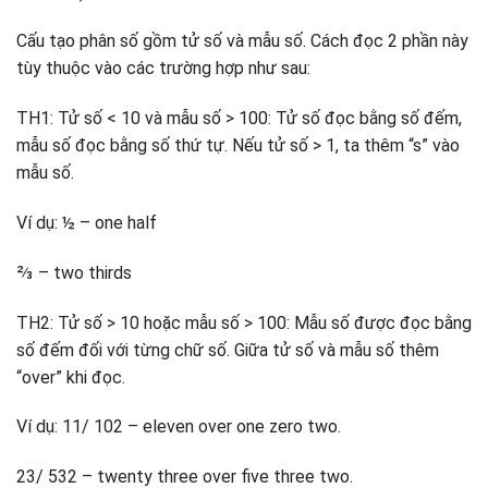
Cấu tạo phân số gồm tử số và mẫu số. Cách đọc 2 phần này
tùy thuộc vào các trường hợp như sau:
TH1: Tử số < 10 và mẫu số > 100: Tử số đọc bằng số đếm,
mẫu số đọc bằng số thứ tự. Nếu tử số > 1, ta thêm “s” vào
mẫu số.
Ví dụ: ½ – one half
⅔ – two thirds
TH2: Tử số > 10 hoặc mẫu số > 100: Mẫu số được đọc bằng
số đếm đối với từng chữ số. Giữa tử số và mẫu số thêm
“over” khi đọc.
Ví dụ: 11/ 102 – eleven over one zero two.
23/ 532 – twenty three over five three two.