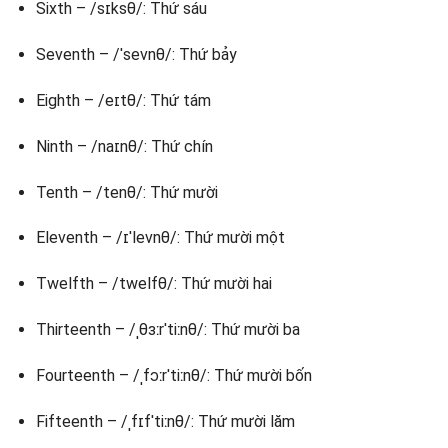
Sixth – /sɪksθ/: Thứ sáu
Seventh – /ˈsevnθ/: Thứ bảy
Eighth – /eɪtθ/: Thứ tám
Ninth – /naɪnθ/: Thứ chín
Tenth – /tenθ/: Thứ mười
Eleventh – /ɪˈlevnθ/: Thứ mười một
Twelfth – /twelfθ/: Thứ mười hai
Thirteenth – /ˌθɜːrˈtiːnθ/: Thứ mười ba
Fourteenth – /ˌfɔːrˈtiːnθ/: Thứ mười bốn
Fifteenth – /ˌfɪfˈtiːnθ/: Thứ mười lăm