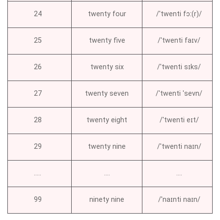
24
twenty four
/ˈtwenti fɔː(r)/
25
twenty five
/ˈtwenti faɪv/
26
twenty six
/ˈtwenti sɪks/
27
twenty seven
/ˈtwenti ˈsevn/
28
twenty eight
/ˈtwenti eɪt/
29
twenty nine
/ˈtwenti naɪn/
…..
….
….
99
ninety nine
/ˈnaɪnti naɪn/