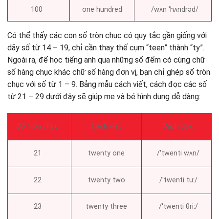
100
one hundred
/wʌn ˈhʌndrəd/
Có thể thấy các con số tròn chục có quy tắc gần giống với
dãy số từ 14 – 19, chỉ cần thay thế cụm “teen” thành “ty”.
Ngoài ra, để học tiếng anh qua những số đếm có cùng chữ
số hàng chục khác chữ số hàng đơn vị, bạn chỉ ghép số tròn
chục với số từ 1 – 9. Bảng mẫu cách viết, cách đọc các số
từ 21 – 29 dưới đây sẽ giúp mẹ và bé hình dung dễ dàng:
Số tròn chục
Cách viết
Cách đọc
21
twenty one
/ˈtwenti wʌn/
22
twenty two
/ˈtwenti tuː/
23
twenty three
/ˈtwenti θriː/