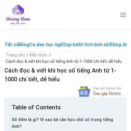
Skip
to
content
Tất cả
Blog
Ca dao tục ngữ
Dạy bé
Di tích lịch sử
Đồng dao
Trang chủ
/
Kiến thức
/
Cách đọc & viết khi học số tiếng Anh từ 1-1000 chi tiết, dễ hiểu
Cách đọc & viết khi học số tiếng Anh từ 1-
1000 chi tiết, dễ hiểu
Table of Contents
Số đếm là gì? Vì sao bé cần học chữ số trong tiếng
Anh?