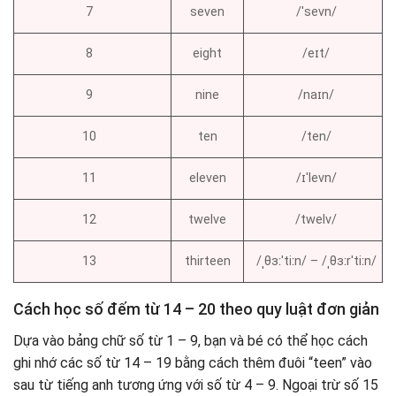
7
seven
/ˈsevn/
8
eight
/eɪt/
9
nine
/naɪn/
10
ten
/ten/
11
eleven
/ɪˈlevn/
12
twelve
/twelv/
13
thirteen
/ˌθɜːˈtiːn/ – /ˌθɜːrˈtiːn/
Cách học số đếm từ 14 – 20 theo quy luật đơn giản
Dựa vào bảng chữ số từ 1 – 9, bạn và bé có thể học cách
ghi nhớ các số từ 14 – 19 bằng cách thêm đuôi “teen” vào
sau từ tiếng anh tương ứng với số từ 4 – 9. Ngoại trừ số 15