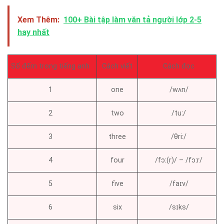
Xem Thêm:
100+ Bài tập làm văn tả người lớp 2-5
hay nhất
Số đếm trong tiếng anh
Cách viết
Cách đọc
1
one
/wʌn/
2
two
/tuː/
3
three
/θriː/
4
four
/fɔː(r)/ – /fɔːr/
5
five
/faɪv/
6
six
/sɪks/