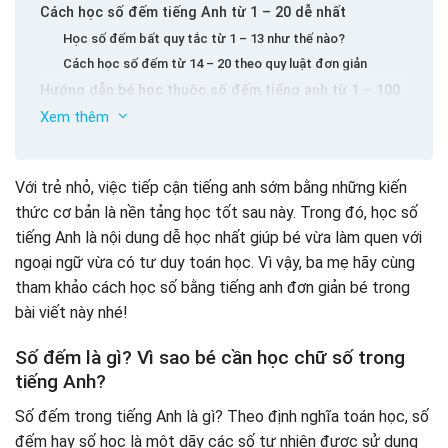
Cách học số đếm tiếng Anh từ 1 – 20 dễ nhất
Học số đếm bất quy tắc từ 1 – 13 như thế nào?
Cách học số đếm từ 14 – 20 theo quy luật đơn giản
Hướng dẫn bé học thuộc số đếm tiếng anh từ 1 – 100
Xem thêm
Học đếm và viết chữ số từ 100 đến 1000 cho trẻ em
như thế nào?
Cách đọc số đếm từ 1 đến 1000 trong tiếng Anh
Với trẻ nhỏ, việc tiếp cận tiếng anh sớm bằng những kiến
Dạy bé học số đếm qua cách đọc số lượng
thức cơ bản là nền tảng học tốt sau này. Trong đó, học số
Cách đọc số điện thoại
tiếng Anh là nội dung dễ học nhất giúp bé vừa làm quen với
Học cách đọc số tuổi bằng tiếng anh
ngoại ngữ vừa có tư duy toán học. Vì vậy, ba mẹ hãy cùng
Cách đọc số năm
tham khảo cách học số bằng tiếng anh đơn giản bé trong
Số năm có 2 chữ số “0” liền nhau ở vị trí 2 & 3
bài viết này nhé!
Số năm có 1 chữ số “0” ở vị trí thứ 2
Số năm có 1 chữ số “0” ở vị trí thứ 3
Một số nhóm từ liên quan đến số đếm trong tiếng anh
Số đếm là gì? Vì sao bé cần học chữ số trong
Học đọc số thập phân
Từ vựng tiếng anh về số thứ tự
tiếng Anh?
Học số đếm qua cách đọc phân số đúng
Từ vựng về số lần lặp lại trong tiếng anh
Số đếm trong tiếng Anh là gì? Theo định nghĩa toán học, số
Dạy bé đọc hỗn số bằng tiếng anh đúng
Từ vựng chủ đề các tháng trong năm
đếm hay số học là một dãy các số tự nhiên được sử dụng
Cách đọc phần trăm (%) trong tiếng anh