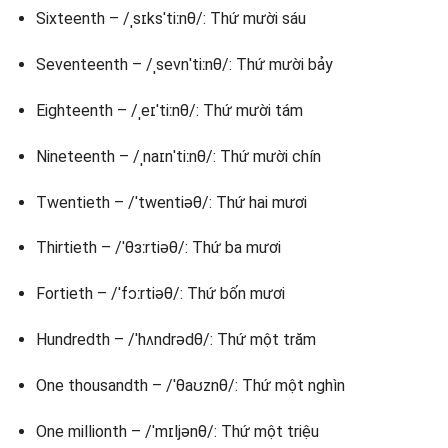
Sixteenth – /ˌsɪksˈtiːnθ/: Thứ mười sáu
Seventeenth – /ˌsevnˈtiːnθ/: Thứ mười bảy
Eighteenth – /ˌeɪˈtiːnθ/: Thứ mười tám
Nineteenth – /ˌnaɪnˈtiːnθ/: Thứ mười chín
Twentieth – /ˈtwentiəθ/: Thứ hai mươi
Thirtieth – /ˈθɜːrtiəθ/: Thứ ba mươi
Fortieth – /ˈfɔːrtiəθ/: Thứ bốn mươi
Hundredth – /ˈhʌndrədθ/: Thứ một trăm
One thousandth – /ˈθaʊznθ/: Thứ một nghìn
One millionth – /ˈmɪljənθ/: Thứ một triệu