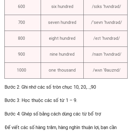
600
six hundred
/sɪks ˈhʌndrəd/
700
seven hundred
/ˈsevn ˈhʌndrəd/
800
eight hundred
/eɪt ˈhʌndrəd/
900
nine hundred
/naɪn ˈhʌndrəd/
1000
one thousand
/wʌn ˈθaʊznd/
Bước 2: Ghi nhớ các số tròn chục 10, 20,…,90
Bước 3: Học thuộc các số từ 1 – 9.
Bước 4: Ghép số bằng cách dùng các từ bổ trợ
Để viết các số hàng trăm, hàng nghìn thuận lợi, bạn cần