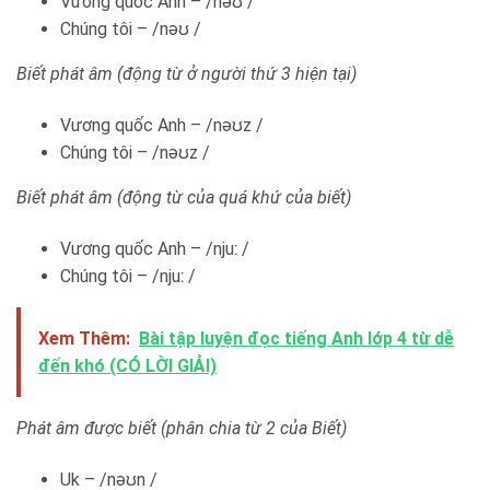
Vương quốc Anh – /nəʊ /
Chúng tôi – /nəʊ /
Biết phát âm (động từ ở người thứ 3 hiện tại)
Vương quốc Anh – /nəʊz /
Chúng tôi – /nəʊz /
Biết phát âm (động từ của quá khứ của biết)
Vương quốc Anh – /njuː /
Chúng tôi – /njuː /
Xem Thêm:
Bài tập luyện đọc tiếng Anh lớp 4 từ dễ
đến khó (CÓ LỜI GIẢI)
Phát âm được biết (phân chia từ 2 của Biết)
Uk – /nəʊn /