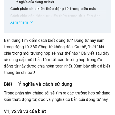
Ý nghĩa của động từ biết
Cách phân chia kiến ​​thức động từ trong biểu mẫu
Cách chia các động từ kiến ​​thức trong th, tiếng Anh
Xem thêm
Cách chia các động từ kiến ​​thức trong một cấu trúc
câu đặc biệt
Bạn đang tìm kiếm cách biết động từ? Động từ này nằm
trong động từ 360 động từ không đều. Cụ thể, “biết” khi
chia trong mỗi trường hợp sẽ như thế nào? Bài viết sau đây
sẽ cung cấp một bản tóm tắt các trường hợp trong đó
động từ này được chia hoàn toàn nhất. Xem bây giờ để biết
thông tin chi tiết!
Biết – Ý nghĩa và cách sử dụng
Trong phần này, chúng tôi sẽ tìm ra các trường hợp sử dụng
kiến ​​thức động từ, đọc và ý nghĩa cơ bản của động từ này.
V1, v2 và v3 của biết