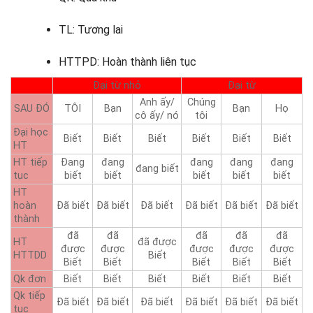
TL: Tương lai
HTTPD: Hoàn thành liên tục
Đại từ nhỏ
Đại từ
Anh ấy/
Chúng
SAU ĐÓ
TÔI
Bạn
Bạn
Họ
cô ấy/ nó
tôi
Đại học
Biết
Biết
Biết
Biết
Biết
Biết
HT
HT tiếp
Đang
đang
đang
đang
đang
đang biết
tục
biết
biết
biết
biết
biết
HT
hoàn
Đã biết
Đã biết
Đã biết
Đã biết
Đã biết
Đã biết
thành
đã
đã
đã
đã
đã
HT
đã được
được
được
được
được
được
HTTDD
Biết
Biết
Biết
Biết
Biết
Biết
Qk đơn
Biết
Biết
Biết
Biết
Biết
Biết
Qk tiếp
Đã biết
Đã biết
Đã biết
Đã biết
Đã biết
Đã biết
tục