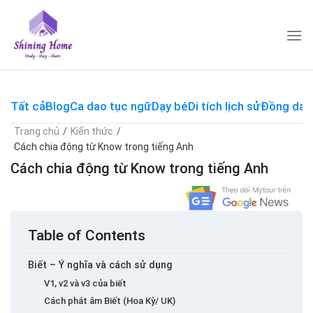
Skip
to
content
Tất cả
Blog
Ca dao tục ngữ
Dạy bé
Di tích lịch sử
Đồng dao
Trang chủ
/
Kiến thức
/
Cách chia động từ Know trong tiếng Anh
Cách chia động từ Know trong tiếng Anh
Table of Contents
Biết – Ý nghĩa và cách sử dụng
V1, v2 và v3 của biết
Cách phát âm Biết (Hoa Kỳ/ UK)