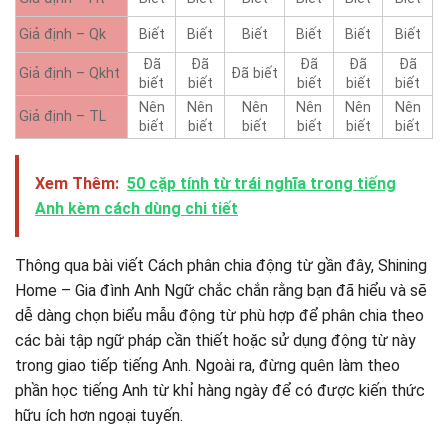
Giả định – Qk
Biết
Biết
Biết
Biết
Biết
Biết
Đã
Đã
Đã
Đã
Đã
Giả định – Qkht
Đã biết
biết
biết
biết
biết
biết
Nên
Nên
Nên
Nên
Nên
Nên
Giả định – TL
biết
biết
biết
biết
biết
biết
Xem Thêm:
50 cặp tính từ trái nghĩa trong tiếng
Anh kèm cách dùng chi tiết
Thông qua bài viết Cách phân chia động từ gần đây, Shining
Home – Gia đình Anh Ngữ chắc chắn rằng bạn đã hiểu và sẽ
dễ dàng chọn biểu mẫu động từ phù hợp để phân chia theo
các bài tập ngữ pháp cần thiết hoặc sử dụng động từ này
trong giao tiếp tiếng Anh. Ngoài ra, đừng quên làm theo
phần học tiếng Anh từ khỉ hàng ngày để có được kiến ​​thức
hữu ích hơn ngoại tuyến.