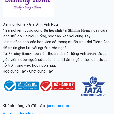
Shining Home - Gia Đình Anh Ngữ
"Trải nghiệm cuộc sống 𝐃𝐮 𝐡𝐨̣𝐜 𝐬𝐢𝐧𝐡 tại 𝐒𝐡𝐢𝐧𝐢𝐧𝐠 𝐇𝐨𝐦𝐞 ngay giữa
lòng thủ đô Hà Nội - Sống, học tập, kết nối cùng Tây.
Là nơi dành cho các học viên có mong muốn trau dồi Tiếng Anh
để tự tin giao lưu với người nước ngoài.
Tại 𝐒𝐡𝐢𝐧𝐢𝐧𝐠 𝐇𝐨𝐦𝐞, học viên thoải mái nói tiếng Anh 𝟮𝟰/𝟮𝟰, được
giáo viên nước ngoài sửa các lỗi phát âm, ngữ pháp, luôn được
hỗ trợ trong việc học ngôn ngữ.
Học cùng Tây - Chơi cùng Tây"
Khách hàng và đối tác:
jaesean.com
Merakicenter.edu.vn