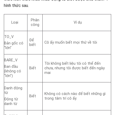
hình thức sau.
Phân
Loại
Ví dụ
công
TO_V
Để
Cô ấy muốn biết mọi thứ về tôi
Bản gốc có
biết
“lớn”
BARE_V
Tôi không biết liệu tôi có thể đến
Ban đầu
Biết
chưa, nhưng tôi được biết đến ngày
(không có
mai
“lớn”)
Danh động
từ
Không có cách nào để biết những gì
Biết
trong tâm trí cô ấy.
Động từ
danh từ