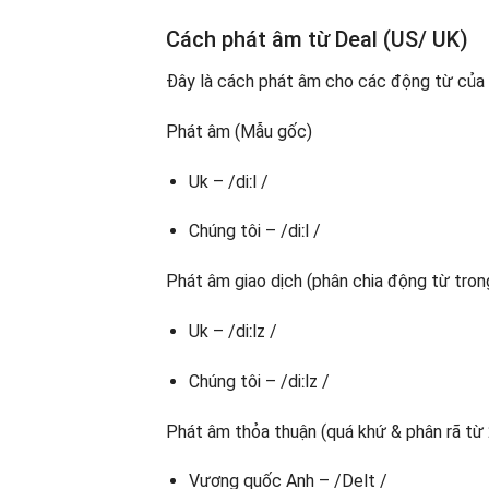
Cách phát âm từ Deal (US/ UK)
Đây là cách phát âm cho các động từ của 
Phát âm (Mẫu gốc)
Uk – /diːl /
Chúng tôi – /diːl /
Phát âm giao dịch (phân chia động từ trong
Uk – /diːlz /
Chúng tôi – /diːlz /
Phát âm thỏa thuận (quá khứ & phân rã từ 
Vương quốc Anh – /Delt /