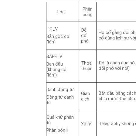
Phân
Loại
công
TO_V
Để
Họ cố gắng đối ph
đối
Bản gốc có
cố gắng lịch sự vớ
phó
“lớn”
BARE_V
Đó là cách của nó,
Thỏa
Ban đầu
đối phó với nó!)
thuận
(không có
“lớn”)
Danh động từ
Bắt đầu bằng cách
Giao
Động từ danh
chia mười thẻ cho 
dịch
từ
Quá khứ phân
từ
Telegraphy không d
Xử lý
Phân bón ii