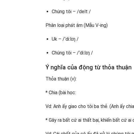
Chúng tôi – /delt /
Phân loại phát âm (Mẫu V-ing)
Uk – /ˈdiːlɪŋ /
Chúng tôi – /ˈdiːlɪŋ /
Ý nghĩa của động từ thỏa thuận
Thỏa thuận (v):
* Chia (bài học:
Vd: Anh ấy giao cho tôi ba thẻ. (Anh ấy chia 
* Gây ra bất cứ ai thất bại, khiến bất cứ a
Vd: Cái chết của cô ấy đã xử lý chúng tôi 