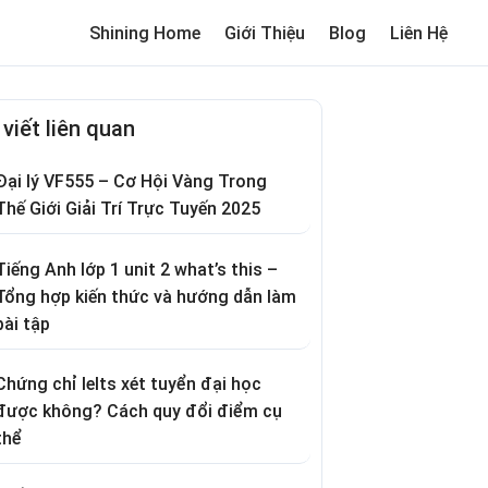
Shining Home
Giới Thiệu
Blog
Liên Hệ
me
Review trường cho bé
Thơ hay
Trò chơi dân gian
Truyện c
 viết liên quan
Đại lý VF555 – Cơ Hội Vàng Trong
Thế Giới Giải Trí Trực Tuyến 2025
Tiếng Anh lớp 1 unit 2 what’s this –
Tổng hợp kiến thức và hướng dẫn làm
bài tập
Chứng chỉ Ielts xét tuyển đại học
được không? Cách quy đổi điểm cụ
thể