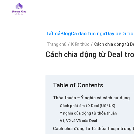
Skip
to
content
Tất cả
Blog
Ca dao tục ngữ
Dạy bé
Di tíc
Trang chủ
/
Kiến thức
/
Cách chia động từ De
Cách chia động từ Deal tr
Table of Contents
Thỏa thuận – Ý nghĩa và cách sử dụng
Cách phát âm từ Deal (US/ UK)
Ý nghĩa của động từ thỏa thuận
V1, V2 và V3 của Deal
Cách chia động từ từ thỏa thuận trong 