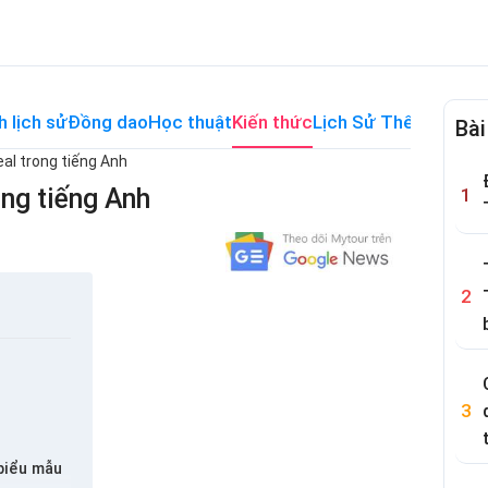
h lịch sử
Đồng dao
Học thuật
Kiến thức
Lịch Sử Thế Giới
Me
Bài
al trong tiếng Anh
ong tiếng Anh
biểu mẫu