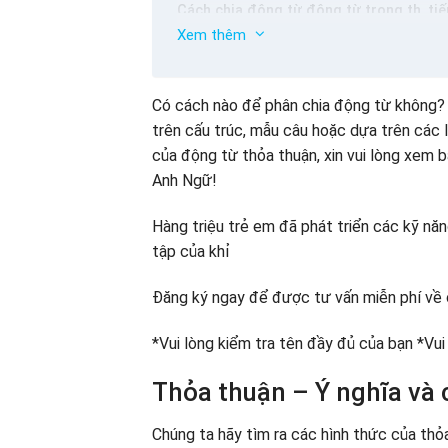
Cách chia động từ động từ trong th, ti
Xem thêm
Cách chia các thiết bị trong cấu trúc câ
Có cách nào để phân chia động từ không?
trên cấu trúc, mẫu câu hoặc dựa trên các l
của động từ thỏa thuận, xin vui lòng xem 
Anh Ngữ!
Hàng triệu trẻ em đã phát triển các kỹ n
tập của khỉ
Đăng ký ngay để được tư vấn miễn phí về 
*Vui lòng kiểm tra tên đầy đủ của bạn *Vui
Thỏa thuận – Ý nghĩa và
Chúng ta hãy tìm ra các hình thức của thỏ