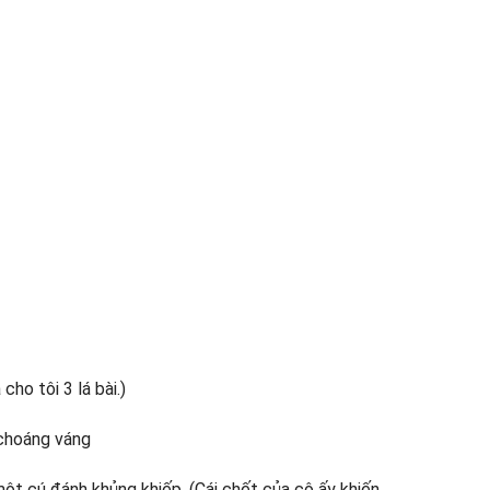
cho tôi 3 lá bài.)
i choáng váng
một cú đánh khủng khiếp. (Cái chết của cô ấy khiến