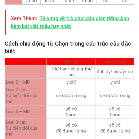
từ bỏ
từ bỏ
từ bỏ
từ bỏ
bỏ
bỏ
Xem Thêm:
Từ vựng về trò chơi dân gian tiếng Anh
kèm bài viết mẫu hay nhất
Cách chia động từ Chọn trong cấu trúc câu đặc
biệt
Đại từ
Đại từ nhỏ
Tôi/ bạn/ chúng tôi/
Anh ấy/ cô ấy/ nó
họ
Loại 2 – MD.
ý chí
ý chí
Loại 2 câu
Sự biến đổi của
sẽ được foring
sẽ được foring
mđ
sẽ có
sẽ có
Loại 3 – MD.
Chọn
Chọn
Loại 3 câu
sẽ có
sẽ có
Sự biến đổi của
đã được từ bỏ
đã được từ bỏ
mđ