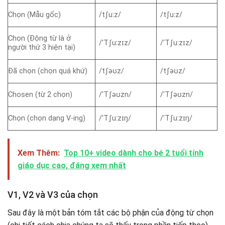
Chọn (Mẫu gốc)
/tʃuːz/
/tʃuːz/
Chọn (Động từ là ở
/ˈTʃuːzɪz/
/ˈTʃuːzɪz/
người thứ 3 hiện tại)
Đã chọn (chọn quá khứ)
/tʃəʊz/
/tʃəʊz/
Chosen (từ 2 chọn)
/ˈTʃəʊzn/
/ˈTʃəʊzn/
Chọn (chọn dạng V-ing)
/ˈTʃuːzɪŋ/
/ˈTʃuːzɪŋ/
Xem Thêm:
Top 10+ video dành cho bé 2 tuổi tính
giáo dục cao, đáng xem nhất
V1, V2 và V3 của chọn
Sau đây là một bản tóm tắt các bộ phận của động từ chọn