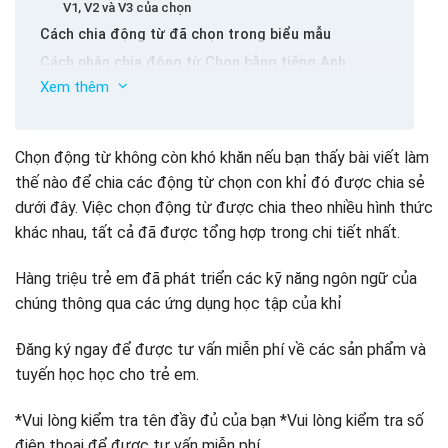
V1, V2 và V3 của chọn
Cách chia động từ đã chọn trong biểu mẫu
Cách phân chia động từ Chọn bằng tiếng Anh
Xem thêm
Cách chia động từ Chọn trong cấu trúc câu đặc biệt
Chọn động từ không còn khó khăn nếu bạn thấy bài viết làm
thế nào để chia các động từ chọn con khỉ đó được chia sẻ
dưới đây. Việc chọn động từ được chia theo nhiều hình thức
khác nhau, tất cả đã được tổng hợp trong chi tiết nhất.
Hàng triệu trẻ em đã phát triển các kỹ năng ngôn ngữ của
chúng thông qua các ứng dụng học tập của khỉ
Đăng ký ngay để được tư vấn miễn phí về các sản phẩm và
tuyến học học cho trẻ em.
*Vui lòng kiểm tra tên đầy đủ của bạn *Vui lòng kiểm tra số
điện thoại để được tư vấn miễn phí