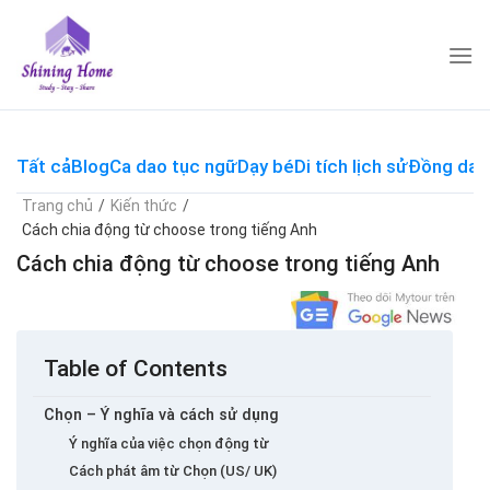
Skip
to
content
Tất cả
Blog
Ca dao tục ngữ
Dạy bé
Di tích lịch sử
Đồng dao
Trang chủ
/
Kiến thức
/
Cách chia động từ choose trong tiếng Anh
Cách chia động từ choose trong tiếng Anh
Table of Contents
Chọn – Ý nghĩa và cách sử dụng
Ý nghĩa của việc chọn động từ
Cách phát âm từ Chọn (US/ UK)