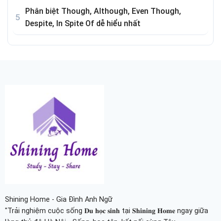
Phân biệt Though, Although, Even Though,
Despite, In Spite Of dễ hiểu nhất
Shining Home - Gia Đình Anh Ngữ
"Trải nghiệm cuộc sống 𝐃𝐮 𝐡𝐨̣𝐜 𝐬𝐢𝐧𝐡 tại 𝐒𝐡𝐢𝐧𝐢𝐧𝐠 𝐇𝐨𝐦𝐞 ngay giữa