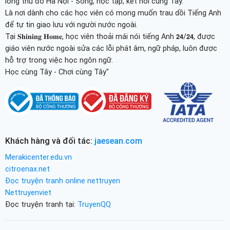
lòng thủ đô Hà Nội - Sống, học tập, kết nối cùng Tây.
Là nơi dành cho các học viên có mong muốn trau dồi Tiếng Anh
để tự tin giao lưu với người nước ngoài.
Tại 𝐒𝐡𝐢𝐧𝐢𝐧𝐠 𝐇𝐨𝐦𝐞, học viên thoải mái nói tiếng Anh 𝟮𝟰/𝟮𝟰, được
giáo viên nước ngoài sửa các lỗi phát âm, ngữ pháp, luôn được
hỗ trợ trong việc học ngôn ngữ.
Học cùng Tây - Chơi cùng Tây"
Khách hàng và đối tác:
jaesean.com
Merakicenter.edu.vn
citroenax.net
Đọc truyện tranh online nettruyen
Nettruyenviet
Đọc truyện tranh tại:
TruyenQQ