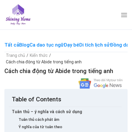
Skip
to
content
Tất cả
Blog
Ca dao tục ngữ
Dạy bé
Di tích lịch sử
Đồng dao
Trang chủ
/
Kiến thức
/
Cách chia động từ Abide trong tiếng anh
Cách chia động từ Abide trong tiếng anh
Table of Contents
Tuân thủ – ý nghĩa và cách sử dụng
Tuân thủ cách phát âm
Ý nghĩa của từ tuân theo