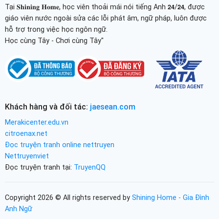
Tại 𝐒𝐡𝐢𝐧𝐢𝐧𝐠 𝐇𝐨𝐦𝐞, học viên thoải mái nói tiếng Anh 𝟮𝟰/𝟮𝟰, được
giáo viên nước ngoài sửa các lỗi phát âm, ngữ pháp, luôn được
hỗ trợ trong việc học ngôn ngữ.
Học cùng Tây - Chơi cùng Tây"
Khách hàng và đối tác:
jaesean.com
Merakicenter.edu.vn
citroenax.net
Đọc truyện tranh online nettruyen
Nettruyenviet
Đọc truyện tranh tại:
TruyenQQ
Copyright 2026 © All rights reserved by
Shining Home - Gia Đình
Anh Ngữ