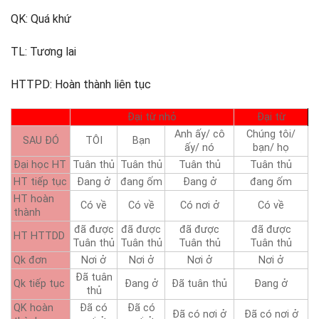
QK: Quá khứ
TL: Tương lai
HTTPD: Hoàn thành liên tục
Đại từ nhỏ
Đại từ
Anh ấy/ cô
Chúng tôi/
SAU ĐÓ
TÔI
Bạn
ấy/ nó
bạn/ họ
Đại học HT
Tuân thủ
Tuân thủ
Tuân thủ
Tuân thủ
HT tiếp tục
Đang ở
đang ốm
Đang ở
đang ốm
HT hoàn
Có về
Có về
Có nơi ở
Có về
thành
đã được
đã được
đã được
đã được
HT HTTDD
Tuân thủ
Tuân thủ
Tuân thủ
Tuân thủ
Qk đơn
Nơi ở
Nơi ở
Nơi ở
Nơi ở
Đã tuân
Qk tiếp tục
Đang ở
Đã tuân thủ
Đang ở
thủ
QK hoàn
Đã có
Đã có
Đã có nơi ở
Đã có nơi ở