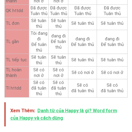
thành
nơi ở
nơi ở
Đã được
Đã được
Đã được
Đã được
QK httdd
Tuân thủ
Tuân thủ
Tuân thủ
Tuân thủ
Sẽ tuân
Sẽ tuân
TL đơn
Sẽ tuân thủ
Sẽ tuân thủ
thủ
thủ
Tôi đang
đang đi
đi
đang đi
đang đi
TL gần
Để tuân
Để tuân
Để tuân thủ
Để tuân thủ
thủ
thủ
Sẽ tuân
Sẽ tuân
TL tiếp tục
Sẽ tuân thủ
Sẽ tuân thủ
thủ
thủ
TL hoàn
Sẽ có
Sẽ có
Sẽ có nơi ở
Sẽ có nơi ở
thành
nơi ở
nơi ở
Sẽ có
Sẽ có
Sẽ có
Sẽ có
Tl httdd
đã tuân
đã tuân
đã tuân thủ
đã tuân thủ
thủ
thủ
Xem Thêm:
Danh từ của Happy là gì? Word form
của Happy và cách dùng