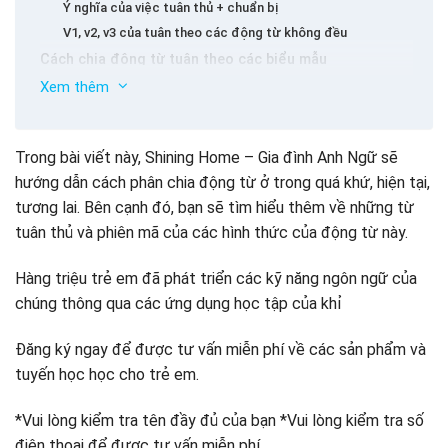
Ý nghĩa của việc tuân thủ + chuẩn bị
V1, v2, v3 của tuân theo các động từ không đều
Cách chia động từ tuân theo các biểu mẫu
Xem thêm
Cách chia động từ ở 13, tiếng Anh
Cách phân chia các động từ Abide trong cấu trúc câu
đặc biệt
Trong bài viết này, Shining Home – Gia đình Anh Ngữ sẽ
hướng dẫn cách phân chia động từ ở trong quá khứ, hiện tại,
tương lai. Bên cạnh đó, bạn sẽ tìm hiểu thêm về những từ
tuân thủ và phiên mã của các hình thức của động từ này.
Hàng triệu trẻ em đã phát triển các kỹ năng ngôn ngữ của
chúng thông qua các ứng dụng học tập của khỉ
Đăng ký ngay để được tư vấn miễn phí về các sản phẩm và
tuyến học học cho trẻ em.
*Vui lòng kiểm tra tên đầy đủ của bạn *Vui lòng kiểm tra số
điện thoại để được tư vấn miễn phí