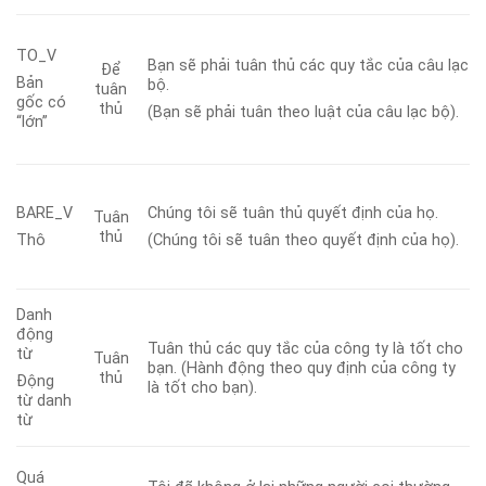
TO_V
Bạn sẽ phải tuân thủ các quy tắc của câu lạc
Để
Bản
bộ.
tuân
gốc có
thủ
(Bạn sẽ phải tuân theo luật của câu lạc bộ).
“lớn”
BARE_V
Chúng tôi sẽ tuân thủ quyết định của họ.
Tuân
thủ
Thô
(Chúng tôi sẽ tuân theo quyết định của họ).
Danh
động
Tuân thủ các quy tắc của công ty là tốt cho
từ
Tuân
bạn. (Hành động theo quy định của công ty
thủ
Động
là tốt cho bạn).
từ danh
từ
Quá