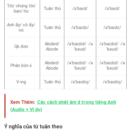
Tôi/ chúng tôi/
Tuân thủ
/əˈbaɪd/
/əˈbaɪd/
bạn/ họ
Anh ấy/ cô ấy/
Tuân thủ
/əˈbaɪdz/
/əˈbaɪdz/
nó
Abided/
/əˈbaɪdɪd/ -/ə
/əˈbaɪdɪd/ -/ə
Qk đơn
Abode
ˈbəʊd/
ˈbəʊd/
Abided/
/əˈbaɪdɪd/ -/ə
/əˈbaɪdɪd/ -/ə
Phân bón ii
Abode
ˈbəʊd/
ˈbəʊd/
V-ing
Tuân thủ
/əˈbaɪdɪŋ/
/əˈbaɪdɪŋ/
Xem Thêm:
Các cách phát âm d trong tiếng Anh
(Audio + Ví dụ)
Ý nghĩa của từ tuân theo