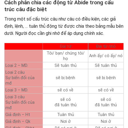
Cách phân chia các động từ Abide trong cấu
trúc câu đặc biệt
Trong một số cấu trúc câu như câu có điều kiện, các giả
định, lệnh, … tuân thủ động từ được chia theo bảng mẫu bên
dưới. Người đọc cần ghi nhớ để áp dụng chính xác.
Đại từ
Đại từ nhỏ
Tôi/ bạn/ chúng tôi/
Anh ấy/ cô ấy/ nó
họ
Loại 2 – MD.
Sẽ tuân thủ
Sẽ tuân thủ
Loại 2 câu
Sự biến đổi của
sẽ bị bệnh
sẽ bị bệnh
mđ
Loại 3 – MD.
sẽ có về
sẽ có về
Loại 3 câu
sẽ có
sẽ có
Sự biến đổi của
đã tuân thủ
đã tuân thủ
mđ
Giả định – Ht
Tuân thủ
Tuân thủ
Giả định – Qk
Nơi ở
Nơi ở