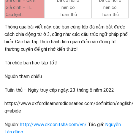
Giả định – Qkht
Đã có nơi ở
Đã có nơi ở
Giả định – TL
nên có
nên có
Câu lệnh
Tuân thủ
Tuân thủ
Thông qua bài viết này, các bạn cùng lớp đã nắm bắt được
cách chia động từ ở 3, cũng như các cấu trúc ngữ pháp phổ
biến. Các bài tập thực hành liên quan đến các động từ
thường xuyên để ghi nhớ kiến ​​thức!
Tôi chúc bạn học tập tốt!
Nguồn tham chiếu
Tuân thủ – Ngày truy cập ngày: 23 tháng 6 năm 2022
https://www.oxfordlearnersdicesaries.com/definition/english
q=abide
Nguồn:
http://www.ckconitsha.com/vn/
Tác giả:
Nguyễn
Lân dũng