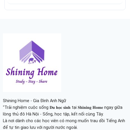
Shining Home - Gia Đình Anh Ngữ
"Trải nghiệm cuộc sống 𝐃𝐮 𝐡𝐨̣𝐜 𝐬𝐢𝐧𝐡 tại 𝐒𝐡𝐢𝐧𝐢𝐧𝐠 𝐇𝐨𝐦𝐞 ngay giữa
lòng thủ đô Hà Nội - Sống, học tập, kết nối cùng Tây.
Là nơi dành cho các học viên có mong muốn trau dồi Tiếng Anh
để tự tin giao lưu với người nước ngoài.