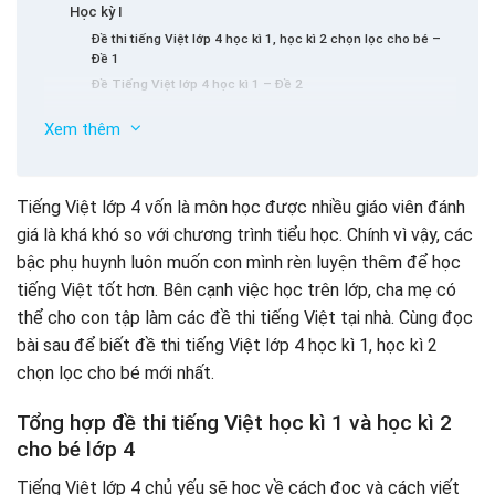
Học kỳ I
Đề thi tiếng Việt lớp 4 học kì 1, học kì 2 chọn lọc cho bé –
Đề 1
Đề Tiếng Việt lớp 4 học kì 1 – Đề 2
Học kỳ II
Xem thêm
Đề thi tiếng Việt lớp 4 học kì 1, học kì 2 chọn lọc cho bé –
Đề 1
Lợi ích khi cho trẻ lớp 4 học tiếng Việt trên VShining
Đề số 2
Home – Gia đình Anh Ngữ
Tiếng Việt lớp 4 vốn là môn học được nhiều giáo viên đánh
giá là khá khó so với chương trình tiểu học. Chính vì vậy, các
Cung cấp kiến thức cho trẻ lớp 4 làm bài thi học kỳ
bậc phụ huynh luôn muốn con mình rèn luyện thêm để học
Giúp trẻ lớp 4 đọc tiếng Việt trôi chảy, rõ ràng và chuẩn
hơn
tiếng Việt tốt hơn. Bên cạnh việc học trên lớp, cha mẹ có
thể cho con tập làm các đề thi tiếng Việt tại nhà. Cùng đọc
bài sau để biết đề thi tiếng Việt lớp 4 học kì 1, học kì 2
chọn lọc cho bé mới nhất.
Tổng hợp đề thi tiếng Việt học kì 1 và học kì 2
cho bé lớp 4
Tiếng Việt lớp 4 chủ yếu sẽ học về cách đọc và cách viết