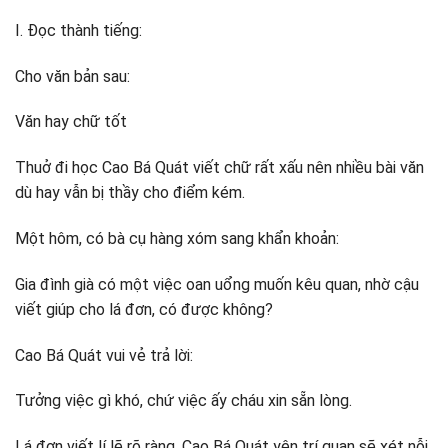
I. Đọc thành tiếng:
Cho văn bản sau:
Văn hay chữ tốt
Thuở đi học Cao Bá Quát viết chữ rất xấu nên nhiều bài văn
dù hay vẫn bị thầy cho điểm kém.
Một hôm, có bà cụ hàng xóm sang khẩn khoản:
Gia đình già có một việc oan uổng muốn kêu quan, nhờ cậu
viết giúp cho lá đơn, có được không?
Cao Bá Quát vui vẻ trả lời:
Tưởng việc gì khó, chứ việc ấy cháu xin sẵn lòng.
Lá đơn viết lí lẽ rõ ràng, Cao Bá Quát yên trí quan sẽ xét nỗi