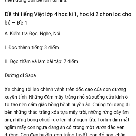
thể hướng dẫn bé làm tại nhà:
Đề thi tiếng Việt lớp 4 học kì 1, học kì 2 chọn lọc cho
bé – Đề 1
A. Kiểm tra Đọc, Nghe, Nói
I. Đọc thành tiếng: 3 điểm.
II. Đọc thầm và làm bài tập: 7 điểm.
Đường đi Sapa
Xe chúng tôi leo chênh vênh trên dốc cao của con đường
xuyên tỉnh. Những đám mây trắng nhỏ sà xuống cửa kính ô
tô tạo nên cảm giác bồng bềnh huyền ảo. Chúng tôi đang đi
bên những thác trắng xóa tựa mây trời, những rừng cây âm
âm, những bông chuối rực lên như ngọn lửa. Tôi lim dim mắt
ngắm mấy con ngựa đang ăn cỏ trong một vườn đào ven
đường. Con đen huyền, con trắng tuyết, con đỏ son, chân