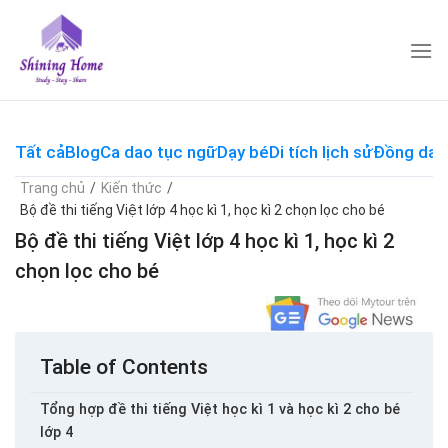
Skip
to
content
Tất cả
Blog
Ca dao tục ngữ
Dạy bé
Di tích lịch sử
Đồng dao
Trang chủ
/
Kiến thức
/
Bộ đề thi tiếng Việt lớp 4 học kì 1, học kì 2 chọn lọc cho bé
Bộ đề thi tiếng Việt lớp 4 học kì 1, học kì 2
chọn lọc cho bé
Table of Contents
Tổng hợp đề thi tiếng Việt học kì 1 và học kì 2 cho bé
lớp 4