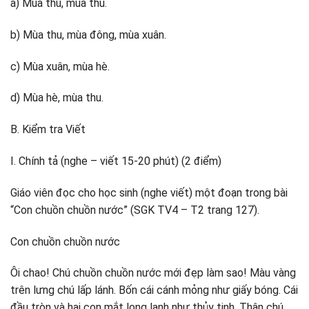
a) Mùa thu, mùa thu.
b) Mùa thu, mùa đông, mùa xuân.
c) Mùa xuân, mùa hè.
d) Mùa hè, mùa thu.
B. Kiểm tra Viết
I. Chính tả (nghe – viết 15-20 phút) (2 điểm)
Giáo viên đọc cho học sinh (nghe viết) một đoạn trong bài
“Con chuồn chuồn nước” (SGK TV4 – T2 trang 127).
Con chuồn chuồn nước
Ôi chao! Chú chuồn chuồn nước mới đẹp làm sao! Màu vàng
trên lưng chú lấp lánh. Bốn cái cánh mỏng như giấy bóng. Cái
đầu tròn và hai con mắt long lanh như thủy tinh. Thân chú