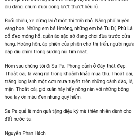
dịu dàng, chùm đuôi cong lướt thướt liễu rủ.
Buổi chiều, xe dừng lại ở một thị trấn nhỏ. Nắng phố huyện
vàng hoe. Những em bé Hmông, những em bé Tu Dí, Phù Lá
cổ đeo móng hổ, quần áo sặc sỡ đang chơi đùa trước cửa
hang. Hoàng hôn, áp phiên của phiên chợ thị trấn, người ngựa
dập dìu chìm trong sương núi tím nhạt.
Hôm sau chúng tôi đi Sa Pa. Phong cảnh ở đây thật đẹp.
Thoắt cái, lá vàng rơi trong khoảnh khắc mùa thu. Thoắt cái,
trắng long lanh một cơn mưa tuyết trên những cành đào, lê,
mận. Thoắt cái, gió xuân hây hẩy nồng nàn với những bông
hoa lay ơn màu đen nhung quý hiếm.
Sa Pa quả là món quà tặng diệu kỳ mà thiên nhiên dành cho
đất nước ta.
Nguyễn Phan Hách