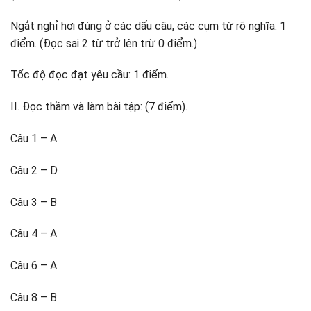
Ngắt nghỉ hơi đúng ở các dấu câu, các cụm từ rõ nghĩa: 1
điểm. (Đọc sai 2 từ trở lên trừ 0 điểm.)
Tốc độ đọc đạt yêu cầu: 1 điểm.
II. Đọc thầm và làm bài tập: (7 điểm).
Câu 1 – A
Câu 2 – D
Câu 3 – B
Câu 4 – A
Câu 6 – A
Câu 8 – B