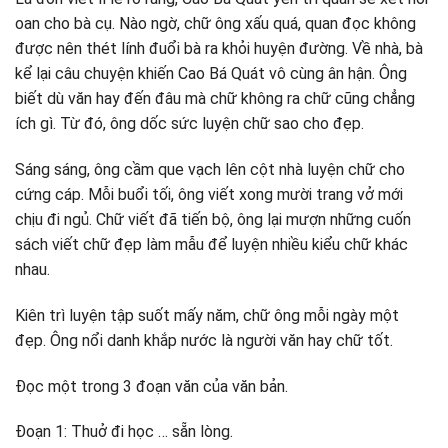
oan cho bà cụ. Nào ngờ, chữ ông xấu quá, quan đọc không
được nên thét lính đuổi bà ra khỏi huyện đường. Về nhà, bà
kể lại câu chuyện khiến Cao Bá Quát vô cùng ân hận. Ông
biết dù văn hay đến đâu mà chữ không ra chữ cũng chẳng
ích gì. Từ đó, ông dốc sức luyện chữ sao cho đẹp.
Sáng sáng, ông cầm que vạch lên cột nhà luyện chữ cho
cứng cáp. Mỗi buổi tối, ông viết xong mười trang vở mới
chịu đi ngủ. Chữ viết đã tiến bộ, ông lại mượn những cuốn
sách viết chữ đẹp làm mẫu để luyện nhiều kiểu chữ khác
nhau.
Kiên trì luyện tập suốt mấy năm, chữ ông mỗi ngày một
đẹp. Ông nổi danh khắp nước là người văn hay chữ tốt.
Đọc một trong 3 đoạn văn của văn bản.
Đoạn 1: Thuở đi học … sẵn lòng.