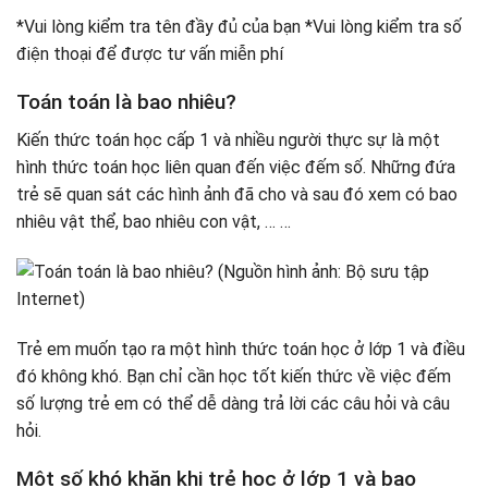
Bài tập 4
*Vui lòng kiểm tra tên đầy đủ của bạn *Vui lòng kiểm tra số
Bài tập 5
điện thoại để được tư vấn miễn phí
Bài tập 6
Bài tập 7
Toán toán là bao nhiêu?
Bài tập 8
Kiến thức toán học cấp 1 và nhiều người thực sự là một
Bài tập 9
hình thức toán học liên quan đến việc đếm số. Những đứa
Bài tập 10
trẻ sẽ quan sát các hình ảnh đã cho và sau đó xem có bao
nhiêu vật thể, bao nhiêu con vật, … …
Trẻ em muốn tạo ra một hình thức toán học ở lớp 1 và điều
đó không khó. Bạn chỉ cần học tốt kiến ​​thức về việc đếm
số lượng trẻ em có thể dễ dàng trả lời các câu hỏi và câu
hỏi.
Một số khó khăn khi trẻ học ở lớp 1 và bao