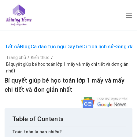
Skip
to
content
Tất cả
Blog
Ca dao tục ngữ
Dạy bé
Di tích lịch sử
Đồng dao
Trang chủ
/
Kiến thức
/
Bí quyết giúp bé học toán lớp 1 mấy và mấy chi tiết và đơn giản
nhất
Bí quyết giúp bé học toán lớp 1 mấy và mấy
chi tiết và đơn giản nhất
Table of Contents
Toán toán là bao nhiêu?