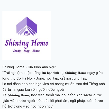
Shining Home - Gia Đình Anh Ngữ
"Trải nghiệm cuộc sống 𝐃𝐮 𝐡𝐨̣𝐜 𝐬𝐢𝐧𝐡 tại 𝐒𝐡𝐢𝐧𝐢𝐧𝐠 𝐇𝐨𝐦𝐞 ngay giữa
lòng thủ đô Hà Nội - Sống, học tập, kết nối cùng Tây.
Là nơi dành cho các học viên có mong muốn trau dồi Tiếng Anh
để tự tin giao lưu với người nước ngoài.
Tại 𝐒𝐡𝐢𝐧𝐢𝐧𝐠 𝐇𝐨𝐦𝐞, học viên thoải mái nói tiếng Anh 𝟮𝟰/𝟮𝟰, được
giáo viên nước ngoài sửa các lỗi phát âm, ngữ pháp, luôn được
hỗ trợ trong việc học ngôn ngữ.