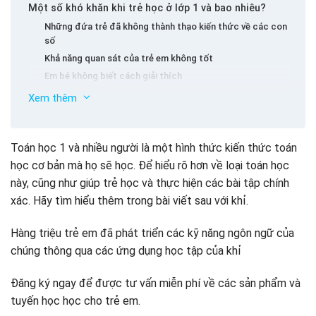
Một số khó khăn khi trẻ học ở lớp 1 và bao nhiêu?
Những đứa trẻ đã không thành thạo kiến ​​thức về các con
số
Khả năng quan sát của trẻ em không tốt
Em bé không biết cách giải thích
Bí quyết để giúp trẻ học toán và cấp 1 một cách hiệu
Xem thêm
quả
Dạy con bạn về việc đếm số trong vòng 10
Toán học 1 và nhiều người là một hình thức kiến ​​thức toán
Luôn để em bé tập luyện sau mỗi bài học
học cơ bản mà họ sẽ học. Để hiểu rõ hơn về loại toán học
Sử dụng các đối tượng quen thuộc như một công cụ để
hỗ trợ trẻ em nghiên cứu
này, cũng như giúp trẻ học và thực hiện các bài tập chính
Hãy để em bé làm bài tập về nhà mỗi ngày
xác. Hãy tìm hiểu thêm trong bài viết sau với khỉ.
Hãy để Shining Home – Gia đình Anh Ngữ Math đi cùng
con bạn
Hàng triệu trẻ em đã phát triển các kỹ năng ngôn ngữ của
Một số bài tập toán học 1 và một vài bài tập toán cho
chúng thông qua các ứng dụng học tập của khỉ
trẻ
Bài tập 1
Đăng ký ngay để được tư vấn miễn phí về các sản phẩm và
Bài tập 2
tuyến học học cho trẻ em.
Bài tập 3