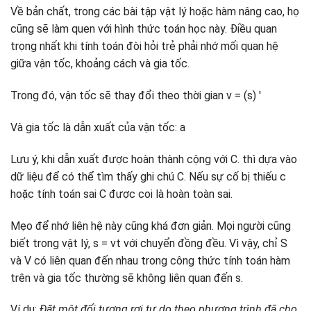
Về bản chất, trong các bài tập vật lý hoặc hàm nâng cao, họ
cũng sẽ làm quen với hình thức toán học này. Điều quan
trọng nhất khi tính toán đòi hỏi trẻ phải nhớ mối quan hệ
giữa vận tốc, khoảng cách và gia tốc.
Trong đó, vận tốc sẽ thay đổi theo thời gian v = (s) '
Và gia tốc là dẫn xuất của vận tốc: a
Lưu ý, khi dẫn xuất được hoàn thành cộng với C. thì dựa vào
dữ liệu để có thể tìm thấy ghi chú C. Nếu sự cố bị thiếu c
hoặc tính toán sai C được coi là hoàn toàn sai.
Mẹo để nhớ liên hệ này cũng khá đơn giản. Mọi người cũng
biết trong vật lý, s = vt với chuyển đồng đều. Vì vậy, chỉ S
và V có liên quan đến nhau trong công thức tính toán hàm
trên và gia tốc thường sẽ không liên quan đến s.
Ví dụ:
Đặt một đối tượng rơi tự do theo phương trình đã cho