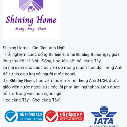
Shining Home - Gia Đình Anh Ngữ
"Trải nghiệm cuộc sống 𝐃𝐮 𝐡𝐨̣𝐜 𝐬𝐢𝐧𝐡 tại 𝐒𝐡𝐢𝐧𝐢𝐧𝐠 𝐇𝐨𝐦𝐞 ngay giữa
lòng thủ đô Hà Nội - Sống, học tập, kết nối cùng Tây.
Là nơi dành cho các học viên có mong muốn trau dồi Tiếng Anh
để tự tin giao lưu với người nước ngoài.
Tại 𝐒𝐡𝐢𝐧𝐢𝐧𝐠 𝐇𝐨𝐦𝐞, học viên thoải mái nói tiếng Anh 𝟮𝟰/𝟮𝟰, được
giáo viên nước ngoài sửa các lỗi phát âm, ngữ pháp, luôn được
hỗ trợ trong việc học ngôn ngữ.
Học cùng Tây - Chơi cùng Tây"