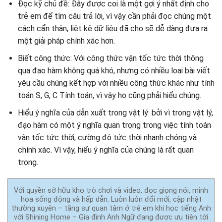
Đọc kỹ chủ đề: Đây được coi là một gợi ý nhất định cho
trẻ em để tìm câu trả lời, vì vậy cần phải đọc chúng một
cách cẩn thận, liệt kê dữ liệu đã cho sẽ dễ dàng đưa ra
một giải pháp chính xác hơn.
Biết công thức: Với công thức vận tốc tức thời thông
qua đạo hàm không quá khó, nhưng có nhiều loại bài viết
yêu cầu chúng kết hợp với nhiều công thức khác như tính
toán S, G, C Tính toán, vì vậy họ cũng phải hiểu chúng.
Hiểu ý nghĩa của dẫn xuất trong vật lý: bởi vì trong vật lý,
đạo hàm có một ý nghĩa quan trọng trong việc tính toán
vận tốc tức thời, cường độ tức thời nhanh chóng và
chính xác. Vì vậy, hiểu ý nghĩa của chúng là rất quan
trọng.
Với quyền sở hữu kho trò chơi và video, đọc giọng nói, minh
họa sống động và hấp dẫn. Luôn luôn đổi mới, cập nhật
thường xuyên – tăng sự quan tâm ở trẻ em khi học tiếng Anh
với Shining Home – Gia đình Anh Ngữ đang được ưu tiên tới