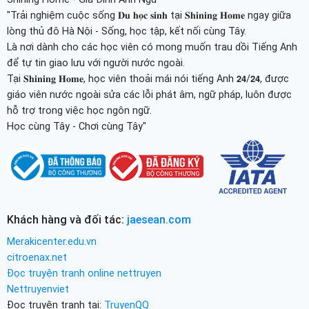
"Trải nghiệm cuộc sống 𝐃𝐮 𝐡𝐨̣𝐜 𝐬𝐢𝐧𝐡 tại 𝐒𝐡𝐢𝐧𝐢𝐧𝐠 𝐇𝐨𝐦𝐞 ngay giữa
lòng thủ đô Hà Nội - Sống, học tập, kết nối cùng Tây.
Là nơi dành cho các học viên có mong muốn trau dồi Tiếng Anh
để tự tin giao lưu với người nước ngoài.
Tại 𝐒𝐡𝐢𝐧𝐢𝐧𝐠 𝐇𝐨𝐦𝐞, học viên thoải mái nói tiếng Anh 𝟮𝟰/𝟮𝟰, được
giáo viên nước ngoài sửa các lỗi phát âm, ngữ pháp, luôn được
hỗ trợ trong việc học ngôn ngữ.
Học cùng Tây - Chơi cùng Tây"
Khách hàng và đối tác:
jaesean.com
Merakicenter.edu.vn
citroenax.net
Đọc truyện tranh online nettruyen
Nettruyenviet
Đọc truyện tranh tại:
TruyenQQ