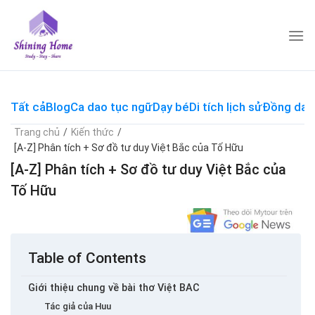
Skip
to
content
Tất cả
Blog
Ca dao tục ngữ
Dạy bé
Di tích lịch sử
Đồng dao
Trang chủ
/
Kiến thức
/
[A-Z] Phân tích + Sơ đồ tư duy Việt Bắc của Tố Hữu
[A-Z] Phân tích + Sơ đồ tư duy Việt Bắc của
Tố Hữu
Table of Contents
Giới thiệu chung về bài thơ Việt BAC
Tác giả của Huu