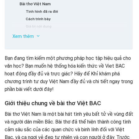
Bài thơ Việt Nam
Tình hình đã ra đời
Cách trình bày
Giá trị nội dung
Giá trị nghệ thuật
Xem thêm
Sơ đồ suy nghĩ phương Bắc Việt Nam (Tác giả: to Huu)
Bản đồ tư duy phương Bắc Việt Nam đầy đủ và chi tiết
Bạn đang tìm kiếm một phương pháp học tập hiệu quả cho
Sơ đồ suy nghĩ phía bắc Việt Nam ngắn gọn
văn học? Bạn muốn hệ thống hóa kiến thức về Viet BAC
Sơ đồ suy nghĩ miền Bắc Việt Nam trong 8 câu đầu tiên
hoạt động đầy đủ và trực giác? Hãy để Khỉ khám phá
Sơ đồ suy nghĩ về bốn bức ảnh Việt Nam Việt Nam
chương trình tư duy Việt Nam đầy đủ và chi tiết ngay trong
Bản đồ suy nghĩ cảm thấy bài thơ Việt Nam
phần bài viết dưới đây!
Phân tích bài thơ Việt Nam hay nhất
Giới thiệu chung về bài thơ Việt BAC
Bài thơ Việt Nam là một bài hát tình yêu bất tử về vùng đất
và người dân miền Bắc. Bài thơ đã thể hiện thành công tình
cảm sâu sắc của các quan chức và binh lính đối với Việt
Bac, và ca ngợi vẻ đẹp tự nhiên và con người ở đây. Trước