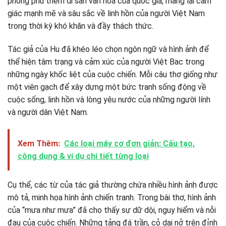
phong phú thêm di sản văn hóa của quốc gia, mang lại cảm
giác mạnh mẽ và sâu sắc về linh hồn của người Việt Nam
trong thời kỳ khó khăn và đầy thách thức.
Tác giả của Hu đã khéo léo chọn ngôn ngữ và hình ảnh để
thể hiện tâm trạng và cảm xúc của người Việt Bac trong
những ngày khốc liệt của cuộc chiến. Mỗi câu thơ giống như
một viên gạch để xây dựng một bức tranh sống động về
cuộc sống, linh hồn và lòng yêu nước của những người lính
và người dân Việt Nam.
Xem Thêm:
Các loại máy cơ đơn giản: Cấu tạo,
công dụng & ví dụ chi tiết từng loại
Cụ thể, các từ của tác giả thường chứa nhiều hình ảnh được
mô tả, minh họa hình ảnh chiến tranh. Trong bài thơ, hình ảnh
của “mưa như mưa” đã cho thấy sự dữ dội, nguy hiểm và nỗi
đau của cuộc chiến. Những tảng đá trần, cỏ dại nở trên đỉnh