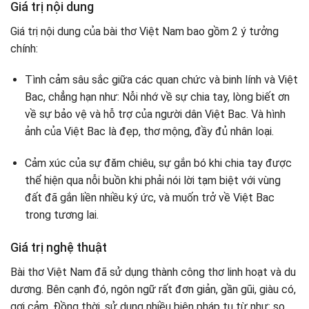
Giá trị nội dung
Giá trị nội dung của bài thơ Việt Nam bao gồm 2 ý tưởng
chính:
Tình cảm sâu sắc giữa các quan chức và binh lính và Việt
Bac, chẳng hạn như: Nỗi nhớ về sự chia tay, lòng biết ơn
về sự bảo vệ và hỗ trợ của người dân Việt Bac. Và hình
ảnh của Việt Bac là đẹp, thơ mộng, đầy đủ nhân loại.
Cảm xúc của sự đăm chiêu, sự gắn bó khi chia tay được
thể hiện qua nỗi buồn khi phải nói lời tạm biệt với vùng
đất đã gắn liền nhiều ký ức, và muốn trở về Việt Bac
trong tương lai.
Giá trị nghệ thuật
Bài thơ Việt Nam đã sử dụng thành công thơ linh hoạt và du
dương. Bên cạnh đó, ngôn ngữ rất đơn giản, gần gũi, giàu có,
gợi cảm. Đồng thời, sử dụng nhiều biện pháp tu từ như: so