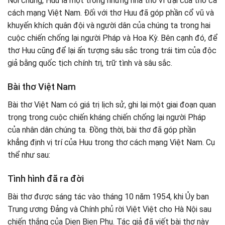
Nói chung, Huu là một trong những nhà thơ vĩ đại của thơ ca
cách mạng Việt Nam. Đối với thơ Huu đã góp phần cổ vũ và
khuyến khích quân đội và người dân của chúng ta trong hai
cuộc chiến chống lại người Pháp và Hoa Kỳ. Bên cạnh đó, để
thơ Huu cũng để lại ấn tượng sâu sắc trong trái tim của độc
giả bằng quốc tịch chính trị, trữ tình và sâu sắc.
Bài thơ Việt Nam
Bài thơ Việt Nam có giá trị lịch sử, ghi lại một giai đoạn quan
trọng trong cuộc chiến kháng chiến chống lại người Pháp
của nhân dân chúng ta. Đồng thời, bài thơ đã góp phần
khẳng định vị trí của Huu trong thơ cách mạng Việt Nam. Cụ
thể như sau:
Tình hình đã ra đời
Bài thơ được sáng tác vào tháng 10 năm 1954, khi Ủy ban
Trung ương Đảng và Chính phủ rời Việt Việt cho Hà Nội sau
chiến thắng của Dien Bien Phu. Tác giả đã viết bài thơ này