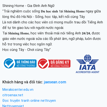
Shining Home - Gia Đình Anh Ngữ
"Trải nghiệm cuộc sống 𝐃𝐮 𝐡𝐨̣𝐜 𝐬𝐢𝐧𝐡 tại 𝐒𝐡𝐢𝐧𝐢𝐧𝐠 𝐇𝐨𝐦𝐞 ngay giữa
lòng thủ đô Hà Nội - Sống, học tập, kết nối cùng Tây.
Là nơi dành cho các học viên có mong muốn trau dồi Tiếng Anh
để tự tin giao lưu với người nước ngoài.
Tại 𝐒𝐡𝐢𝐧𝐢𝐧𝐠 𝐇𝐨𝐦𝐞, học viên thoải mái nói tiếng Anh 𝟮𝟰/𝟮𝟰, được
giáo viên nước ngoài sửa các lỗi phát âm, ngữ pháp, luôn được
hỗ trợ trong việc học ngôn ngữ.
Học cùng Tây - Chơi cùng Tây"
Khách hàng và đối tác:
jaesean.com
Merakicenter.edu.vn
citroenax.net
Đọc truyện tranh online nettruyen
Nettruyenviet