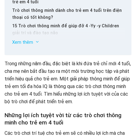
trẻ em 4 tuổi
Trò chơi thông minh dành cho trẻ em 4 tuổi trên điện
thoại có tốt không?
15 Trò chơi thông minh để giúp đỡ 4 -Yy -y Children
giải trí và đào tạo não
Trò chơi tìm thấy cùng một cặp
Xem thêm
Khối tư duy toán học
Vẽ tranh trên giấy
Trong những năm đầu, đặc biệt là khi đứa trẻ chỉ mới 4 tuổi,
Tìm kiếm các đối tượng
cha mẹ nên bắt đầu tạo ra một môi trường học tập và phát
Trò chơi của đất sét
triển hiệu quả cho trẻ em. Một giải pháp thông minh để giúp
Lắp ráp
trẻ em tối đa hóa IQ là thông qua các trò chơi thông minh
Giải câu đố
Thực hành suy nghĩ với 300 trò chơi trí tuệ cho trẻ em
cho trẻ em 4 tuổi. Tìm hiểu những lợi ích tuyệt vời của các
4 tuổi
Bài học về chướng ngại vật
bộ trò chơi để phát triển trẻ em.
Khối lập phương
10 Đồ chơi cho trẻ em 4 tuổi để phát triển trí thông
minh và thể lực
Băng
Những lợi ích tuyệt vời từ các trò chơi thông
Chơi với trò chơi
Một số ghi chú khi chọn đồ chơi thông minh cho trẻ
minh cho trẻ em 4 tuổi
Kể chuyện kể chuyện
em 4 tuổi
Kể một câu chuyện
Các trò chơi trí tuệ cho trẻ em sẽ có nhiều lợi ích mà cha