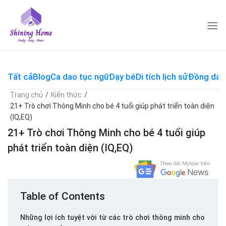
Skip
to
content
Tất cả
Blog
Ca dao tục ngữ
Dạy bé
Di tích lịch sử
Đồng dao
Trang chủ
/
Kiến thức
/
21+ Trò chơi Thông Minh cho bé 4 tuổi giúp phát triển toàn diện
(IQ,EQ)
21+ Trò chơi Thông Minh cho bé 4 tuổi giúp
phát triển toàn diện (IQ,EQ)
Table of Contents
Những lợi ích tuyệt vời từ các trò chơi thông minh cho