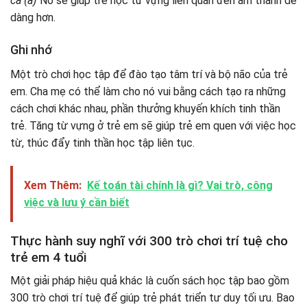
cá (a)
“Nó sẽ giúp trẻ học từ vựng liên quan đến âm thanh dễ
dàng hơn.
Ghi nhớ
Một trò chơi học tập để đào tạo tâm trí và bộ não của trẻ
em. Cha mẹ có thể làm cho nó vui bằng cách tạo ra những
cách chơi khác nhau, phần thưởng khuyến khích tinh thần
trẻ. Tăng từ vựng ở trẻ em sẽ giúp trẻ em quen với việc học
từ, thúc đẩy tinh thần học tập liên tục.
Xem Thêm:
Kế toán tài chính là gì? Vai trò, công
việc và lưu ý cần biết
Thực hành suy nghĩ với 300 trò chơi trí tuệ cho
trẻ em 4 tuổi
Một giải pháp hiệu quả khác là cuốn sách học tập bao gồm
300 trò chơi trí tuệ để giúp trẻ phát triển tư duy tối ưu. Bao