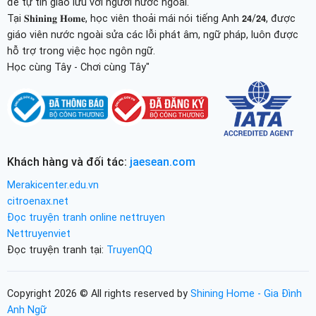
để tự tin giao lưu với người nước ngoài.
Tại 𝐒𝐡𝐢𝐧𝐢𝐧𝐠 𝐇𝐨𝐦𝐞, học viên thoải mái nói tiếng Anh 𝟮𝟰/𝟮𝟰, được
giáo viên nước ngoài sửa các lỗi phát âm, ngữ pháp, luôn được
hỗ trợ trong việc học ngôn ngữ.
Học cùng Tây - Chơi cùng Tây"
Khách hàng và đối tác:
jaesean.com
Merakicenter.edu.vn
citroenax.net
Đọc truyện tranh online nettruyen
Nettruyenviet
Đọc truyện tranh tại:
TruyenQQ
Copyright 2026 © All rights reserved by
Shining Home - Gia Đình
Anh Ngữ