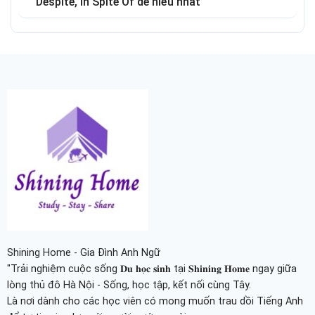
Despite, In Spite Of dễ hiểu nhất
Shining Home - Gia Đình Anh Ngữ
"Trải nghiệm cuộc sống 𝐃𝐮 𝐡𝐨̣𝐜 𝐬𝐢𝐧𝐡 tại 𝐒𝐡𝐢𝐧𝐢𝐧𝐠 𝐇𝐨𝐦𝐞 ngay giữa
lòng thủ đô Hà Nội - Sống, học tập, kết nối cùng Tây.
Là nơi dành cho các học viên có mong muốn trau dồi Tiếng Anh