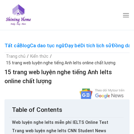
Skip
to
content
Tất cả
Blog
Ca dao tục ngữ
Dạy bé
Di tích lịch sử
Đồng dao
Trang chủ
/
Kiến thức
/
15 trang web luyện nghe tiếng Anh Ielts online chất lượng
15 trang web luyện nghe tiếng Anh Ielts
online chất lượng
Table of Contents
Web luyện nghe Ielts miễn phí IELTS Online Test
Trang web luyện nghe Ielts CNN Student News