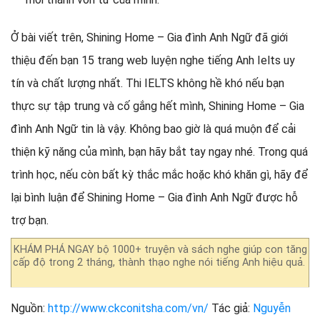
Ở bài viết trên, Shining Home – Gia đình Anh Ngữ đã giới
thiệu đến bạn 15 trang web luyện nghe tiếng Anh Ielts uy
tín và chất lượng nhất. Thi IELTS không hề khó nếu bạn
thực sự tập trung và cố gắng hết mình, Shining Home – Gia
đình Anh Ngữ tin là vậy. Không bao giờ là quá muộn để cải
thiện kỹ năng của mình, bạn hãy bắt tay ngay nhé. Trong quá
trình học, nếu còn bất kỳ thắc mắc hoặc khó khăn gì, hãy để
lại bình luận để Shining Home – Gia đình Anh Ngữ được hỗ
trợ bạn.
KHÁM PHÁ NGAY bộ 1000+ truyện và sách nghe giúp con tăng
cấp độ trong 2 tháng, thành thạo nghe nói tiếng Anh hiệu quả.
Nguồn:
http://www.ckconitsha.com/vn/
Tác giả:
Nguyễn