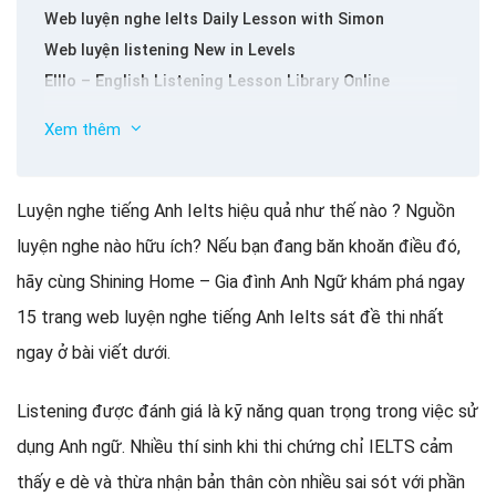
Web luyện nghe Ielts Daily Lesson with Simon
Web luyện listening New in Levels
Elllo – English Listening Lesson Library Online
Trang web luyện listening Eslvideo – Free English
Xem thêm
Lessons
Trang web luyện nghe tiếng Anh Ielts online IELTS
Material
Luyện nghe tiếng Anh Ielts hiệu quả như thế nào ? Nguồn
Randall’s ESL Cyber Listening Lab
luyện nghe nào hữu ích? Nếu bạn đang băn khoăn điều đó,
Trang web luyện listening hiệu quả VoiceTube
hãy cùng Shining Home – Gia đình Anh Ngữ khám phá ngay
Web luyện nghe Ielts Take IELTS – British Council
15 trang web luyện nghe tiếng Anh Ielts sát đề thi nhất
Web luyện listening Ielts – Breaking News English
TED Talk
ngay ở bài viết dưới.
Listen and Write
Listening được đánh giá là kỹ năng quan trọng trong việc sử
VOA Learning English
Luyện nghe tiếng anh ielts hiệu quả với BBC Learning
dụng Anh ngữ. Nhiều thí sinh khi thi chứng chỉ IELTS cảm
English
thấy e dè và thừa nhận bản thân còn nhiều sai sót với phần