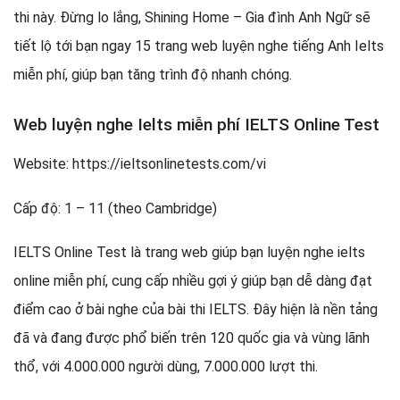
Làm thế nào để cải thiện kỹ năng nghe IELTS hiệu quả
thi này. Đừng lo lắng, Shining Home – Gia đình Anh Ngữ sẽ
nhất
tiết lộ tới bạn ngay 15 trang web luyện nghe tiếng Anh Ielts
miễn phí, giúp bạn tăng trình độ nhanh chóng.
Web luyện nghe Ielts miễn phí IELTS Online Test
Website: https://ieltsonlinetests.com/vi
Cấp độ: 1 – 11 (theo Cambridge)
IELTS Online Test là trang web giúp bạn luyện nghe ielts
online miễn phí, cung cấp nhiều gợi ý giúp bạn dễ dàng đạt
điểm cao ở bài nghe của bài thi IELTS. Đây hiện là nền tảng
đã và đang được phổ biến trên 120 quốc gia và vùng lãnh
thổ, với 4.000.000 người dùng, 7.000.000 lượt thi.