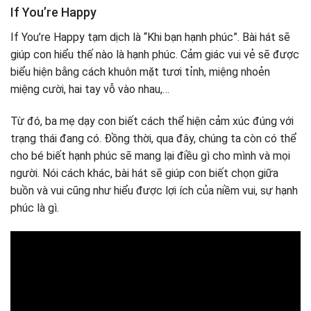
If You’re Happy
If You’re Happy tạm dịch là “Khi bạn hạnh phúc”. Bài hát sẽ
giúp con hiểu thế nào là hạnh phúc. Cảm giác vui vẻ sẽ được
biểu hiện bằng cách khuôn mặt tươi tỉnh, miệng nhoẻn
miệng cười, hai tay vỗ vào nhau,…
Từ đó, ba mẹ dạy con biết cách thể hiện cảm xúc đúng với
trạng thái đang có. Đồng thời, qua đây, chúng ta còn có thể
cho bé biết hạnh phúc sẽ mang lại điều gì cho mình và mọi
người. Nói cách khác, bài hát sẽ giúp con biết chọn giữa
buồn và vui cũng như hiểu được lợi ích của niềm vui, sự hạnh
phúc là gì.