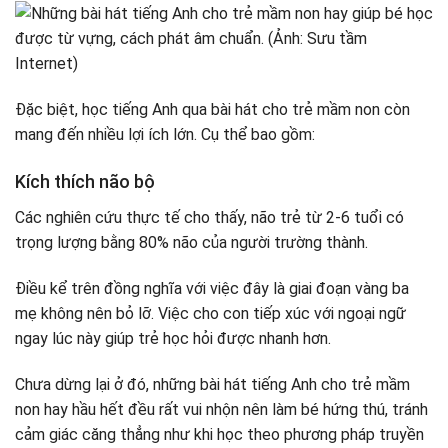
Clean Up Song
Make A Circle
This Is A Happy Face
Here You Are, Thank You
Đặc biệt, học tiếng Anh qua bài hát cho trẻ mầm non còn
ABC song
mang đến nhiều lợi ích lớn. Cụ thể bao gồm:
Rain, Rain, Go Away
Kích thích não bộ
Các nghiên cứu thực tế cho thấy, não trẻ từ 2-6 tuổi có
trọng lượng bằng 80% não của người trường thành.
Điều kể trên đồng nghĩa với việc đây là giai đoạn vàng ba
mẹ không nên bỏ lỡ. Việc cho con tiếp xúc với ngoại ngữ
ngay lúc này giúp trẻ học hỏi được nhanh hơn.
Chưa dừng lại ở đó, những bài hát tiếng Anh cho trẻ mầm
non hay hầu hết đều rất vui nhộn nên làm bé hứng thú, tránh
cảm giác căng thẳng như khi học theo phương pháp truyền