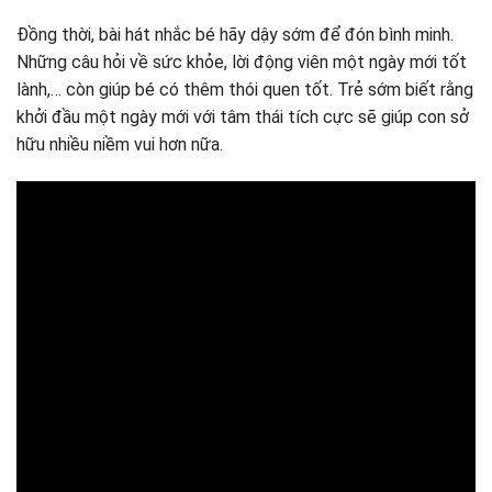
Đồng thời, bài hát nhắc bé hãy dậy sớm để đón bình minh.
Những câu hỏi về sức khỏe, lời động viên một ngày mới tốt
lành,… còn giúp bé có thêm thói quen tốt. Trẻ sớm biết rằng
khởi đầu một ngày mới với tâm thái tích cực sẽ giúp con sở
hữu nhiều niềm vui hơn nữa.