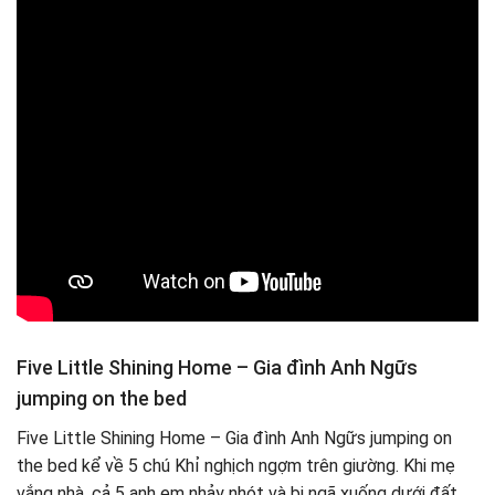
Five Little Shining Home – Gia đình Anh Ngữs
jumping on the bed
Five Little Shining Home – Gia đình Anh Ngữs jumping on
the bed kể về 5 chú Khỉ nghịch ngợm trên giường. Khi mẹ
vắng nhà, cả 5 anh em nhảy nhót và bị ngã xuống dưới đất.