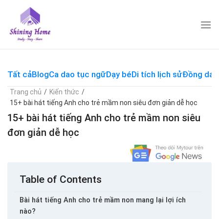
Skip
to
content
Tất cả
Blog
Ca dao tục ngữ
Dạy bé
Di tích lịch sử
Đồng dao
Trang chủ
/
Kiến thức
/
15+ bài hát tiếng Anh cho trẻ mầm non siêu đơn giản dễ học
15+ bài hát tiếng Anh cho trẻ mầm non siêu
đơn giản dễ học
Table of Contents
Bài hát tiếng Anh cho trẻ mầm non mang lại lợi ích
nào?