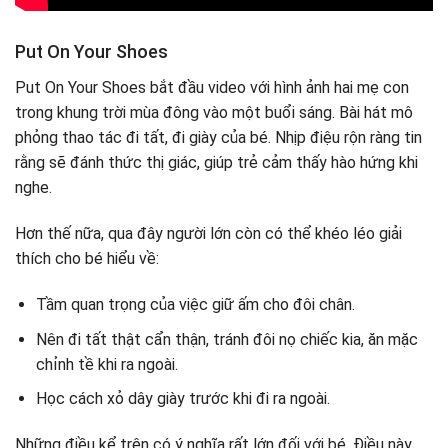
Put On Your Shoes
Put On Your Shoes bắt đầu video với hình ảnh hai mẹ con
trong khung trời mùa đông vào một buổi sáng. Bài hát mô
phỏng thao tác đi tất, đi giày của bé. Nhịp điệu rộn ràng tin
rằng sẽ đánh thức thị giác, giúp trẻ cảm thấy hào hứng khi
nghe.
Hơn thế nữa, qua đây người lớn còn có thể khéo léo giải
thích cho bé hiểu về:
Tầm quan trọng của việc giữ ấm cho đôi chân.
Nên đi tất thật cẩn thận, tránh đôi nọ chiếc kia, ăn mặc
chỉnh tề khi ra ngoài.
Học cách xỏ dây giày trước khi đi ra ngoài.
Những điều kể trên có ý nghĩa rất lớn đối với bé. Điều này