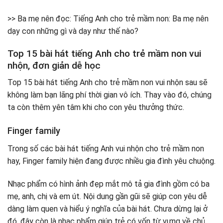
>> Ba mẹ nên đọc: Tiếng Anh cho trẻ mầm non: Ba mẹ nên
dạy con những gì và dạy như thế nào?
Top 15 bài hát tiếng Anh cho trẻ mầm non vui
nhộn, đơn giản dễ học
Top 15 bài hát tiếng Anh cho trẻ mầm non vui nhộn sau sẽ
không làm bạn lãng phí thời gian vô ích. Thay vào đó, chúng
ta còn thêm yên tâm khi cho con yêu thưởng thức.
Finger family
Trong số các bài hát tiếng Anh vui nhộn cho trẻ mầm non
hay, Finger family hiện đang được nhiều gia đình yêu chuộng.
Nhạc phẩm có hình ảnh đẹp mắt mô tả gia đình gồm có ba
mẹ, anh, chị và em út. Nội dung gần gũi sẽ giúp con yêu dễ
dàng làm quen và hiểu ý nghĩa của bài hát. Chưa dừng lại ở
đó, đây còn là nhạc phẩm giúp trẻ có vốn từ vựng về chủ