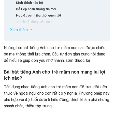
Kích thích não bộ
Dễ tiếp nhận thông tin mới
Học được nhiều thói quen tốt
Tránh nội dung tiêu cực
Học được cách phát âm đúng chuẩn
Xem thêm
Hình thành vốn từ vựng phong phú
Top 15 bài hát tiếng Anh cho trẻ mầm non vui nhộn,
đơn giản dễ học
Những bài hát tiếng Anh cho trẻ mầm non sau được nhiều
ba mẹ thông thái lựa chọn. Câu từ đơn giản cùng nội dung
Finger family
dễ hiểu sẽ giúp con yêu nhớ nhanh, sớm thuộc lời.
Baby shark
Alphabet song
Bài hát tiếng Anh cho trẻ mầm non mang lại lợi
You’re my sunshine
ích nào?
The Gummy Bear
Good Morning Song for Kids
Tận dụng nhạc tiếng Anh cho trẻ mầm non để trau dồi kiến
Five Little Shining Home – Gia đình Anh Ngữs jumping on
thức về ngoại ngữ cho con rất có ý nghĩa. Phương pháp này
the bed
phù hợp với độ tuổi dưới 6 hiếu động, thích khám phá nhưng
If You’re Happy
nhanh chán, thiếu tập trung.
Put On Your Shoes