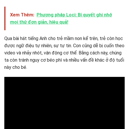
Xem Thêm:
Phương pháp Loci: Bí quyết ghi nhớ
mọi thứ đơn giản, hiệu quả!
Qua bài hát tiếng Anh cho trẻ mầm non kể trên, trẻ còn học
được ngữ điệu tự nhiên, sự tự tin. Con cũng dễ bị cuốn theo
video và nhảy nhót, vận động cơ thể. Bằng cách này, chúng
ta còn tránh nguy cơ béo phì và nhiều vấn đề khác ở độ tuổi
này cho bé.