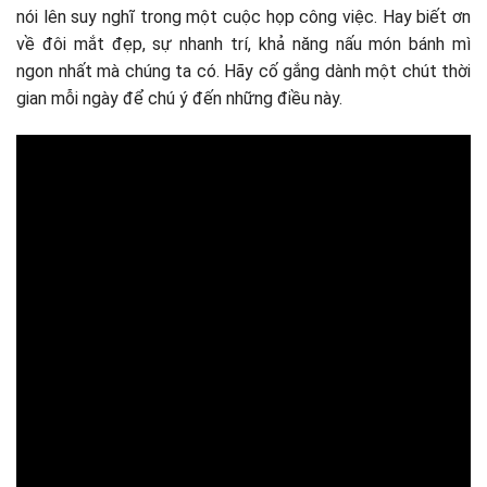
nói lên suy nghĩ trong một cuộc họp công việc. Hay biết ơn
về đôi mắt đẹp, sự nhanh trí, khả năng nấu món bánh mì
ngon nhất mà chúng ta có. Hãy cố gắng dành một chút thời
gian mỗi ngày để chú ý đến những điều này.