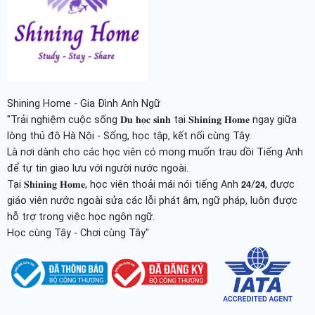
Shining Home - Gia Đình Anh Ngữ
"Trải nghiệm cuộc sống 𝐃𝐮 𝐡𝐨̣𝐜 𝐬𝐢𝐧𝐡 tại 𝐒𝐡𝐢𝐧𝐢𝐧𝐠 𝐇𝐨𝐦𝐞 ngay giữa
lòng thủ đô Hà Nội - Sống, học tập, kết nối cùng Tây.
Là nơi dành cho các học viên có mong muốn trau dồi Tiếng Anh
để tự tin giao lưu với người nước ngoài.
Tại 𝐒𝐡𝐢𝐧𝐢𝐧𝐠 𝐇𝐨𝐦𝐞, học viên thoải mái nói tiếng Anh 𝟮𝟰/𝟮𝟰, được
giáo viên nước ngoài sửa các lỗi phát âm, ngữ pháp, luôn được
hỗ trợ trong việc học ngôn ngữ.
Học cùng Tây - Chơi cùng Tây"