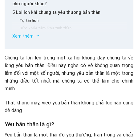
cho người khác?
5 Lợi ích khi chúng ta yêu thương bản thân
Tự tin hơn
Sức khỏe tâm lý và tinh thần
Xem thêm
Tạo động lực
Xây dựng những mối quan hệ lành mạnh
Giảm căng thẳng và tăng khả năng chống lại áp lực
Chúng ta lớn lên trong một xã hội không dạy chúng ta về
12 Cách yêu bản thân hơn mỗi ngày, sống trọn với từng
lòng yêu bản thân. Điều này nghe có vẻ không quan trọng
giây phút
lắm đối với một số người, nhưng yêu bản thân là một trong
Loại bỏ ý tưởng rằng chúng ta phải trở nên hoàn hảo
những điều tốt nhất mà chúng ta có thể làm cho chính
Buông bỏ hối tiếc và lỗi lầm trong quá khứ
mình.
KHÔNG so sánh bản thân với người khác
Từ bỏ nhu cầu được người khác chấp thuận
Thật không may, việc yêu bản thân không phải lúc nào cũng
Làm những điều khiến bản thân hạnh phúc
dễ dàng.
Ôm lấy sự hài lòng
Thiền định
Yêu bản thân là gì?
Chấp nhận con người thật của mình
Yêu bản thân là một thái độ yêu thương, trân trọng và chấp
Hình thành thói quen lành mạnh