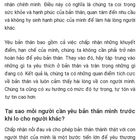
nhận chính mình. Điều này có nghĩa là chúng ta coi trọng
Cho bản thân mình nghỉ ngơi
sức khỏe và hạnh phúc của bản thân, quan tâm đến nhu cầu
Học tập, cập nhật kiến thức liên tục
và không hy sinh hạnh phúc của mình để làm hài lòng người
khác.
Yêu bản thân bao gồm cả việc chấp nhận những khuyết
điểm, hạn chế của mình, chúng ta không cần phải trở nên
hoàn hảo để yêu bản thân. Thay vào đó, hãy tập trung vào
những gì ta yêu thích ở bản thân và trân trọng những gì
đang có. Kết quả là, chúng ta có những quan điểm tích cực
về bản thân và luôn cảm thấy hài lòng về con người mình.
Chúng ta cũng có xu hướng có mức độ tự trọng, tự tôn và
tự tin cao hơn.
Tại sao mỗi người cần yêu bản thân mình trước
khi lo cho người khác?
Chấp nhận nỗi đau và cho phép bản thân thành thật với con
người thật của mình là một bước tiến lớn để yêu thương