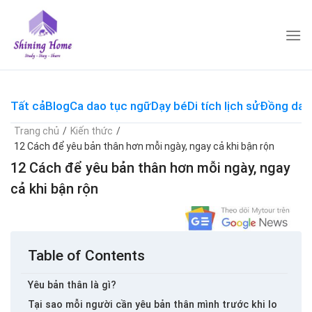
Skip
to
content
Tất cả
Blog
Ca dao tục ngữ
Dạy bé
Di tích lịch sử
Đồng dao
Trang chủ
/
Kiến thức
/
12 Cách để yêu bản thân hơn mỗi ngày, ngay cả khi bận rộn
12 Cách để yêu bản thân hơn mỗi ngày, ngay
cả khi bận rộn
Table of Contents
Yêu bản thân là gì?
Tại sao mỗi người cần yêu bản thân mình trước khi lo