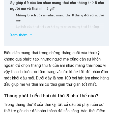
Sự giúp đỡ của âm nhạc mang thai cho tháng thứ 8 cho
người mẹ và thai nhi là gì?
Những lợi ích của âm nhạc mang thai 8 tháng đối với người
mẹ
Lợi ích của thai nhi sau khi nghe nhạc mang thai 8 tháng
Hơn 100 tháng mang thai tốt nhất cho mẹ
Xem thêm
Sản phẩm âm nhạc hàng đầu Tháng 8
Nhạc giao hưởng cho tháng thứ 8 cho thai nhi
Biểu diễn mang thai trong những tháng cuối của thai kỳ
Bài hát tình yêu của Beethoven Vol.2
không quá phức tạp, nhưng người mẹ cũng cần sự khôn
Mang thai của Richard Wagne
ngoan để chọn tháng thứ 8 của âm nhạc mang thai hoặc vì
Âm nhạc của thai kỳ trong tháng thứ 8 cho thai nhi
vậy thai nhi luôn có tâm trạng và sức khỏe tốt để chào đón
Âm nhạc thiền, yoga giúp các bà mẹ và thư giãn của thai
nhi trong tháng thứ 8
một khởi đầu mới. Dưới đây là hơn 100 bài hát âm nhạc hàng
5 ghi chú Khi nghe nhạc mang thai vào tháng thứ 8, mẹ
Âm nhạc thai nhi Phật tử cho thai nhi trong tháng thứ 8
đầu giúp mẹ và thai nhi có thời gian thư giãn tốt nhất.
cần biết
Âm nhạc của thai kỳ trong tháng thứ 8 Trẻ em vui vẻ
Điều chỉnh mức âm thanh vừa phải
Tháng phát triển thai nhi thứ 8 như thế nào?
Môi trường nghe nhạc
Thời gian nghe nhạc
Trong tháng thứ 8 của thai kỳ, tất cả các bộ phận của cơ
Thời gian nghe nhạc
thể trẻ gần như đã hoàn thành để sẵn sàng. Vào thời điểm