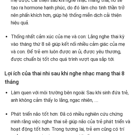
mẹ được cải thiện sau khi nghe nhạc mang thai, nó sẽ
tạo ra hormone hạnh phúc, do đó làm cho tinh thần trở
nên phấn khích hơn, giúp hệ thống miễn dịch cải thiện
hiệu quả.
Thống nhất cảm xúc của mẹ và con: Lắng nghe thai kỳ
vào tháng thứ 8 sẽ giúp kết nối nhiều cảm giác của mẹ
và con. Để trẻ em luôn được an ủi, được yêu thương,
được chuẩn bị tốt cho quá trình vượt qua sắp tới.
Lợi ích của thai nhi sau khi nghe nhạc mang thai 8
tháng
Làm quen với môi trường bên ngoài: Sau khi sinh đứa trẻ,
anh không cảm thấy lo lắng, ngạc nhiên, ….
Phát triển não tốt hơn: Đã có nhiều nghiên cứu chứng
minh rằng việc nghe thai sẽ giúp não của trẻ phát triển và
hoạt động tốt hơn. Trong tương lai, trẻ em cũng có trí