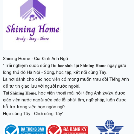
Shining Home - Gia Đình Anh Ngữ
"Trải nghiệm cuộc sống 𝐃𝐮 𝐡𝐨̣𝐜 𝐬𝐢𝐧𝐡 tại 𝐒𝐡𝐢𝐧𝐢𝐧𝐠 𝐇𝐨𝐦𝐞 ngay giữa
lòng thủ đô Hà Nội - Sống, học tập, kết nối cùng Tây.
Là nơi dành cho các học viên có mong muốn trau dồi Tiếng Anh
để tự tin giao lưu với người nước ngoài.
Tại 𝐒𝐡𝐢𝐧𝐢𝐧𝐠 𝐇𝐨𝐦𝐞, học viên thoải mái nói tiếng Anh 𝟮𝟰/𝟮𝟰, được
giáo viên nước ngoài sửa các lỗi phát âm, ngữ pháp, luôn được
hỗ trợ trong việc học ngôn ngữ.
Học cùng Tây - Chơi cùng Tây"