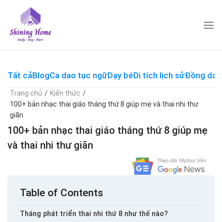
Skip
to
content
Tất cả
Blog
Ca dao tục ngữ
Dạy bé
Di tích lịch sử
Đồng dao
Trang chủ
/
Kiến thức
/
100+ bản nhạc thai giáo tháng thứ 8 giúp mẹ và thai nhi thư
giãn
100+ bản nhạc thai giáo tháng thứ 8 giúp mẹ
và thai nhi thư giãn
Table of Contents
Tháng phát triển thai nhi thứ 8 như thế nào?