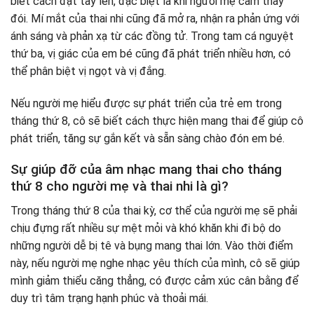
biết cách đặt tay lên, đặc biệt là khi người mẹ cảm thấy
đói. Mí mắt của thai nhi cũng đã mở ra, nhận ra phản ứng với
ánh sáng và phản xạ từ các đồng tử. Trong tam cá nguyệt
thứ ba, vị giác của em bé cũng đã phát triển nhiều hơn, có
thể phân biệt vị ngọt và vị đắng.
Nếu người mẹ hiểu được sự phát triển của trẻ em trong
tháng thứ 8, cô sẽ biết cách thực hiện mang thai để giúp cô
phát triển, tăng sự gắn kết và sẵn sàng chào đón em bé.
Sự giúp đỡ của âm nhạc mang thai cho tháng
thứ 8 cho người mẹ và thai nhi là gì?
Trong tháng thứ 8 của thai kỳ, cơ thể của người mẹ sẽ phải
chịu đựng rất nhiều sự mệt mỏi và khó khăn khi đi bộ do
những người dễ bị tê và bụng mang thai lớn. Vào thời điểm
này, nếu người mẹ nghe nhạc yêu thích của mình, cô sẽ giúp
mình giảm thiểu căng thẳng, có được cảm xúc cân bằng để
duy trì tâm trạng hạnh phúc và thoải mái.