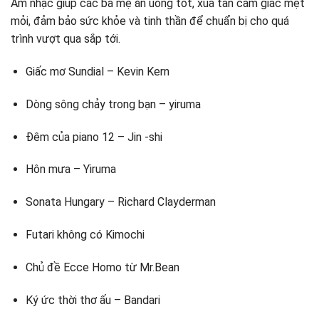
Âm nhạc giúp các bà mẹ ăn uống tốt, xua tan cảm giác mệt
mỏi, đảm bảo sức khỏe và tinh thần để chuẩn bị cho quá
trình vượt qua sắp tới.
Giấc mơ Sundial – Kevin Kern
Dòng sông chảy trong bạn – yiruma
Đêm của piano 12 – Jin -shi
Hôn mưa – Yiruma
Sonata Hungary – Richard Clayderman
Futari không có Kimochi
Chủ đề Ecce Homo từ Mr.Bean
Ký ức thời thơ ấu – Bandari