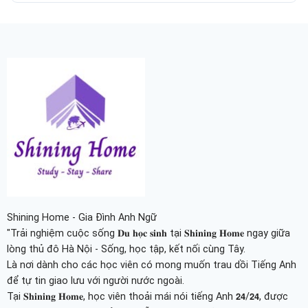
Shining Home - Gia Đình Anh Ngữ
"Trải nghiệm cuộc sống 𝐃𝐮 𝐡𝐨̣𝐜 𝐬𝐢𝐧𝐡 tại 𝐒𝐡𝐢𝐧𝐢𝐧𝐠 𝐇𝐨𝐦𝐞 ngay giữa
lòng thủ đô Hà Nội - Sống, học tập, kết nối cùng Tây.
Là nơi dành cho các học viên có mong muốn trau dồi Tiếng Anh
để tự tin giao lưu với người nước ngoài.
Tại 𝐒𝐡𝐢𝐧𝐢𝐧𝐠 𝐇𝐨𝐦𝐞, học viên thoải mái nói tiếng Anh 𝟮𝟰/𝟮𝟰, được