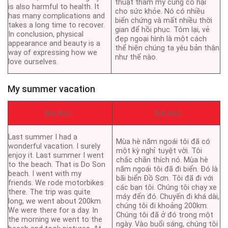
thuật thẩm mỹ cũng có hại
is also harmful to health. It
cho sức khỏe. Nó có nhiều
has many complications and
biến chứng và mất nhiều thời
takes a long time to recover.
gian để hồi phục. Tóm lại, vẻ
In conclusion, physical
đẹp ngoại hình là một cách
appearance and beauty is a
thể hiện chúng ta yêu bản thân
way of expressing how we
như thế nào.
love ourselves.
My summer vacation
Bài đọc
Bài dịch
Last summer I had a
Mùa hè năm ngoái tôi đã có
wonderful vacation. I surely
một kỳ nghỉ tuyệt vời. Tôi
enjoy it. Last summer I went
chắc chắn thích nó. Mùa hè
to the beach. That is Do Son
năm ngoái tôi đã đi biển. Đó là
beach. I went with my
bãi biển Đồ Sơn. Tôi đã đi với
friends. We rode motorbikes
các bạn tôi. Chúng tôi chạy xe
there. The trip was quite
máy đến đó. Chuyến đi khá dài,
long, we went about 200km.
chúng tôi đi khoảng 200km.
We were there for a day. In
Chúng tôi đã ở đó trong một
the morning we went to the
ngày. Vào buổi sáng, chúng tôi