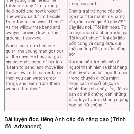
The young man heard the
trong vài phút.
fallen oak say: “I’m strong,
rigid, solid and now broken.”
Chàng trai trẻ nghe cây sồi
The willow said, “I’m flexible.
ngã nói: “Tôi mạnh mẽ, cứng
I’m a toy to the wind. I bend.”
rắn, rắn rỏi và giờ đã gãy đổ.”
As the willow tree bend and
Cây liễu nói, “Tôi linh hoạt. Tôi
swayed, bowing low to the
là một món đồ chơi trước gió.
ground, it survived.
Tôi khuất phục ”. Khi cây liễu
uốn cong và đung đưa, cúi
When the storm became
thấp xuống đất, nó vẫn sống
quiet, the young man got out
sót.
of the cave. He has just got
his second lesson of his trip:
Khi cơn bão trở nên yếu đi,
“Learn to bend, and move like
người thanh niên ra khỏi hang.
the willow in the current; for
Anh ấy vừa có bài học thứ hai
then you can watch great
trong chuyến đi của mình:
things and learn from them
“Học cách khuất phục, và
without breaking.”
hành động như cây liễu; để rồi
bạn có thể chứng kiến những
điều tuyệt vời và không ngừng
học hỏi từ chúng. “
Bài luyện đọc tiếng Anh cấp độ nâng cao (Trình
độ: Advanced)