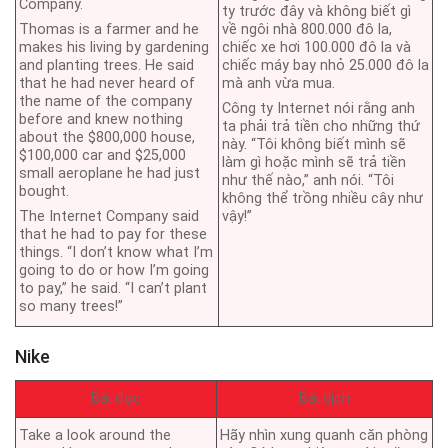
Company.
ty trước đây và không biết gì
Thomas is a farmer and he
về ngôi nhà 800.000 đô la,
makes his living by gardening
chiếc xe hơi 100.000 đô la và
and planting trees. He said
chiếc máy bay nhỏ 25.000 đô la
that he had never heard of
mà anh vừa mua.
the name of the company
Công ty Internet nói rằng anh
before and knew nothing
ta phải trả tiền cho những thứ
about the $800,000 house,
này. “Tôi không biết mình sẽ
$100,000 car and $25,000
làm gì hoặc mình sẽ trả tiền
small aeroplane he had just
như thế nào,” anh nói. “Tôi
bought.
không thể trồng nhiều cây như
The Internet Company said
vậy!”
that he had to pay for these
things. “I don’t know what I’m
going to do or how I’m going
to pay,” he said. “I can’t plant
so many trees!”
Nike
Bài đọc
Bài dịch
Take a look around the
Hãy nhìn xung quanh căn phòng