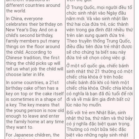
different countries around
Ở Trung Quốc, mọi người đều tổ
the world.
chức sinh nhật vào Ngày đầu
In China, everyone
năm mới. Và vào sinh nhật lần
celebrates their birthday on
thứ hai của đứa trẻ, các thành
New Year’s Day. And on a
viên trong gia đình đặt nhiều thứ
child’s second birthday,
trên sàn xung quanh đứa trẻ.
family members put many
Theo truyền thống Trung Quốc,
things on the floor around
điều đầu tiên đứa trẻ nhặt được
the child. According to
sẽ cho chúng ta biết sau này
Chinese tradition, the first
đứa trẻ sẽ chọn công việc gì.
thing the child picks up will
Ở một số quốc gia, chiếc bánh
tell us what job the child will
sinh nhật thứ 21 thường có một
choose later in life.
chiếc chìa khóa ở trên hoặc
In some countries, a 21st
chiếc bánh đôi khi có hình một
birthday cake often has a
chiếc chìa khóa. Chiếc chìa khóa
key on top or the cake itself
có nghĩa là bạn đã đủ tuổi để rời
is sometimes in a shape of
đi và về mái ấm gia đình bất cứ
a key. The key means that
lúc nào họ muốn.
the young person is now old
Đối với trẻ em Nhật Bản, sinh
enough to leave and enter
nhật thứ ba, thứ năm và thứ bảy
the family home at any time
có ý nghĩa đặc biệt quan trọng.
they want to.
Thường có một bữa tiệc đặc
For Japanese children, the
biệt vào những ngày sinh nhật