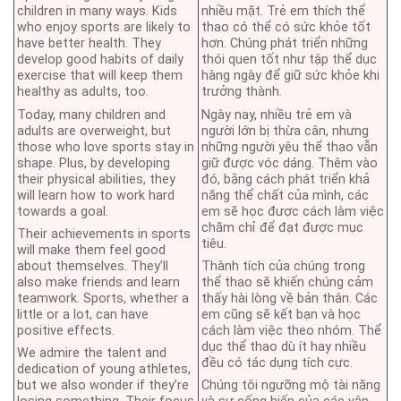
children in many ways. Kids
nhiều mặt. Trẻ em thích thể
who enjoy sports are likely to
thao có thể có sức khỏe tốt
have better health. They
hơn. Chúng phát triển những
develop good habits of daily
thói quen tốt như tập thể dục
exercise that will keep them
hàng ngày để giữ sức khỏe khi
healthy as adults, too.
trưởng thành.
Today, many children and
Ngày nay, nhiều trẻ em và
adults are overweight, but
người lớn bị thừa cân, nhưng
those who love sports stay in
những người yêu thể thao vẫn
shape. Plus, by developing
giữ được vóc dáng. Thêm vào
their physical abilities, they
đó, bằng cách phát triển khả
will learn how to work hard
năng thể chất của mình, các
towards a goal.
em sẽ học được cách làm việc
chăm chỉ để đạt được mục
Their achievements in sports
tiêu.
will make them feel good
about themselves. They’ll
Thành tích của chúng trong
also make friends and learn
thể thao sẽ khiến chúng cảm
teamwork. Sports, whether a
thấy hài lòng về bản thân. Các
little or a lot, can have
em cũng sẽ kết bạn và học
positive effects.
cách làm việc theo nhóm. Thể
dục thể thao dù ít hay nhiều
We admire the talent and
đều có tác dụng tích cực.
dedication of young athletes,
but we also wonder if they’re
Chúng tôi ngưỡng mộ tài năng