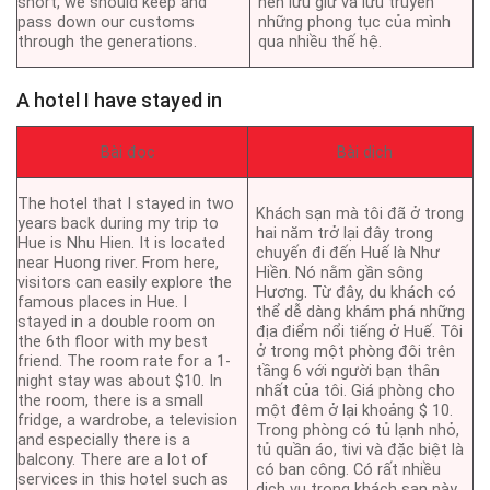
short, we should keep and
nên lưu giữ và lưu truyền
pass down our customs
những phong tục của mình
through the generations.
qua nhiều thế hệ.
A hotel I have stayed in
Bài đọc
Bài dịch
The hotel that I stayed in two
Khách sạn mà tôi đã ở trong
years back during my trip to
hai năm trở lại đây trong
Hue is Nhu Hien. It is located
chuyến đi đến Huế là Như
near Huong river. From here,
Hiền. Nó nằm gần sông
visitors can easily explore the
Hương. Từ đây, du khách có
famous places in Hue. I
thể dễ dàng khám phá những
stayed in a double room on
địa điểm nổi tiếng ở Huế. Tôi
the 6th floor with my best
ở trong một phòng đôi trên
friend. The room rate for a 1-
tầng 6 với người bạn thân
night stay was about $10. In
nhất của tôi. Giá phòng cho
the room, there is a small
một đêm ở lại khoảng $ 10.
fridge, a wardrobe, a television
Trong phòng có tủ lạnh nhỏ,
and especially there is a
tủ quần áo, tivi và đặc biệt là
balcony. There are a lot of
có ban công. Có rất nhiều
services in this hotel such as
dịch vụ trong khách sạn này