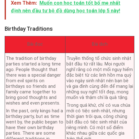
Xem Thêm:
Muốn con học toán tốt bố mẹ nhất
định nên đầu tư bộ đồ dùng học toán lớp 5 này!
Birthday Traditions
Bài đọc
Bài dịch
The tradition of birthday
Truyền thống tổ chức sinh nhật
parties started a long time
bắt đầu từ rất lâu. Mọi người
ago. People thought that
nghĩ rằng có một mối nguy hiểm
there was a special danger
đặc biệt từ các linh hồn ma quỷ
from evil spirits on
vào ngày sinh nhật nên bạn bè
birthdays so friends and
và gia đình cùng đến để mang lại
family came together to
những suy nghĩ tốt đẹp, mong
bring good thoughts and
muốn và thậm chí là quà tặng.
wishes and even presents.
Trong quá khứ, chỉ có vua chúa
In the past, only kings had a
mới có tiệc sinh nhật, nhưng
birthday party, but as time
thời gian trôi qua, công chúng
went by, the public began to
bắt đầu có tiệc sinh nhật của
have their own birthday
riêng mình. Có một số điểm
parties. There are some
khác nhau giữa các quốc gia
different traditions in
trên thế giới.