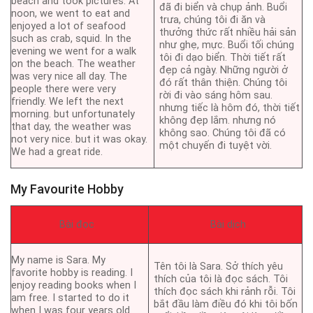
beach and took pictures. At
đã đi biển và chụp ảnh. Buổi
noon, we went to eat and
trưa, chúng tôi đi ăn và
enjoyed a lot of seafood
thưởng thức rất nhiều hải sản
such as crab, squid. In the
như ghẹ, mực. Buổi tối chúng
evening we went for a walk
tôi đi dạo biển. Thời tiết rất
on the beach. The weather
đẹp cả ngày. Những người ở
was very nice all day. The
đó rất thân thiện. Chúng tôi
people there were very
rời đi vào sáng hôm sau.
friendly. We left the next
nhưng tiếc là hôm đó, thời tiết
morning. but unfortunately
không đẹp lắm. nhưng nó
that day, the weather was
không sao. Chúng tôi đã có
not very nice. but it was okay.
một chuyến đi tuyệt vời.
We had a great ride.
My Favourite Hobby
Bài đọc
Bài dịch
My name is Sara. My
Tên tôi là Sara. Sở thích yêu
favorite hobby is reading. I
thích của tôi là đọc sách. Tôi
enjoy reading books when I
thích đọc sách khi rảnh rỗi. Tôi
am free. I started to do it
bắt đầu làm điều đó khi tôi bốn
when I was four years old.