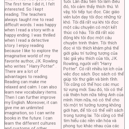
tuổi. Lần đầu tiên tôi làm điều
The first time I did it, I felt
đó, tôi cảm thấy thích thú. Vì
interested. So I kept
vậy, tôi tiếp tục đọc. Các giáo
reading. The teachers
viên luôn dạy tôi đọc những từ
always taught me to read
khó. Tôi đã rất vui khi tôi đọc
difficult words. I was happy
một câu chuyện có một kết
when I read a story with a
thúc có hậu. Tôi đã rất xúc
happy ending. I was thrilled
động khi tôi đọc một câu
when I read a detective
chuyện trinh thám. Tôi thích
story. I enjoy reading
đọc vì tôi thích khám phá thế
because I like to explore the
giới giàu trí tưởng tượng của
imaginative world of my
tác giả yêu thích của tôi, J.K.
favorite author, J.K. Rowling
Rowling, người viết “Harry
who writes “ Harry Potter” .
Potter”. Có rất nhiều lợi ích của
There are a lot of
việc đọc sách. Đọc sách có thể
advantages to reading.
giúp tôi thư giãn và bình tĩnh.
Reading can make me
Tôi cũng có thể học các mục
relaxed and calm. I can also
từ vựng mới. Sau đó, tôi có thể
learn new vocabulary items.
cải thiện hơn nữa tiếng Anh của
Then I can further improve
mình. Hơn nữa, nó có thể cho
my English. Moreover, it can
tôi một trí tưởng tượng không
give me an unlimited
giới hạn, để tôi có thể viết sách
imagination, so I can write
trong tương lai. Tôi cũng có thể
books in the future. I can
tìm hiểu các nền văn hóa và
learn the different cultures
phong tục khác nhau của các
and customs of other