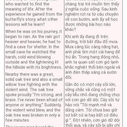
who wanted to find the
chàng trai trẻ muốn tìm thấy
meaning of life. After the
ý nghĩa cuộc sống. Sau kinh
experience he gained from the
nghiệm rút ra từ câu chuyện
butterfly’s story, what other
về con bướm, anh ấy sẽ học
lessons will he learn?
được những bài học nào
khác?
When he was on his journey, it
began to rain. As the rain got
Khi anh ấy đang đi trên
heavier and heavier, he had to
đường, trời bắt đầu đổ mưa.
find a cave for shelter. In the
Mưa càng lúc càng nặng hạt,
small cave he watched the
anh phải tìm một cái hang để
harsh, cold wind blowing
trú ẩn. Trong hang động nhỏ,
outside and the lightening lit
anh ta quan sát cơn gió lạnh
the hillside with its brightness.
khắc nghiệt thổi bên ngoài và
ánh đèn thắp sáng cả sườn
Nearby there was a great,
đồi.
solid oak tree and also a small
willow tree fighting with the
Gần đó có một cây sồi lớn,
violent wind. The oak tree
vững chắc và cũng có một
spoke proudly “I’m strong, and
cây liễu nhỏ đang chống chọi
brave. I’ve never been afraid of
với cơn gió dữ dội. Cây sồi tự
anyone or anything.” Suddenly,
hào nói “Tôi mạnh mẽ và
the violent wind blew, and the
dũng cảm. Tôi chưa bao giờ
oak tree was broken in only a
sợ bất cứ ai hay bất cứ điều
few minutes.
gì ”. Đột nhiên, cơn gió dữ dội
thổi qua, và cây sồi bị gãy chỉ