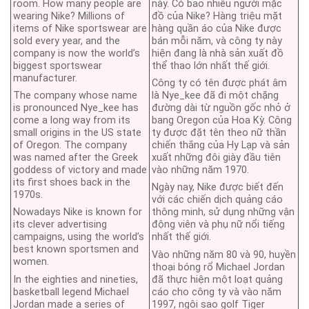
room. How many people are
này. Có bao nhiêu người mặc
wearing Nike? Millions of
đồ của Nike? Hàng triệu mặt
items of Nike sportswear are
hàng quần áo của Nike được
sold every year, and the
bán mỗi năm, và công ty này
company is now the world’s
hiện đang là nhà sản xuất đồ
biggest sportswear
thể thao lớn nhất thế giới.
manufacturer.
Công ty có tên được phát âm
The company whose name
là Nye_kee đã đi một chặng
is pronounced Nye_kee has
đường dài từ nguồn gốc nhỏ ở
come a long way from its
bang Oregon của Hoa Kỳ. Công
small origins in the US state
ty được đặt tên theo nữ thần
of Oregon. The company
chiến thắng của Hy Lạp và sản
was named after the Greek
xuất những đôi giày đầu tiên
goddess of victory and made
vào những năm 1970.
its first shoes back in the
Ngày nay, Nike được biết đến
1970s.
với các chiến dịch quảng cáo
Nowadays Nike is known for
thông minh, sử dụng những vận
its clever advertising
động viên và phụ nữ nổi tiếng
campaigns, using the world’s
nhất thế giới.
best known sportsmen and
Vào những năm 80 và 90, huyền
women.
thoại bóng rổ Michael Jordan
In the eighties and nineties,
đã thực hiện một loạt quảng
basketball legend Michael
cáo cho công ty và vào năm
Jordan made a series of
1997, ngôi sao golf Tiger