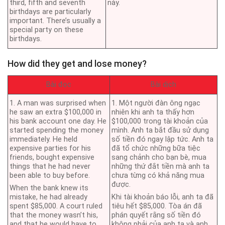
third, fifth and seventh
này.
birthdays are particularly
important. There’s usually a
special party on these
birthdays.
How did they get and lose money?
Bài đọc
Bài dịch
1. A man was surprised when
1. Một người đàn ông ngạc
he saw an extra $100,000 in
nhiên khi anh ta thấy hơn
his bank account one day. He
$100,000 trong tài khoản của
started spending the money
mình. Anh ta bắt đầu sử dụng
immediately. He held
số tiền đó ngay lập tức. Anh ta
expensive parties for his
đã tổ chức những bữa tiệc
friends, bought expensive
sang chảnh cho bạn bè, mua
things that he had never
những thứ đắt tiền mà anh ta
been able to buy before.
chưa từng có khả năng mua
được.
When the bank knew its
mistake, he had already
Khi tài khoản báo lỗi, anh ta đã
spent $85,000. A court ruled
tiêu hết $85,000. Tòa án đã
that the money wasn’t his,
phán quyết rằng số tiền đó
and that he would have to
không phải của anh ta và anh