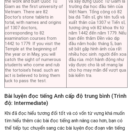
the work and built Quoc Tu
và xây dựng Quốc Tử Giám là
Giam as the first university of
trường đại học đầu tiên của
Vietnam. There are 82
Việt Nam. Tổng cộng có 82
Doctor’s stone tablets in
bia đá Tiến sĩ, ghi tên tuổi và
total, with names and origins
xuất thân của 1307 vị Tiến sĩ,
of 1307 doctors,
tương ứng với 82 khoa thi từ
corresponding to 82
năm 1442 đến năm 1779. Nếu
examination courses from
bạn đến thăm Đền vào dịp
1442 to 1779. If you visit the
đầu năm hoặc tháng 5, bạn
Temple at the beginning of
sẽ bắt gặp hình ảnh của rất
the year or in May, you will
nhiều học sinh. người đến xoa
catch the sight of numerous
đầu rùa. một hành động như
students who come and rub
vậy được cho là sẽ mang lại
the tortoise’s head. such an
cho họ may mắn để vượt qua
act is believed to bring them
bài kiểm tra.
luck to pass the test.
Bài luyện đọc tiếng Anh cấp độ trung bình (Trình
độ: Intermediate)
Khi đã đọc hiểu tương đối tốt và có vốn từ vựng khá muốn
tìm hiểu thêm các bài đọc tiếng anh nâng cao hơn, bạn có
thể tiếp tục chuyển sang các bài luyện đọc đoạn văn tiếng