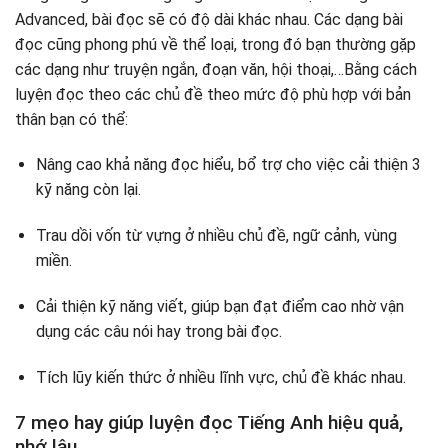
Birthday Traditions
Advanced, bài đọc sẽ có độ dài khác nhau. Các dạng bài
How did they get and lose money?
đọc cũng phong phú về thể loại, trong đó bạn thường gặp
Nike
các dạng như truyện ngắn, đoạn văn, hội thoại,…Bằng cách
Meaning of life – Learn to bend
luyện đọc theo các chủ đề theo mức độ phù hợp với bản
Bài luyện đọc tiếng Anh cấp độ nâng cao (Trình
thân bạn có thể:
độ: Advanced)
Nâng cao khả năng đọc hiểu, bổ trợ cho việc cải thiện 3
A threat to bananas
kỹ năng còn lại.
Cultural behavior in business
Five horror film cliches
Trau dồi vốn từ vựng ở nhiều chủ đề, ngữ cảnh, vùng
Sustainable supermarkets
miền.
Cải thiện kỹ năng viết, giúp bạn đạt điểm cao nhờ vận
dụng các câu nói hay trong bài đọc.
Tích lũy kiến thức ở nhiều lĩnh vực, chủ đề khác nhau.
7 mẹo hay giúp luyện đọc Tiếng Anh hiệu quả,
nhớ lâu