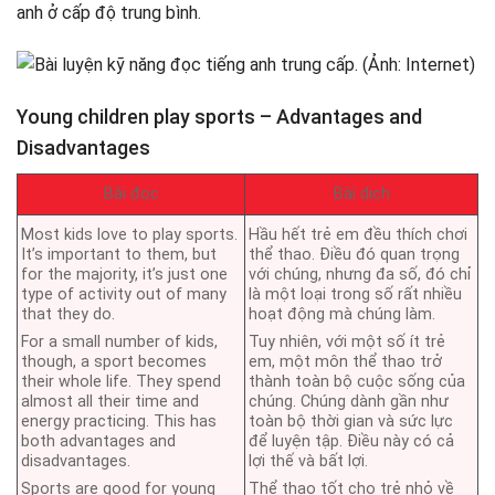
anh ở cấp độ trung bình.
Young children play sports – Advantages and
Disadvantages
Bài đọc
Bài dịch
Most kids love to play sports.
Hầu hết trẻ em đều thích chơi
It’s important to them, but
thể thao. Điều đó quan trọng
for the majority, it’s just one
với chúng, nhưng đa số, đó chỉ
type of activity out of many
là một loại trong số rất nhiều
that they do.
hoạt động mà chúng làm.
For a small number of kids,
Tuy nhiên, với một số ít trẻ
though, a sport becomes
em, một môn thể thao trở
their whole life. They spend
thành toàn bộ cuộc sống của
almost all their time and
chúng. Chúng dành gần như
energy practicing. This has
toàn bộ thời gian và sức lực
both advantages and
để luyện tập. Điều này có cả
disadvantages.
lợi thế và bất lợi.
Sports are good for young
Thể thao tốt cho trẻ nhỏ về