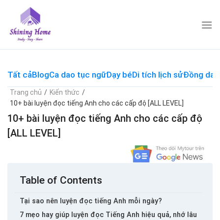
Skip
to
content
Tất cả
Blog
Ca dao tục ngữ
Dạy bé
Di tích lịch sử
Đồng dao
Trang chủ
/
Kiến thức
/
10+ bài luyện đọc tiếng Anh cho các cấp độ [ALL LEVEL]
10+ bài luyện đọc tiếng Anh cho các cấp độ
[ALL LEVEL]
Table of Contents
Tại sao nên luyện đọc tiếng Anh mỗi ngày?
7 mẹo hay giúp luyện đọc Tiếng Anh hiệu quả, nhớ lâu