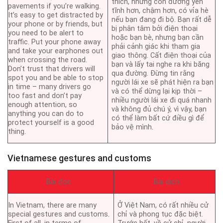
thích, những con đường yên
pavements if you’re walking.
tĩnh hơn, chậm hơn, có vỉa hè
It’s easy to get distracted by
nếu bạn đang đi bộ. Bạn rất dễ
your phone or by friends, but
bị phân tâm bởi điện thoại
you need to be alert to
hoặc bạn bè, nhưng bạn cần
traffic. Put your phone away
phải cảnh giác khi tham gia
and take your earphones out
giao thông. Cất điện thoại của
when crossing the road.
bạn và lấy tai nghe ra khi băng
Don’t trust that drivers will
qua đường. Đừng tin rằng
spot you and be able to stop
người lái xe sẽ phát hiện ra bạn
in time – many drivers go
và có thể dừng lại kịp thời –
too fast and don’t pay
nhiều người lái xe đi quá nhanh
enough attention, so
và không đủ chú ý, vì vậy, bạn
anything you can do to
có thể làm bất cứ điều gì để
protect yourself is a good
bảo vệ mình.
thing.
Vietnamese gestures and customs
Bài đọc
Bài dịch
In Vietnam, there are many
Ở Việt Nam, có rất nhiều cử
special gestures and customs.
chỉ và phong tục đặc biệt.