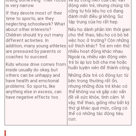
losing something. Their focus
và sự cống hiến của các vận
is very narrow.
động viên trẻ, nhưng chúng tôi
cũng tự hỏi liệu họ có đang
If they devote most of their
đánh mất điều gì không. Sự
time to sports, are they
tập trung của họ rất hẹp.
neglecting schoolwork? What
about other interests?
Nếu họ dành phần lớn thời gian
Children should try out many
cho thể thao, liệu họ có bỏ bê
different activities. In
việc học ở trường? Còn những
addition, many young athletes
sở thích khác? Trẻ em nên thử
are pressured by parents or
nhiều hoạt động khác nhau.
coaches to succeed.
Ngoài ra, nhiều vận động viên
trẻ bị áp lực bởi cha mẹ hoặc
Kids whose drive comes from
huấn luyện viên để thành công.
inside usually do okay, but
others can be unhappy and
Những đứa trẻ có động lực từ
have health and emotional
bên trong thường rất ổn,
problems. So sports, like
nhưng những đứa trẻ khác có
anything else in excess, can
thể không vui và gặp các vấn
have negative effects too.
đề về sức khỏe, tình cảm. Vì
vậy, thể thao, giống như bất kỳ
thứ gì khác quá mức, cũng có
thể có những tác động tiêu
cực.