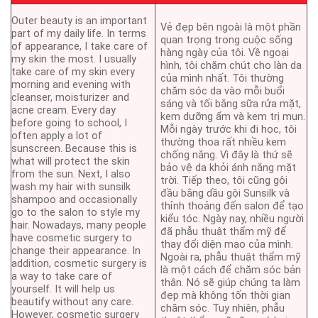
Outer beauty is an important
Vẻ đẹp bên ngoài là một phần
part of my daily life. In terms
quan trọng trong cuộc sống
of appearance, I take care of
hàng ngày của tôi. Về ngoại
my skin the most. I usually
hình, tôi chăm chút cho làn da
take care of my skin every
của mình nhất. Tôi thường
morning and evening with
chăm sóc da vào mỗi buổi
cleanser, moisturizer and
sáng và tối bằng sữa rửa mặt,
acne cream. Every day
kem dưỡng ẩm và kem trị mụn.
before going to school, I
Mỗi ngày trước khi đi học, tôi
often apply a lot of
thường thoa rất nhiều kem
sunscreen. Because this is
chống nắng. Vì đây là thứ sẽ
what will protect the skin
bảo vệ da khỏi ánh nắng mặt
from the sun. Next, I also
trời. Tiếp theo, tôi cũng gội
wash my hair with sunsilk
đầu bằng dầu gội Sunsilk và
shampoo and occasionally
thỉnh thoảng đến salon để tạo
go to the salon to style my
kiểu tóc. Ngày nay, nhiều người
hair. Nowadays, many people
đã phẫu thuật thẩm mỹ để
have cosmetic surgery to
thay đổi diện mạo của mình.
change their appearance. In
Ngoài ra, phẫu thuật thẩm mỹ
addition, cosmetic surgery is
là một cách để chăm sóc bản
a way to take care of
thân. Nó sẽ giúp chúng ta làm
yourself. It will help us
đẹp mà không tốn thời gian
beautify without any care.
chăm sóc. Tuy nhiên, phẫu
However, cosmetic surgery