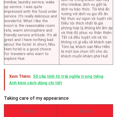
minibar, laundry service, wake
như minibar, dịch vụ giặt là,
up service. I was quite
dịch vụ báo thức. Tôi khá ấn
impressed with the food order
tượng với dịch vụ gọi đồ ăn.
service. It’s really delicious and
Nó thực sự ngon và tuyệt vời.
wonderful. What I like the
Điều tôi thích nhất là giá
most is the reasonable room
phòng hợp lý, không khí ấm áp
rate, warm atmosphere and
và thái độ phục vụ thân thiện.
friendly service attitude. It’s all
Tất cả đều tuyệt vời và tôi
great and I have nothing bad
không có gì xấu về khách sạn.
about the hotel. In short, Nhu
Tóm lại, khách sạn Như Hiền
Hien hotel is a good choice
là một lựa chọn tốt cho du
for travelers who want to
khách muốn khám phá Huế.
explore Hue.
Xem Thêm:
50 cặp tính từ trái nghĩa trong tiếng
Anh kèm cách dùng chi tiết
Taking care of my appearance
Bài đọc
Bài dịch