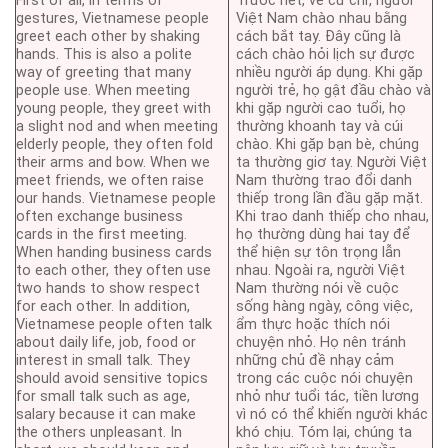
First of all, in terms of
Trước hết, về cử chỉ, người
gestures, Vietnamese people
Việt Nam chào nhau bằng
greet each other by shaking
cách bắt tay. Đây cũng là
hands. This is also a polite
cách chào hỏi lịch sự được
way of greeting that many
nhiều người áp dụng. Khi gặp
people use. When meeting
người trẻ, họ gật đầu chào và
young people, they greet with
khi gặp người cao tuổi, họ
a slight nod and when meeting
thường khoanh tay và cúi
elderly people, they often fold
chào. Khi gặp bạn bè, chúng
their arms and bow. When we
ta thường giơ tay. Người Việt
meet friends, we often raise
Nam thường trao đổi danh
our hands. Vietnamese people
thiếp trong lần đầu gặp mặt.
often exchange business
Khi trao danh thiếp cho nhau,
cards in the first meeting.
họ thường dùng hai tay để
When handing business cards
thể hiện sự tôn trọng lẫn
to each other, they often use
nhau. Ngoài ra, người Việt
two hands to show respect
Nam thường nói về cuộc
for each other. In addition,
sống hàng ngày, công việc,
Vietnamese people often talk
ẩm thực hoặc thích nói
about daily life, job, food or
chuyện nhỏ. Họ nên tránh
interest in small talk. They
những chủ đề nhạy cảm
should avoid sensitive topics
trong các cuộc nói chuyện
for small talk such as age,
nhỏ như tuổi tác, tiền lương
salary because it can make
vì nó có thể khiến người khác
the others unpleasant. In
khó chịu. Tóm lại, chúng ta