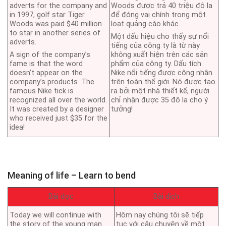
adverts for the company and
Woods được trả 40 triệu đô la
in 1997, golf star Tiger
để đóng vai chính trong một
Woods was paid $40 million
loạt quảng cáo khác.
to star in another series of
Một dấu hiệu cho thấy sự nổi
adverts.
tiếng của công ty là từ này
A sign of the company’s
không xuất hiện trên các sản
fame is that the word
phẩm của công ty. Dấu tích
doesn’t appear on the
Nike nổi tiếng được công nhận
company’s products. The
trên toàn thế giới. Nó được tạo
famous Nike tick is
ra bởi một nhà thiết kế, người
recognized all over the world.
chỉ nhận được 35 đô la cho ý
It was created by a designer
tưởng!
who received just $35 for the
idea!
Meaning of life – Learn to bend
Bài đọc
Bài dịch
Today we will continue with
Hôm nay chúng tôi sẽ tiếp
the story of the young man
tục với câu chuyện về một