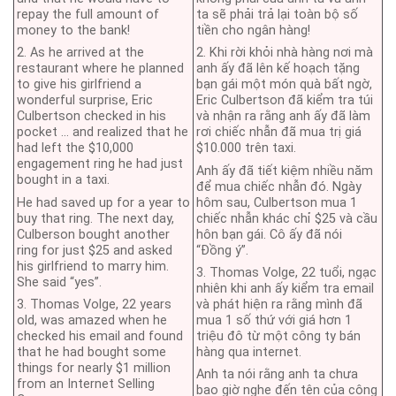
repay the full amount of
ta sẽ phải trả lại toàn bộ số
money to the bank!
tiền cho ngân hàng!
2. As he arrived at the
2. Khi rời khỏi nhà hàng nơi mà
restaurant where he planned
anh ấy đã lên kế hoạch tặng
to give his girlfriend a
bạn gái một món quà bất ngờ,
wonderful surprise, Eric
Eric Culbertson đã kiểm tra túi
Culbertson checked in his
và nhận ra rằng anh ấy đã làm
pocket … and realized that he
rơi chiếc nhẫn đã mua trị giá
had left the $10,000
$10.000 trên taxi.
engagement ring he had just
Anh ấy đã tiết kiệm nhiều năm
bought in a taxi.
để mua chiếc nhẫn đó. Ngày
He had saved up for a year to
hôm sau, Culbertson mua 1
buy that ring. The next day,
chiếc nhẫn khác chỉ $25 và cầu
Culberson bought another
hôn bạn gái. Cô ấy đã nói
ring for just $25 and asked
“Đồng ý”.
his girlfriend to marry him.
3. Thomas Volge, 22 tuổi, ngạc
She said “yes”.
nhiên khi anh ấy kiểm tra email
3. Thomas Volge, 22 years
và phát hiện ra rằng mình đã
old, was amazed when he
mua 1 số thứ với giá hơn 1
checked his email and found
triệu đô từ một công ty bán
that he had bought some
hàng qua internet.
things for nearly $1 million
Anh ta nói rằng anh ta chưa
from an Internet Selling
bao giờ nghe đến tên của công