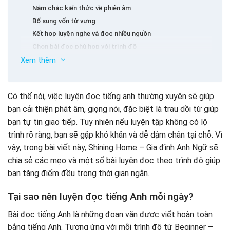
Nắm chắc kiến thức về phiên âm
Bổ sung vốn từ vựng
Kết hợp luyện nghe và đọc nhiều nguồn
Chọn bài đọc phù hợp với trình độ
Xem thêm
Đọc và ghi âm lại
Quan sát khẩu hình miệng của người bản xứ
Lựa chọn chủ đề yêu thích
Bài luyện đọc tiếng Anh cho người mới bắt đầu (Trình
Có thể nói, việc luyện đọc tiếng anh thường xuyên sẽ giúp
độ: Beginner)
Luyện đọc hiểu tiếng Anh từ nhỏ cho bé cùng Shining
bạn cải thiện phát âm, giọng nói, đặc biệt là trau dồi từ giúp
Home – Gia đình Anh Ngữ
Staying safe on foot and bike
bạn tự tin giao tiếp. Tuy nhiên nếu luyện tập không có lộ
Vietnamese gestures and customs
trình rõ ràng, bạn sẽ gặp khó khăn và dễ dậm chân tại chỗ. Vì
A hotel I have stayed in
vậy, trong bài viết này, Shining Home – Gia đình Anh Ngữ sẽ
Taking care of my appearance
chia sẻ các mẹo và một số bài luyện đọc theo trình độ giúp
My summer vacation
bạn tăng điểm đều trong thời gian ngắn.
My Favourite Hobby
The temple of literature
Bài luyện đọc tiếng Anh cấp độ trung bình (Trình độ:
Tại sao nên luyện đọc tiếng Anh mỗi ngày?
Intermediate)
Bài đọc tiếng Anh là những đoạn văn được viết hoàn toàn
Young children play sports – Advantages and
Disadvantages
bằng tiếng Anh. Tương ứng với mỗi trình độ từ Beginner –