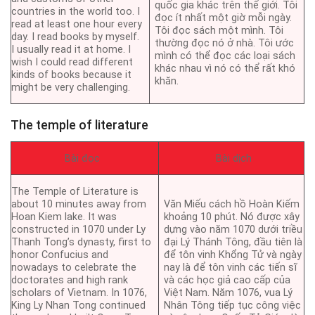
quốc gia khác trên thế giới. Tôi
countries in the world too. I
đọc ít nhất một giờ mỗi ngày.
read at least one hour every
Tôi đọc sách một mình. Tôi
day. I read books by myself.
thường đọc nó ở nhà. Tôi ước
I usually read it at home. I
mình có thể đọc các loại sách
wish I could read different
khác nhau vì nó có thể rất khó
kinds of books because it
khăn.
might be very challenging.
The temple of literature
Bài đọc
Bài dịch
The Temple of Literature is
about 10 minutes away from
Văn Miếu cách hồ Hoàn Kiếm
Hoan Kiem lake. It was
khoảng 10 phút. Nó được xây
constructed in 1070 under Ly
dựng vào năm 1070 dưới triều
Thanh Tong’s dynasty, first to
đại Lý Thánh Tông, đầu tiên là
honor Confucius and
để tôn vinh Khổng Tử và ngày
nowadays to celebrate the
nay là để tôn vinh các tiến sĩ
doctorates and high rank
và các học giả cao cấp của
scholars of Vietnam. In 1076,
Việt Nam. Năm 1076, vua Lý
King Ly Nhan Tong continued
Nhân Tông tiếp tục công việc