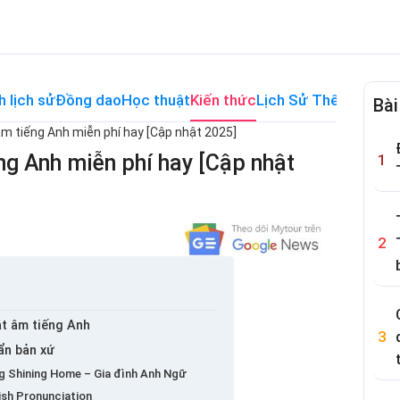
h lịch sử
Đồng dao
Học thuật
Kiến thức
Lịch Sử Thế Giới
Me
Bài
m tiếng Anh miễn phí hay [Cập nhật 2025]
ng Anh miễn phí hay [Cập nhật
át âm tiếng Anh
ẩn bản xứ
ng Shining Home – Gia đình Anh Ngữ
ish Pronunciation