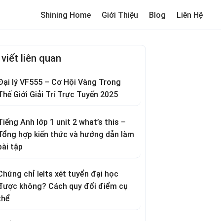
Shining Home
Giới Thiệu
Blog
Liên Hệ
me
Review trường cho bé
Thơ hay
Trò chơi dân gian
Truyện c
 viết liên quan
Đại lý VF555 – Cơ Hội Vàng Trong
Thế Giới Giải Trí Trực Tuyến 2025
Tiếng Anh lớp 1 unit 2 what’s this –
Tổng hợp kiến thức và hướng dẫn làm
bài tập
Chứng chỉ Ielts xét tuyển đại học
được không? Cách quy đổi điểm cụ
thể