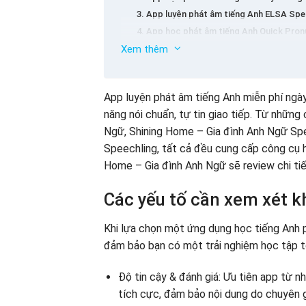
3. App luyện phát âm tiếng Anh ELSA Sp
4. App học phát âm tiếng Anh Quick Pron
Xem thêm
5. Phần mềm luyện phát âm tiếng Anh Spe
6. English Pronunciation: App học phát â
7. LearnEnglish Sounds Right: Ứng dụng 
Cách khai thác app phát âm tiếng Anh g
App luyện phát âm tiếng Anh miễn phí ngà
8. App luyện phát âm tiếng Anh Howjsay: 
FAQ – Một số câu hỏi thường gặp về app
năng nói chuẩn, tự tin giao tiếp. Từ những
9. Phần mềm luyện phát âm tiếng Anh Flu
App nào chấm điểm phát âm tiếng Anh c
Ngữ, Shining Home – Gia đình Anh Ngữ Spe
10. Speakometer – Accent Training: App 
App nào phù hợp luyện phát âm tiếng Anh
Speechling, tất cả đều cung cấp công cụ hữ
Shining Home – Gia đình Anh Ngữ có dùn
Home – Gia đình Anh Ngữ sẽ review chi ti
Có app miễn phí nào chỉ luyện phát âm th
Muốn luyện phát âm giọng Mỹ thì nên ch
Các yếu tố cần xem xét k
Khi lựa chọn một ứng dụng học tiếng Anh 
đảm bảo bạn có một trải nghiệm học tập tố
Độ tin cậy & đánh giá: Ưu tiên app từ nh
tích cực, đảm bảo nội dung do chuyên 