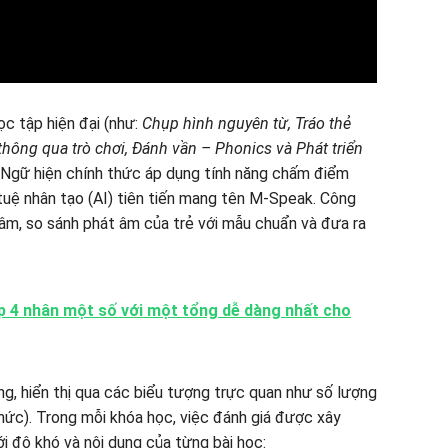
c tập hiện đại (như:
Chụp hình nguyên từ, Tráo thẻ
hông qua trò chơi, Đánh vần – Phonics và Phát triển
h Ngữ hiện chính thức áp dụng tính năng chấm điểm
tuệ nhân tạo (AI) tiên tiến mang tên M-Speak. Công
 âm, so sánh phát âm của trẻ với mẫu chuẩn và đưa ra
ớp 4 nhân một số với một tổng dễ dàng nhất cho
g, hiển thị qua các biểu tượng trực quan như số lượng
ức). Trong mỗi khóa học, việc đánh giá được xây
ới độ khó và nội dung của từng bài học: