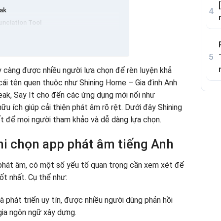
eak
unciation Tool
ak English Pronunciation
m tiếng Anh
học phát âm tiếng Anh
iúp bạn nâng trình kỹ năng ngôn ngữ
y càng được nhiều người lựa chọn để rèn luyện khả
English Pronunciation
 luyện phát âm tiếng Anh miễn phí
 cái tên quen thuộc như Shining Home – Gia đình Anh
entU
huẩn?
ak, Say It cho đến các ứng dụng mới nổi như
học phát âm tiếng Anh miễn phí
 cho trẻ em?
u ích giúp cải thiện phát âm rõ rệt. Dưới đây Shining
g được cho người lớn không?
ết để mọi người tham khảo và dễ dàng lựa chọn.
ôi không?
ọn app nào?
hi chọn app phát âm tiếng Anh
phát âm, có một số yếu tố quan trọng cần xem xét để
t nhất. Cụ thể như:
à phát triển uy tín, được nhiều người dùng phản hồi
gia ngôn ngữ xây dựng.