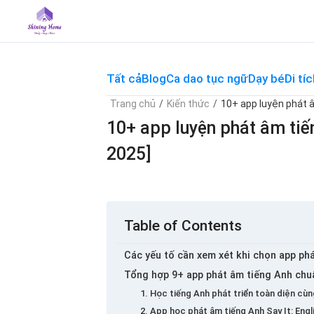
Skip
to
content
Tất cả
Blog
Ca dao tục ngữ
Dạy bé
Di tíc
Trang chủ
/
Kiến thức
/
10+ app luyện phát â
10+ app luyện phát âm tiế
2025]
Table of Contents
Các yếu tố cần xem xét khi chọn app ph
Tổng hợp 9+ app phát âm tiếng Anh chu
1. Học tiếng Anh phát triển toàn diện cù
2. App học phát âm tiếng Anh Say It: Engl