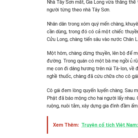
Nhà Tây Sơn mất, Gia Long vừa thắng thế t
người từng theo nhà Tây Sơn.
Nhân dân trong xóm quý mến chàng, khuyên 
cần dùng, trong đó có cả một chiếc thuyền
Cửu Long, chàng tiến sâu vào nước Chân L
Một hôm, chàng dừng thuyền, lên bộ để m
đường. Trong quán có một bà mẹ ngồi ủ rũ
mẹ con đi dâng hương trên núi Tà-lon, về đ
nghề thuốc, chàng đã cứu chữa cho cô gái 
Cô gái đem lòng quyến luyến chàng. Sau mộ
Phật đã báo mộng cho hai người lấy nhau. 
ruộng, nuôi tằm, xây dựng gia đình đầm ấm
Xem Thêm:
Truyện cổ tích Việt Nam