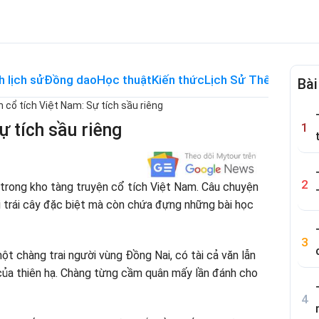
h lịch sử
Đồng dao
Học thuật
Kiến thức
Lịch Sử Thế Giới
Me
Bài
 cổ tích Việt Nam: Sự tích sầu riêng
ự tích sầu riêng
ị trong kho tàng truyện cổ tích Việt Nam. Câu chuyện
ại trái cây đặc biệt mà còn chứa đựng những bài học
ột chàng trai người vùng Đồng Nai, có tài cả văn lẫn
ủa thiên hạ. Chàng từng cầm quân mấy lần đánh cho