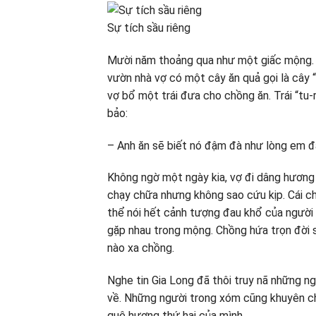
Sự tích sầu riêng
Mười năm thoảng qua như một giấc mộng. H
vườn nhà vợ có một cây ăn quả gọi là cây 
vợ bổ một trái đưa cho chồng ăn. Trái “tu
bảo:
– Anh ăn sẽ biết nó đậm đà như lòng em đ
Không ngờ một ngày kia, vợ đi dâng hương
chạy chữa nhưng không sao cứu kịp. Cái c
thể nói hết cảnh tượng đau khổ của người
gặp nhau trong mộng. Chồng hứa trọn đời s
nào xa chồng.
Nghe tin Gia Long đã thôi truy nã những ng
về. Những người trong xóm cũng khuyên ch
quê hương thứ hai của mình.