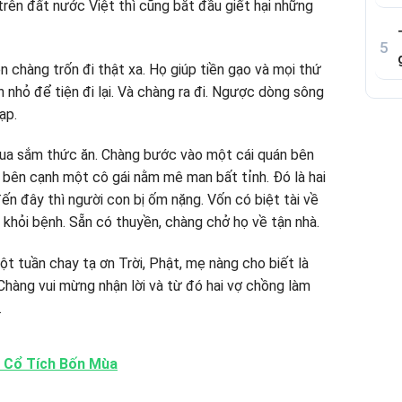
rên đất nước Việt thì cũng bắt đầu giết hại những
chàng trốn đi thật xa. Họ giúp tiền gạo và mọi thứ
 nhỏ để tiện đi lại. Và chàng ra đi. Ngược dòng sông
ạp.
ua sắm thức ăn. Chàng bước vào một cái quán bên
 bên cạnh một cô gái nằm mê man bất tỉnh. Đó là hai
ến đây thì người con bị ốm nặng. Vốn có biệt tài về
khỏi bệnh. Sẵn có thuyền, chàng chở họ về tận nhà.
t tuần chay tạ ơn Trời, Phật, mẹ nàng cho biết là
Chàng vui mừng nhận lời và từ đó hai vợ chồng làm
.
: Cổ Tích Bốn Mùa