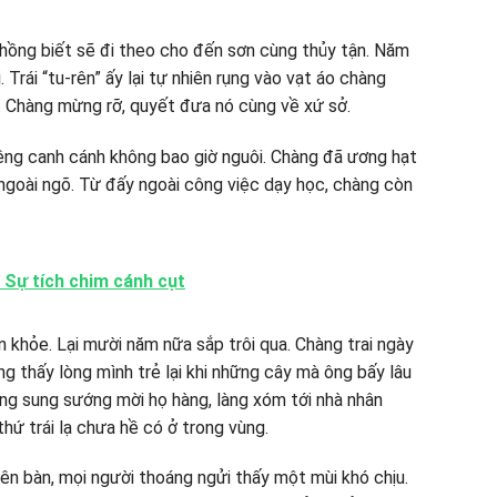
ồng biết sẽ đi theo cho đến sơn cùng thủy tận. Năm
. Trái “tu-rên” ấy lại tự nhiên rụng vào vạt áo chàng
. Chàng mừng rỡ, quyết đưa nó cùng về xứ sở.
riêng canh cánh không bao giờ nguôi. Chàng đã ương hạt
 ngoài ngõ. Từ đấy ngoài công việc dạy học, chàng còn
 Sự tích chim cánh cụt
 khỏe. Lại mười năm nữa sắp trôi qua. Chàng trai ngày
 thấy lòng mình trẻ lại khi những cây mà ông bấy lâu
ng sung sướng mời họ hàng, làng xóm tới nhà nhân
hứ trái lạ chưa hề có ở trong vùng.
rên bàn, mọi người thoáng ngửi thấy một mùi khó chịu.