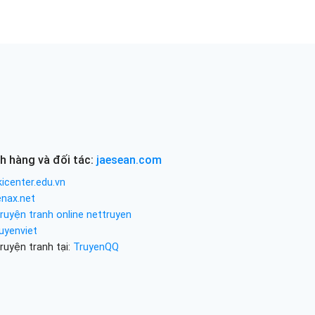
h hàng và đối tác:
jaesean.com
icenter.edu.vn
enax.net
ruyện tranh online nettruyen
uyenviet
ruyện tranh tại:
TruyenQQ