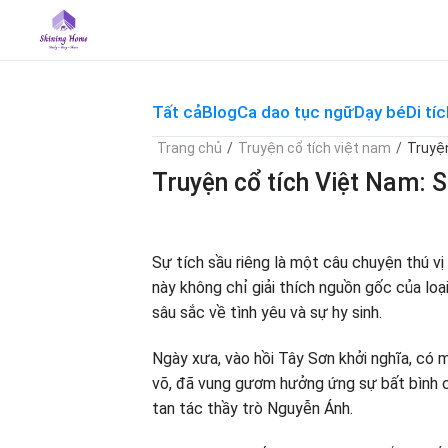
Skip
to
content
Tất cả
Blog
Ca dao tục ngữ
Dạy bé
Di tíc
Trang chủ
/
Truyện cổ tích việt nam
/
Truyện
Truyện cổ tích Việt Nam: S
Sự tích sầu riêng là một câu chuyện thú v
này không chỉ giải thích nguồn gốc của lo
sâu sắc về tình yêu và sự hy sinh.
Ngày xưa, vào hồi Tây Sơn khởi nghĩa, có m
võ, đã vung gươm hưởng ứng sự bất bình c
tan tác thầy trò Nguyễn Ánh.