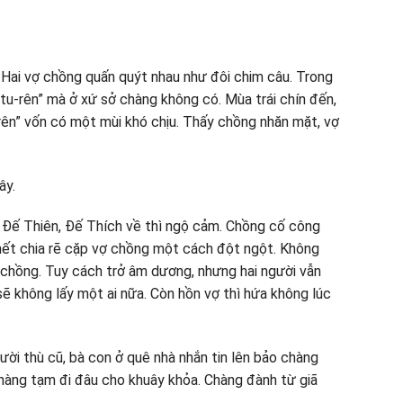
ai vợ chồng quấn quýt nhau như đôi chim câu. Trong
“tu-rên” mà ở xứ sở chàng không có. Mùa trái chín đến,
-rên” vốn có một mùi khó chịu. Thấy chồng nhăn mặt, vợ
ây.
 Đế Thiên, Đế Thích về thì ngộ cảm. Chồng cố công
hết chia rẽ cặp vợ chồng một cách đột ngột. Không
 chồng. Tuy cách trở âm dương, nhưng hai người vẫn
ẽ không lấy một ai nữa. Còn hồn vợ thì hứa không lúc
ười thù cũ, bà con ở quê nhà nhắn tin lên bảo chàng
àng tạm đi đâu cho khuây khỏa. Chàng đành từ giã