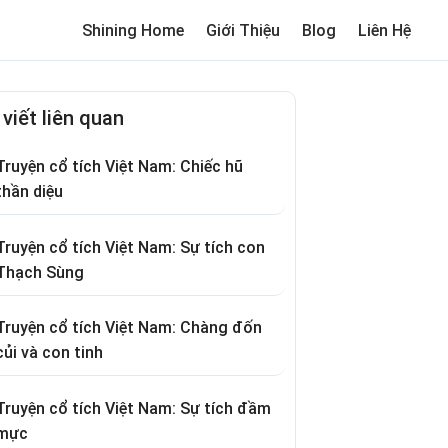
Shining Home
Giới Thiệu
Blog
Liên Hệ
me
Review trường cho bé
Thơ hay
Trò chơi dân gian
Truyện c
 viết liên quan
Truyện cổ tích Việt Nam: Chiếc hũ
thần diệu
Truyện cổ tích Việt Nam: Sự tích con
Thạch Sùng
Truyện cổ tích Việt Nam: Chàng đốn
củi và con tinh
Truyện cổ tích Việt Nam: Sự tích đầm
mực