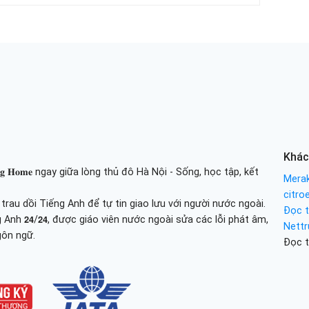
Khác
𝐢𝐧𝐢𝐧𝐠 𝐇𝐨𝐦𝐞 ngay giữa lòng thủ đô Hà Nội - Sống, học tập, kết
Merak
citro
au dồi Tiếng Anh để tự tin giao lưu với người nước ngoài.
Đọc t
 tiếng Anh 𝟮𝟰/𝟮𝟰, được giáo viên nước ngoài sửa các lỗi phát âm,
Nettr
gôn ngữ.
Đọc t