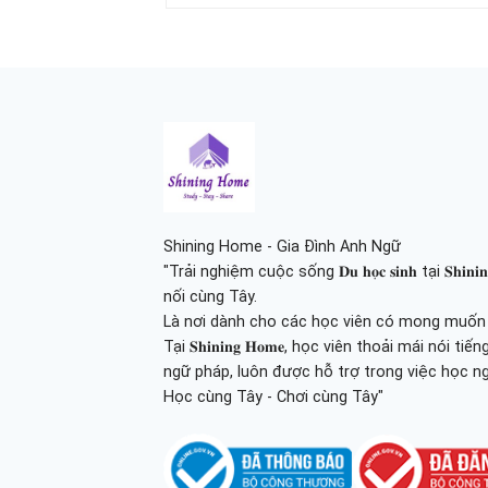
Shining Home - Gia Đình Anh Ngữ
"Trải nghiệm cuộc sống 𝐃𝐮 𝐡𝐨̣𝐜 𝐬𝐢𝐧𝐡 tại 𝐒𝐡
nối cùng Tây.
Là nơi dành cho các học viên có mong muốn tr
Tại 𝐒𝐡𝐢𝐧𝐢𝐧𝐠 𝐇𝐨𝐦𝐞, học viên thoải mái nói
ngữ pháp, luôn được hỗ trợ trong việc học n
Học cùng Tây - Chơi cùng Tây"