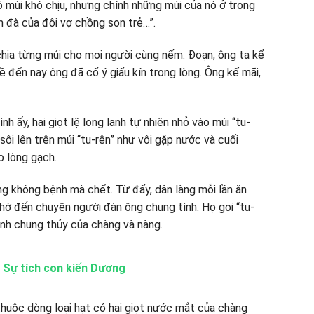
có mùi khó chịu, nhưng chính những múi của nó ở trong
m đà của đôi vợ chồng son trẻ…”.
 chia từng múi cho mọi người cùng nếm. Đoạn, ông ta kể
 đến nay ông đã cố ý giấu kín trong lòng. Ông kể mãi,
h ấy, hai giọt lệ long lanh tự nhiên nhỏ vào múi “tu-
sôi lên trên múi “tu-rên” như vôi gặp nước và cuối
 lòng gạch.
g không bệnh mà chết. Từ đấy, dân làng mỗi lần ăn
nhớ đến chuyện người đàn ông chung tình. Họ gọi “tu-
tình chung thủy của chàng và nàng.
: Sự tích con kiến Dương
thuộc dòng loại hạt có hai giọt nước mắt của chàng