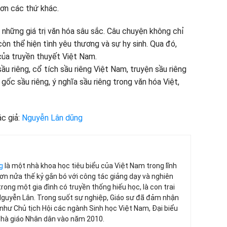
hơn các thứ khác.
những giá trị văn hóa sâu sắc. Câu chuyện không chỉ
còn thể hiện tình yêu thương và sự hy sinh. Qua đó,
ủa truyền thuyết Việt Nam.
sầu riêng, cổ tích sầu riêng Việt Nam, truyện sầu riêng
gốc sầu riêng, ý nghĩa sầu riêng trong văn hóa Việt,
c giả:
Nguyễn Lân dũng
g
là một nhà khoa học tiêu biểu của Việt Nam trong lĩnh
 hơn nửa thế kỷ gắn bó với công tác giảng dạy và nghiên
trong một gia đình có truyền thống hiếu học, là con trai
Nguyễn Lân. Trong suốt sự nghiệp, Giáo sư đã đảm nhận
 như Chủ tịch Hội các ngành Sinh học Việt Nam, Đại biểu
Nhà giáo Nhân dân vào năm 2010.