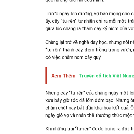
Trước ngày lên đường, vợ báo mộng cho ch
ấy, cây “tu-rên” tự nhiên chỉ ra mỗi một trái
giữa lúc chàng ra thăm cây kỷ niệm của vợ
Chàng lại trở về nghề dạy học, nhưng nỗi 
“tu-rên” thành cây, đem trồng trong vườn,
có việc chăm nom cây quý.
Xem Thêm:
Truyện cổ tích Việt Nam:
Nhưng cây “tu-rên” của chàng ngày một lớn
xưa bây giờ tóc đã lốm đốm bạc. Nhưng ông
chăm chút nay bắt đầu khai hoa kết quả. Ô
ngày giỗ vợ và nhân thể thưởng thức một t
Khi những trái “tu-rên” được bưng ra đặt t