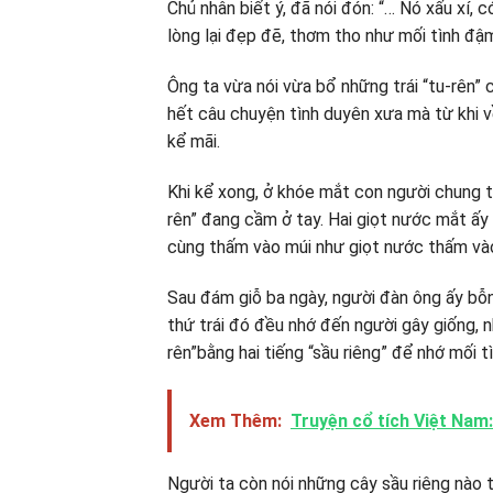
Chủ nhân biết ý, đã nói đón: “… Nó xấu xí, 
lòng lại đẹp đẽ, thơm tho như mối tình đậ
Ông ta vừa nói vừa bổ những trái “tu-rên”
hết câu chuyện tình duyên xưa mà từ khi về
kể mãi.
Khi kể xong, ở khóe mắt con người chung tìn
rên” đang cầm ở tay. Hai giọt nước mắt ấy 
cùng thấm vào múi như giọt nước thấm vào
Sau đám giỗ ba ngày, người đàn ông ấy bỗn
thứ trái đó đều nhớ đến người gây giống, 
rên”bằng hai tiếng “sầu riêng” để nhớ mối 
Xem Thêm:
Truyện cổ tích Việt Nam
Người ta còn nói những cây sầu riêng nào 