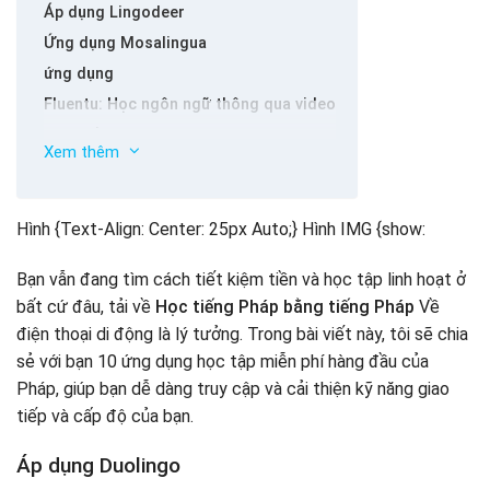
Áp dụng Lingodeer
Ứng dụng Mosalingua
ứng dụng
Fluentu: Học ngôn ngữ thông qua video
Học tiếng Pháp với MindSnacks
Xem thêm
Rosetta Stone: Ngôn ngữ học tập
Ứng dụng Memise
Áp dụng Speekoo
Hình {Text-Align: Center: 25px Auto;} Hình IMG {show:
Ứng dụng busuu
Bạn vẫn đang tìm cách tiết kiệm tiền và học tập linh hoạt ở
Bản tóm tắt
bất cứ đâu, tải về
Học tiếng Pháp bằng tiếng Pháp
Về
điện thoại di động là lý tưởng. Trong bài viết này, tôi sẽ chia
sẻ với bạn 10 ứng dụng học tập miễn phí hàng đầu của
Pháp, giúp bạn dễ dàng truy cập và cải thiện kỹ năng giao
tiếp và cấp độ của bạn.
Áp dụng Duolingo