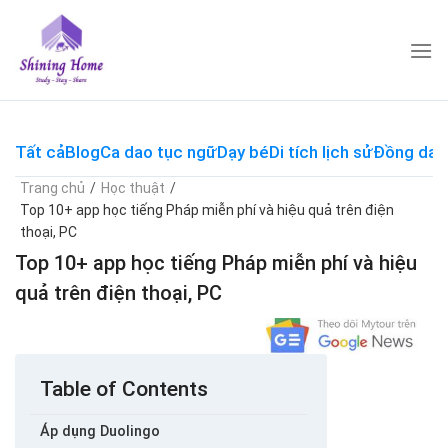
Skip
to
content
Tất cả
Blog
Ca dao tục ngữ
Dạy bé
Di tích lịch sử
Đồng dao
Trang chủ
/
Học thuật
/
Top 10+ app học tiếng Pháp miễn phí và hiệu quả trên điện
thoại, PC
Top 10+ app học tiếng Pháp miễn phí và hiệu
quả trên điện thoại, PC
Table of Contents
Áp dụng Duolingo