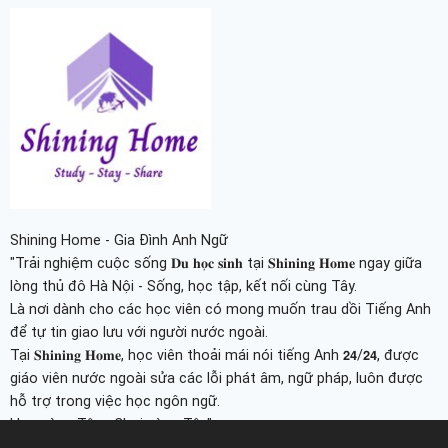
Shining Home - Gia Đình Anh Ngữ
"Trải nghiệm cuộc sống 𝐃𝐮 𝐡𝐨̣𝐜 𝐬𝐢𝐧𝐡 tại 𝐒𝐡𝐢𝐧𝐢𝐧𝐠 𝐇𝐨𝐦𝐞 ngay giữa
lòng thủ đô Hà Nội - Sống, học tập, kết nối cùng Tây.
Là nơi dành cho các học viên có mong muốn trau dồi Tiếng Anh
để tự tin giao lưu với người nước ngoài.
Tại 𝐒𝐡𝐢𝐧𝐢𝐧𝐠 𝐇𝐨𝐦𝐞, học viên thoải mái nói tiếng Anh 𝟮𝟰/𝟮𝟰, được
giáo viên nước ngoài sửa các lỗi phát âm, ngữ pháp, luôn được
hỗ trợ trong việc học ngôn ngữ.
Học cùng Tây - Chơi cùng Tây"