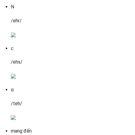
N
/ehr/
с
/ehs/
α
/teh/
mang đến