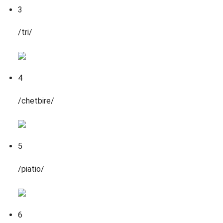
3
/tri/
4
/chetbire/
5
/piatio/
6