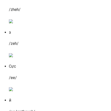
/zheh/
з
/zeh/
Cực
/ee/
й