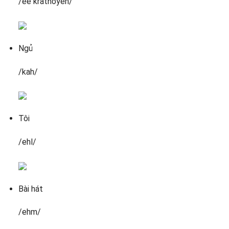
/ee krathoyeh/
Ngủ
/kah/
Tôi
/ehl/
Bài hát
/ehm/