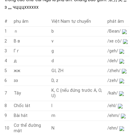
з ,,,, чцццхххххх
#
phụ âm
Việt Nam tự chuyển
phát âm
1
ｎ
b
/Bean/
2
В в
v
/xe cộ/
3
Г г
g
/geh/
4
д
d
/deh/
5
жж
GI, ZH
/zheh/
6
зз
D, z
/zeh/
K, C (nếu đứng trước A, O,
7
Tây
/kah/
U)
8
Chốc lát
l
/ehl/
9
Bài hát
m
/ehm/
Cơ thể đường
10
N
/ehn/
mật