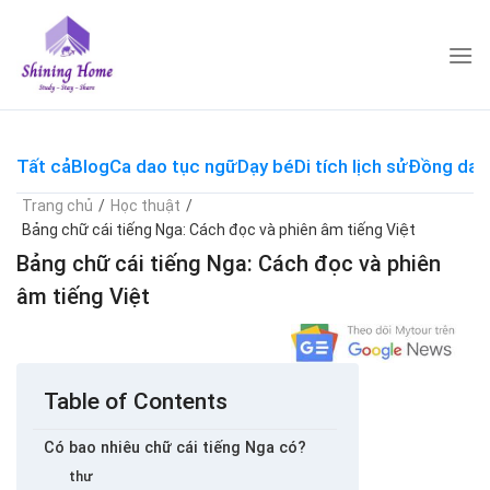
Skip
to
content
Tất cả
Blog
Ca dao tục ngữ
Dạy bé
Di tích lịch sử
Đồng dao
Trang chủ
/
Học thuật
/
Bảng chữ cái tiếng Nga: Cách đọc và phiên âm tiếng Việt
Bảng chữ cái tiếng Nga: Cách đọc và phiên
âm tiếng Việt
Table of Contents
Có bao nhiêu chữ cái tiếng Nga có?
thư