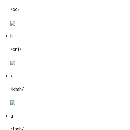
/oo/
h
/ehf/
х
/khah/
ц
/tseh/