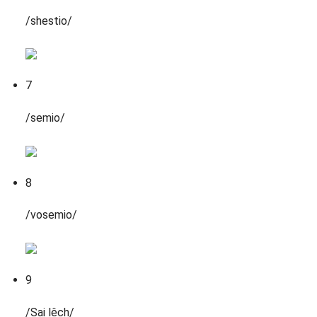
/shestio/
7
/semio/
8
/vosemio/
9
/Sai lệch/