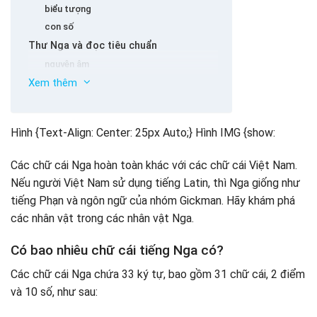
biểu tượng
con số
Thư Nga và đọc tiêu chuẩn
nguyên âm
Xem thêm
phụ âm
biểu tượng
con số
Hình {Text-Align: Center: 25px Auto;} Hình IMG {show:
Mẹo để học các chữ cái Nga rất dễ nhớ
Tìm hiểu các cụm từ phổ biến
Các chữ cái Nga hoàn toàn khác với các chữ cái Việt Nam.
Liên hệ với các ngôn ngữ khác
Nếu người Việt Nam sử dụng tiếng Latin, thì Nga giống như
Kết hợp từ vựng và nền
tiếng Phạn và ngôn ngữ của nhóm Gickman. Hãy khám phá
Bài tập thường xuyên
các nhân vật trong các nhân vật Nga.
Xem phim và nghe nhạc Nga
Kết luận
Có bao nhiêu chữ cái tiếng Nga có?
Các chữ cái Nga chứa 33 ký tự, bao gồm 31 chữ cái, 2 điểm
và 10 số, như sau: