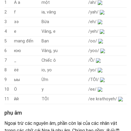
1
А а
một
/ah/
2
f
ia, vâng
/yah/
3
ээ
Bừa
/eh/
4
e
Vâng, e
/yeh/
5
mang đến
Bạn
/oo/
6
юю
Vâng, yu
/yoo/
7
_
Chiếc ô
/Ồ/
8
ёё
io, yo
/yo/
9
ыы
Ừm
/TÔI/
10
Ö
y
/ee/
11
йй
TÔI
/ee krathoyeh/
phụ âm
Ngoại trừ các nguyên âm, phần còn lại của các nhân vật
trong các chữ cái Nga là phụ âm. Chúng bao gồm: 未分类 ,,,