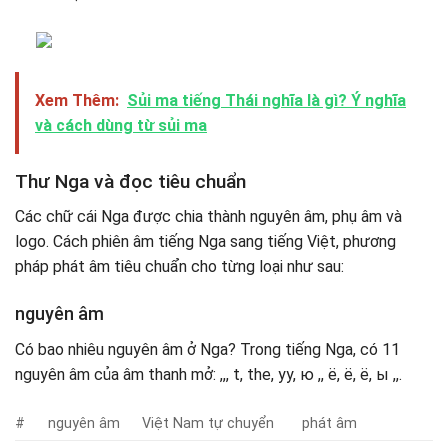
Xem Thêm:
Sủi ma tiếng Thái nghĩa là gì? Ý nghĩa
và cách dùng từ sủi ma
Thư Nga và đọc tiêu chuẩn
Các chữ cái Nga được chia thành nguyên âm, phụ âm và
logo. Cách phiên âm tiếng Nga sang tiếng Việt, phương
pháp phát âm tiêu chuẩn cho từng loại như sau:
nguyên âm
Có bao nhiêu nguyên âm ở Nga? Trong tiếng Nga, có 11
nguyên âm của âm thanh mở: ,,, t, the, yy, ю ,, ё, ё, ё, ы ,,.
#
nguyên âm
Việt Nam tự chuyển
phát âm