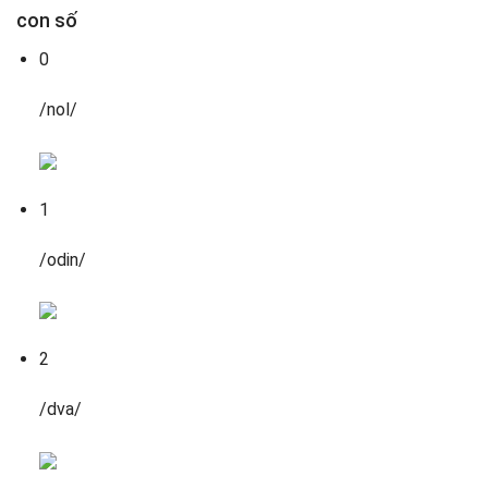
con số
0
/nol/
1
/odin/
2
/dva/