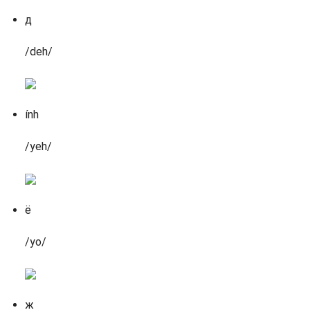
д
/deh/
ính
/yeh/
ё
/yo/
ж