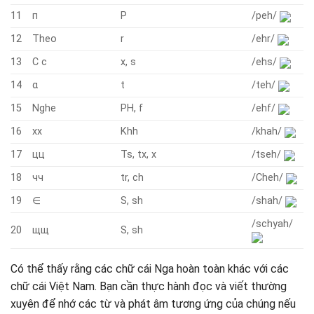
11
п
P
/peh/
12
Theo
r
/ehr/
13
С с
x, s
/ehs/
14
α
t
/teh/
15
Nghe
PH, f
/ehf/
16
хх
Khh
/khah/
17
цц
Ts, tx, x
/tseh/
18
чч
tr, ch
/Cheh/
19
∈
S, sh
/shah/
/schyah/
20
щщ
S, sh
Có thể thấy rằng các chữ cái Nga hoàn toàn khác với các
chữ cái Việt Nam. Bạn cần thực hành đọc và viết thường
xuyên để nhớ các từ và phát âm tương ứng của chúng nếu