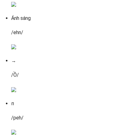
Ánh sáng
/ehn/
→
/Ồ/
п
/peh/