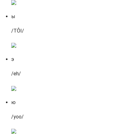
ы
/TÔI/
э
/eh/
ю
/yoo/