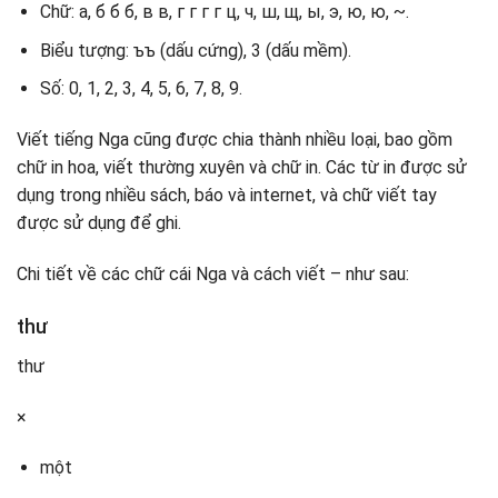
Chữ: а, б б б, в в, г г г г ц, ч, ш, щ, ы, э, ю, ю, ~.
Biểu tượng: ъъ (dấu cứng), 3 (dấu mềm).
Số: 0, 1, 2, 3, 4, 5, 6, 7, 8, 9.
Viết tiếng Nga cũng được chia thành nhiều loại, bao gồm
chữ in hoa, viết thường xuyên và chữ in. Các từ in được sử
dụng trong nhiều sách, báo và internet, và chữ viết tay
được sử dụng để ghi.
Chi tiết về các chữ cái Nga và cách viết – như sau:
thư
thư
×
một