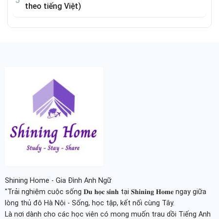
theo tiếng Việt)
Shining Home - Gia Đình Anh Ngữ
"Trải nghiệm cuộc sống 𝐃𝐮 𝐡𝐨̣𝐜 𝐬𝐢𝐧𝐡 tại 𝐒𝐡𝐢𝐧𝐢𝐧𝐠 𝐇𝐨𝐦𝐞 ngay giữa
lòng thủ đô Hà Nội - Sống, học tập, kết nối cùng Tây.
Là nơi dành cho các học viên có mong muốn trau dồi Tiếng Anh