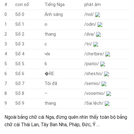
#
con số
Tiếng Nga
phát âm
0
Số 0
Ánh sáng
/nol/
1
Số 1
о
/odin/
2
Số 2
thang
/dva/
3
Số 3
c
/tri/
4
Số 4
чle
/chetbire/
5
Số 5
6
/piatio/
6
Số 6
�RE
/shestio/
7
Số 7
Tôi đã
/semio/
8
Số 8
–
/vosemio/
9
Số 9
thang
/Sai lệch/
Ngoài bảng chữ cái Nga, đừng quên nhìn thấy toàn bộ bảng
chữ cái Thái Lan, Tây Ban Nha, Pháp, Đức, Ý …