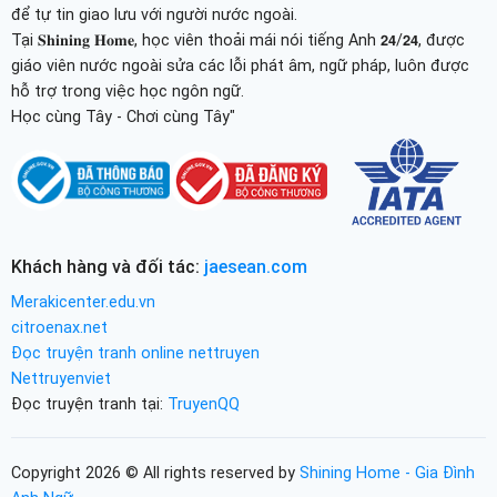
để tự tin giao lưu với người nước ngoài.
Tại 𝐒𝐡𝐢𝐧𝐢𝐧𝐠 𝐇𝐨𝐦𝐞, học viên thoải mái nói tiếng Anh 𝟮𝟰/𝟮𝟰, được
giáo viên nước ngoài sửa các lỗi phát âm, ngữ pháp, luôn được
hỗ trợ trong việc học ngôn ngữ.
Học cùng Tây - Chơi cùng Tây"
Khách hàng và đối tác:
jaesean.com
Merakicenter.edu.vn
citroenax.net
Đọc truyện tranh online nettruyen
Nettruyenviet
Đọc truyện tranh tại:
TruyenQQ
Copyright 2026 © All rights reserved by
Shining Home - Gia Đình