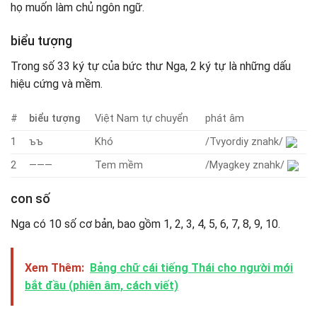
họ muốn làm chủ ngôn ngữ.
biểu tượng
Trong số 33 ký tự của bức thư Nga, 2 ký tự là những dấu
hiệu cứng và mềm.
#
biểu tượng
Việt Nam tự chuyển
phát âm
1
ъъ
Khó
/Tvyordiy znahk/
2
———
Tem mềm
/Myagkey znahk/
con số
Nga có 10 số cơ bản, bao gồm 1, 2, 3, 4, 5, 6, 7, 8, 9, 10.
Xem Thêm:
Bảng chữ cái tiếng Thái cho người mới
bắt đầu (phiên âm, cách viết)