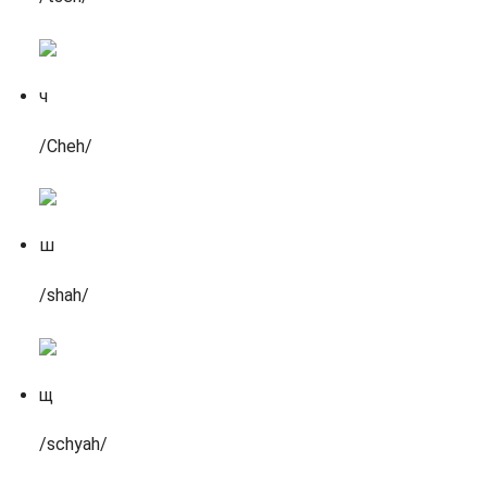
ч
/Cheh/
ш
/shah/
щ
/schyah/