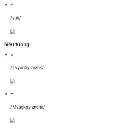
~
/yah/
biểu tượng
ъ
/Tvyordiy znahk/
–
/Myagkey znahk/