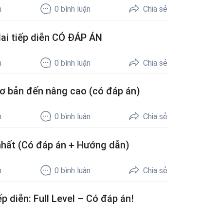
h
0
bình luận
Chia sẻ
 lai tiếp diễn CÓ ĐÁP ÁN
h
0
bình luận
Chia sẻ
 cơ bản đến nâng cao (có đáp án)
h
0
bình luận
Chia sẻ
nhất (Có đáp án + Hướng dẫn)
h
0
bình luận
Chia sẻ
ếp diễn: Full Level – Có đáp án!