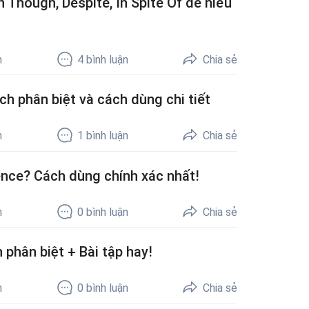
 Though, Despite, In Spite Of dễ hiểu
h
4
bình luận
Chia sẻ
h phân biệt và cách dùng chi tiết
h
1
bình luận
Chia sẻ
rence? Cách dùng chính xác nhất!
h
0
bình luận
Chia sẻ
 phân biệt + Bài tập hay!
h
0
bình luận
Chia sẻ