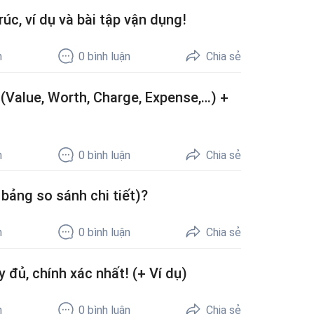
úc, ví dụ và bài tập vận dụng!
h
0
bình luận
Chia sẻ
 (Value, Worth, Charge, Expense,…) +
h
0
bình luận
Chia sẻ
bảng so sánh chi tiết)?
h
0
bình luận
Chia sẻ
đủ, chính xác nhất! (+ Ví dụ)
h
0
bình luận
Chia sẻ