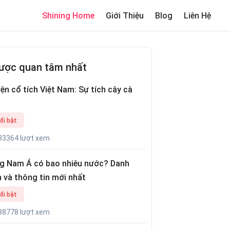
Shining Home
Giới Thiệu
Blog
Liên Hệ
me
Review trường cho bé
Thơ hay
Trò chơi dân gian
Truyện c
ược quan tâm nhất
ện cổ tích Việt Nam: Sự tích cây cà
ổi bật
93364 lượt xem
g Nam Á có bao nhiêu nước? Danh
 và thông tin mới nhất
ổi bật
38778 lượt xem