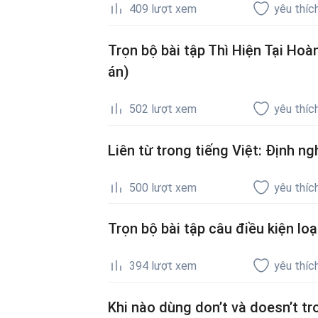
409
lượt xem
yêu thíc
Trọn bộ bài tập Thì Hiện Tại Ho
án)
502
lượt xem
yêu thíc
Liên từ trong tiếng Việt: Định ng
500
lượt xem
yêu thíc
Trọn bộ bài tập câu điều kiện loạ
394
lượt xem
yêu thíc
Khi nào dùng don’t và doesn’t tr