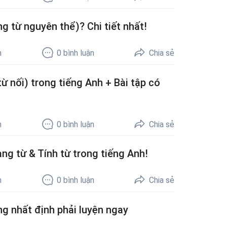
g từ nguyên thể)? Chi tiết nhất!
h
0
bình luận
Chia sẻ
từ nối) trong tiếng Anh + Bài tập có
h
0
bình luận
Chia sẻ
ạng từ & Tính từ trong tiếng Anh!
h
0
bình luận
Chia sẻ
ng nhất định phải luyện ngay