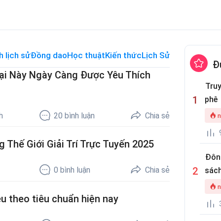
h lịch sử
Đồng dao
Học thuật
Kiến thức
Lịch Sử Thế Giới
Me
Đ
oại Này Ngày Càng Được Yêu Thích
Truy
phê
h
20
bình luận
Chia sẻ
n
 Thế Giới Giải Trí Trực Tuyến 2025
Đôn
0
bình luận
Chia sẻ
sách
n
u theo tiêu chuẩn hiện nay