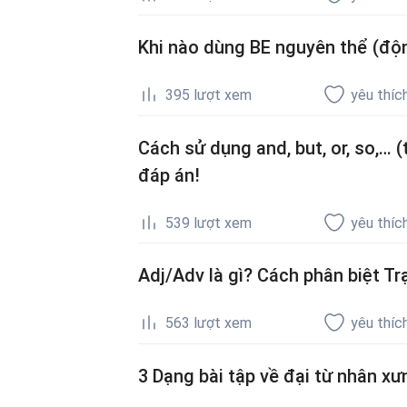
Khi nào dùng BE nguyên thể (độn
395
lượt xem
yêu thíc
Cách sử dụng and, but, or, so,… (
đáp án!
539
lượt xem
yêu thíc
Adj/Adv là gì? Cách phân biệt Tr
563
lượt xem
yêu thíc
3 Dạng bài tập về đại từ nhân xư