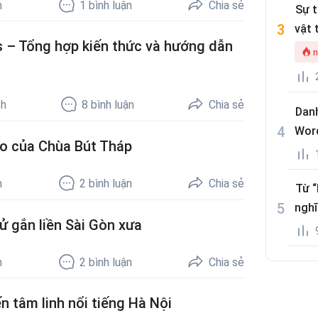
h
1
bình luận
Chia sẻ
Sự 
vật 
is – Tổng hợp kiến thức và hướng dẫn
n
ch
8
bình luận
Chia sẻ
Danh
Wor
o của Chùa Bút Tháp
h
2
bình luận
Chia sẻ
Từ “
nghĩ
ử gắn liền Sài Gòn xưa
h
2
bình luận
Chia sẻ
 tâm linh nổi tiếng Hà Nội