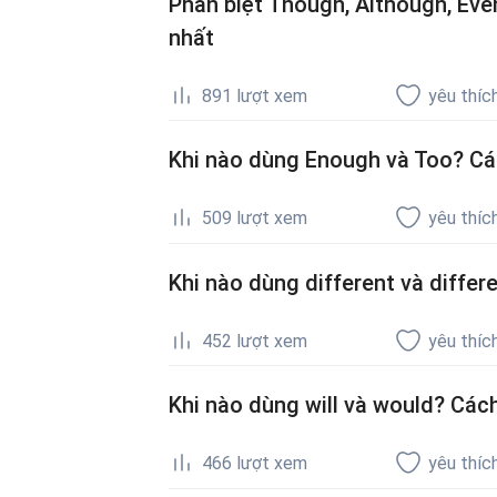
Phân biệt Though, Although, Even
nhất
891
lượt xem
yêu thíc
Khi nào dùng Enough và Too? Các
509
lượt xem
yêu thíc
Khi nào dùng different và diffe
452
lượt xem
yêu thíc
Khi nào dùng will và would? Cách
466
lượt xem
yêu thíc