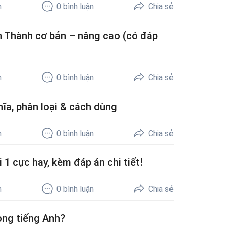
h
0
bình luận
Chia sẻ
àn Thành cơ bản – nâng cao (có đáp
h
0
bình luận
Chia sẻ
hĩa, phân loại & cách dùng
h
0
bình luận
Chia sẻ
i 1 cực hay, kèm đáp án chi tiết!
h
0
bình luận
Chia sẻ
ong tiếng Anh?