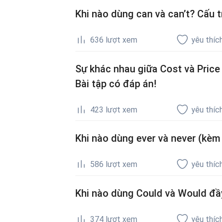
Khi nào dùng can và can’t? Cấu tr
636
lượt xem
yêu thíc
Sự khác nhau giữa Cost và Price
Bài tập có đáp án!
423
lượt xem
yêu thíc
Khi nào dùng ever và never (kèm 
586
lượt xem
yêu thíc
Khi nào dùng Could và Would đầy 
374
lượt xem
yêu thíc