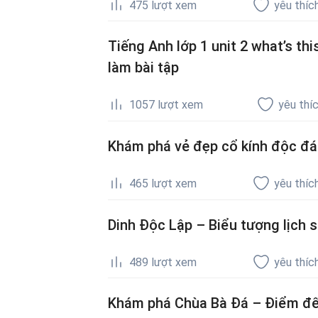
475
lượt xem
yêu thíc
Tiếng Anh lớp 1 unit 2 what’s th
làm bài tập
1057
lượt xem
yêu thí
Khám phá vẻ đẹp cổ kính độc đá
465
lượt xem
yêu thíc
Dinh Độc Lập – Biểu tượng lịch s
489
lượt xem
yêu thíc
Khám phá Chùa Bà Đá – Điểm đến