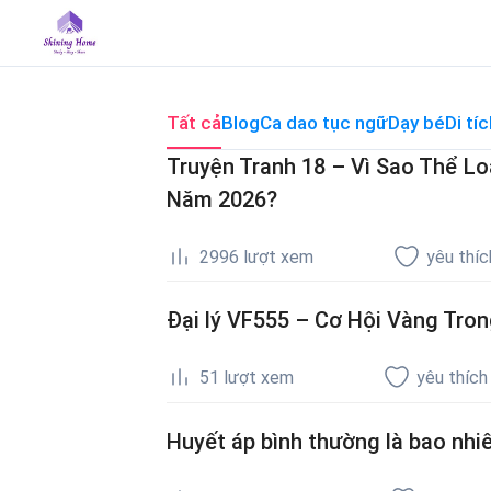
Skip
to
content
Tất cả
Blog
Ca dao tục ngữ
Dạy bé
Di tíc
Truyện Tranh 18 – Vì Sao Thể L
Năm 2026?
2996
lượt xem
yêu thíc
Đại lý VF555 – Cơ Hội Vàng Trong
51
lượt xem
yêu thích
Huyết áp bình thường là bao nhiê