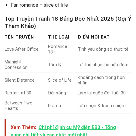
Fan romance – slice of life
Top Truyện Tranh 18 Đáng Đọc Nhất 2026 (Gợi Ý
Tham Khảo)
TÊN TRUYỆN
THỂ LOẠI
ĐIỂM NỔI BẬT
Romance
Love After Office
Tình yêu công sở thực tế
18+
Midnight
Tâm lý
Lời thú nhận lúc nửa đêm
Confession
Khoảng cách trong hôn
Silent Distance
Slice of Life
nhân
Restart at 30
Đời sống
Làm lại cuộc đời tuổi 30
Between Two
Drama
Lựa chọn & trách nhiệm
Hearts
Xem Thêm:
Chi phí định cư Mỹ diện EB3 - Tổng
quan chi tiết và cập nhật mới nhất