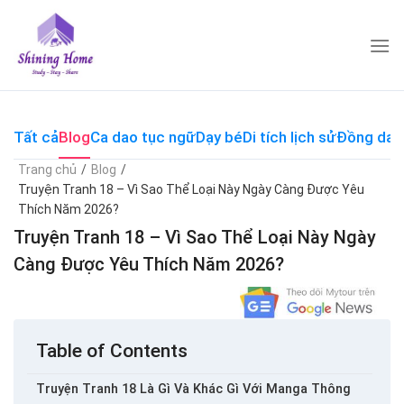
Skip
to
content
Tất cả
Blog
Ca dao tục ngữ
Dạy bé
Di tích lịch sử
Đồng dao
Trang chủ
/
Blog
/
Truyện Tranh 18 – Vì Sao Thể Loại Này Ngày Càng Được Yêu
Thích Năm 2026?
Truyện Tranh 18 – Vì Sao Thể Loại Này Ngày
Càng Được Yêu Thích Năm 2026?
Table of Contents
Truyện Tranh 18 Là Gì Và Khác Gì Với Manga Thông