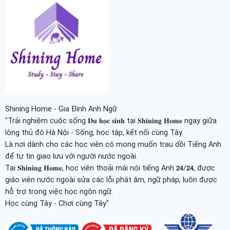
Shining Home - Gia Đình Anh Ngữ
"Trải nghiệm cuộc sống 𝐃𝐮 𝐡𝐨̣𝐜 𝐬𝐢𝐧𝐡 tại 𝐒𝐡𝐢𝐧𝐢𝐧𝐠 𝐇𝐨𝐦𝐞 ngay giữa
lòng thủ đô Hà Nội - Sống, học tập, kết nối cùng Tây.
Là nơi dành cho các học viên có mong muốn trau dồi Tiếng Anh
để tự tin giao lưu với người nước ngoài.
Tại 𝐒𝐡𝐢𝐧𝐢𝐧𝐠 𝐇𝐨𝐦𝐞, học viên thoải mái nói tiếng Anh 𝟮𝟰/𝟮𝟰, được
giáo viên nước ngoài sửa các lỗi phát âm, ngữ pháp, luôn được
hỗ trợ trong việc học ngôn ngữ.
Học cùng Tây - Chơi cùng Tây"