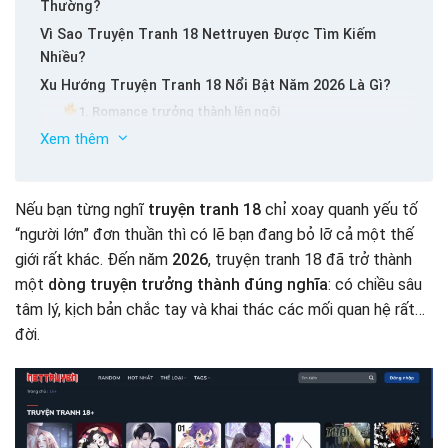
Thường?
Vì Sao Truyện Tranh 18 Nettruyen Được Tìm Kiếm
Nhiều?
Xu Hướng Truyện Tranh 18 Nổi Bật Năm 2026 Là Gì?
1. Romance trưởng thành lên ngôi
2. Tâm lý – xã hội được đầu tư
Xem thêm
3. Nữ độc giả chiếm spotlight
Top Truyện Tranh 18 Đáng Đọc Nhất 2026 (Gợi Ý Tham
Nếu bạn từng nghĩ
truyện tranh 18
chỉ xoay quanh yếu tố
Khảo)
“người lớn” đơn thuần thì có lẽ bạn đang bỏ lỡ cả một thế
Ai Nên Đọc Truyện Tranh 18?
giới rất khác. Đến năm
2026
, truyện tranh 18 đã trở thành
Mẹo Đọc Truyện Tranh 18 Online Không Bị “Ngợp”
một
dòng truyện trưởng thành đúng nghĩa
: có chiều sâu
Truyện Tranh 18 Có Phải Chỉ Dành Cho Nam?
tâm lý, kịch bản chắc tay và khai thác các mối quan hệ rất…
FAQ – Câu Hỏi Thường Gặp Về Truyện Tranh 18
đời.
Kết Luận: Truyện Tranh 18 – Đọc Để Hiểu Mình Hơn