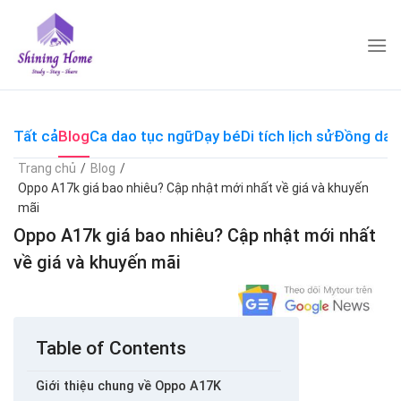
Skip
to
content
Tất cả
Blog
Ca dao tục ngữ
Dạy bé
Di tích lịch sử
Đồng dao
Trang chủ
/
Blog
/
Oppo A17k giá bao nhiêu? Cập nhật mới nhất về giá và khuyến
mãi
Oppo A17k giá bao nhiêu? Cập nhật mới nhất
về giá và khuyến mãi
Table of Contents
Giới thiệu chung về Oppo A17K