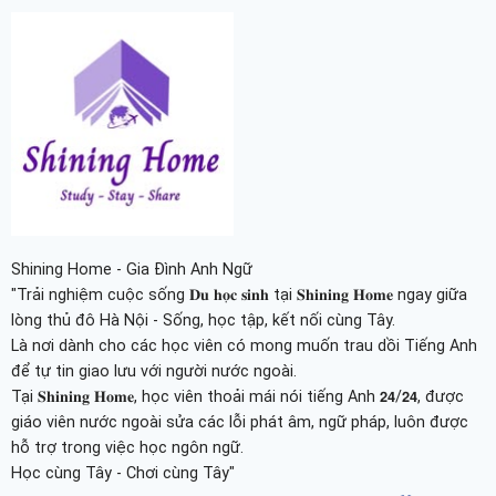
Shining Home - Gia Đình Anh Ngữ
"Trải nghiệm cuộc sống 𝐃𝐮 𝐡𝐨̣𝐜 𝐬𝐢𝐧𝐡 tại 𝐒𝐡𝐢𝐧𝐢𝐧𝐠 𝐇𝐨𝐦𝐞 ngay giữa
lòng thủ đô Hà Nội - Sống, học tập, kết nối cùng Tây.
Là nơi dành cho các học viên có mong muốn trau dồi Tiếng Anh
để tự tin giao lưu với người nước ngoài.
Tại 𝐒𝐡𝐢𝐧𝐢𝐧𝐠 𝐇𝐨𝐦𝐞, học viên thoải mái nói tiếng Anh 𝟮𝟰/𝟮𝟰, được
giáo viên nước ngoài sửa các lỗi phát âm, ngữ pháp, luôn được
hỗ trợ trong việc học ngôn ngữ.
Học cùng Tây - Chơi cùng Tây"