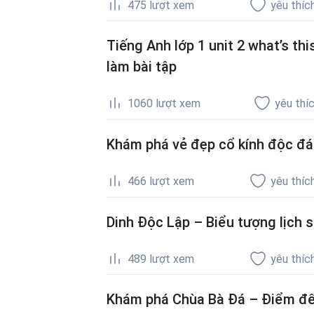
475
lượt xem
yêu thíc
Tiếng Anh lớp 1 unit 2 what’s th
làm bài tập
1060
lượt xem
yêu thí
Khám phá vẻ đẹp cổ kính độc đá
466
lượt xem
yêu thíc
Dinh Độc Lập – Biểu tượng lịch s
489
lượt xem
yêu thíc
Khám phá Chùa Bà Đá – Điểm đến