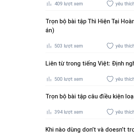
409
lượt xem
yêu thíc
Trọn bộ bài tập Thì Hiện Tại Ho
án)
503
lượt xem
yêu thíc
Liên từ trong tiếng Việt: Định ng
500
lượt xem
yêu thíc
Trọn bộ bài tập câu điều kiện loạ
394
lượt xem
yêu thíc
Khi nào dùng don’t và doesn’t tr