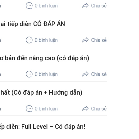
h
0
bình luận
Chia sẻ
 lai tiếp diễn CÓ ĐÁP ÁN
h
0
bình luận
Chia sẻ
 cơ bản đến nâng cao (có đáp án)
h
0
bình luận
Chia sẻ
nhất (Có đáp án + Hướng dẫn)
h
0
bình luận
Chia sẻ
ếp diễn: Full Level – Có đáp án!