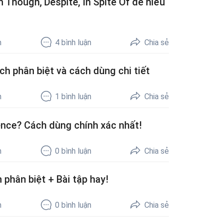
 Though, Despite, In Spite Of dễ hiểu
h
4
bình luận
Chia sẻ
h phân biệt và cách dùng chi tiết
h
1
bình luận
Chia sẻ
rence? Cách dùng chính xác nhất!
h
0
bình luận
Chia sẻ
 phân biệt + Bài tập hay!
h
0
bình luận
Chia sẻ