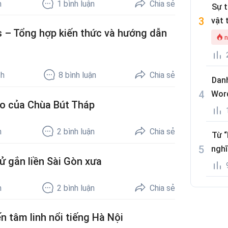
h
1
bình luận
Chia sẻ
Sự 
vật 
is – Tổng hợp kiến thức và hướng dẫn
n
ch
8
bình luận
Chia sẻ
Danh
Wor
o của Chùa Bút Tháp
h
2
bình luận
Chia sẻ
Từ “
nghĩ
ử gắn liền Sài Gòn xưa
h
2
bình luận
Chia sẻ
 tâm linh nổi tiếng Hà Nội