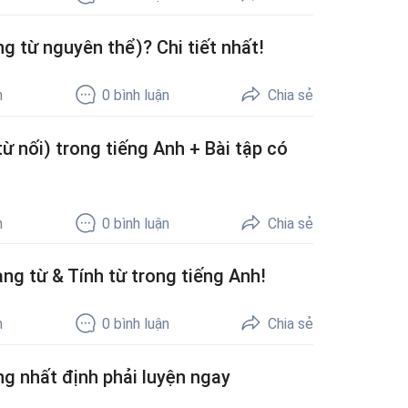
g từ nguyên thể)? Chi tiết nhất!
h
0
bình luận
Chia sẻ
từ nối) trong tiếng Anh + Bài tập có
h
0
bình luận
Chia sẻ
ạng từ & Tính từ trong tiếng Anh!
h
0
bình luận
Chia sẻ
ng nhất định phải luyện ngay