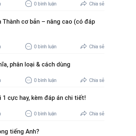
h
0
bình luận
Chia sẻ
àn Thành cơ bản – nâng cao (có đáp
h
0
bình luận
Chia sẻ
hĩa, phân loại & cách dùng
h
0
bình luận
Chia sẻ
i 1 cực hay, kèm đáp án chi tiết!
h
0
bình luận
Chia sẻ
ong tiếng Anh?