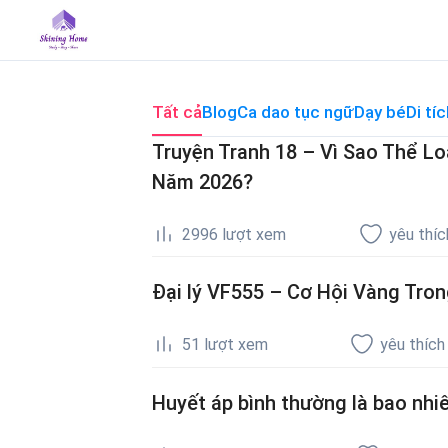
Skip
to
content
Tất cả
Blog
Ca dao tục ngữ
Dạy bé
Di tíc
Truyện Tranh 18 – Vì Sao Thể L
Năm 2026?
2996
lượt xem
yêu thíc
Đại lý VF555 – Cơ Hội Vàng Trong
51
lượt xem
yêu thích
Huyết áp bình thường là bao nhiê