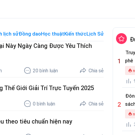
h lịch sử
Đồng dao
Học thuật
Kiến thức
Lịch Sử Thế Giới
Me
Đ
oại Này Ngày Càng Được Yêu Thích
Truy
phê
h
20
bình luận
Chia sẻ
n
 Thế Giới Giải Trí Trực Tuyến 2025
Đôn
0
bình luận
Chia sẻ
sách
n
u theo tiêu chuẩn hiện nay