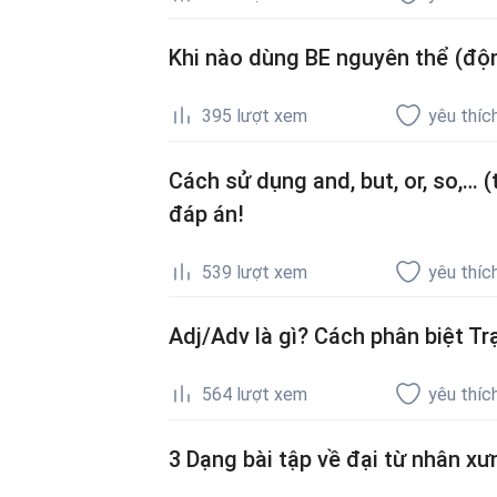
Khi nào dùng BE nguyên thể (độn
395
lượt xem
yêu thíc
Cách sử dụng and, but, or, so,… (
đáp án!
539
lượt xem
yêu thíc
Adj/Adv là gì? Cách phân biệt Tr
564
lượt xem
yêu thíc
3 Dạng bài tập về đại từ nhân xư