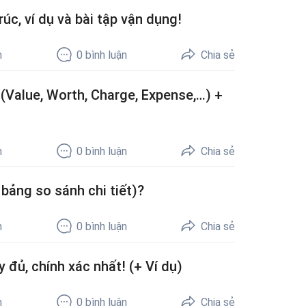
úc, ví dụ và bài tập vận dụng!
h
0
bình luận
Chia sẻ
 (Value, Worth, Charge, Expense,…) +
h
0
bình luận
Chia sẻ
bảng so sánh chi tiết)?
h
0
bình luận
Chia sẻ
đủ, chính xác nhất! (+ Ví dụ)
h
0
bình luận
Chia sẻ