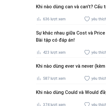
Khi nào dùng can và can’t? Cấu tr
636
lượt xem
yêu thíc
Sự khác nhau giữa Cost và Price
Bài tập có đáp án!
423
lượt xem
yêu thíc
Khi nào dùng ever và never (kèm 
587
lượt xem
yêu thíc
Khi nào dùng Could và Would đầy 
374
lượt xem
yêu thíc