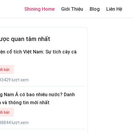
Shining Home
Giới Thiệu
Blog
Liên Hệ
me
Review trường cho bé
Thơ hay
Trò chơi dân gian
Truyện c
ược quan tâm nhất
ện cổ tích Việt Nam: Sự tích cây cà
ổi bật
93429 lượt xem
g Nam Á có bao nhiêu nước? Danh
 và thông tin mới nhất
ổi bật
38844 lượt xem