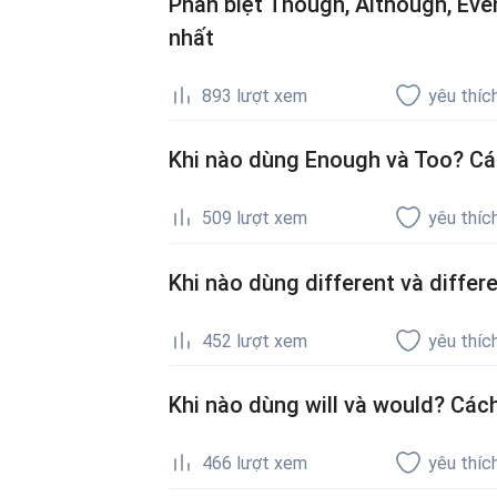
Phân biệt Though, Although, Even
nhất
893
lượt xem
yêu thíc
Khi nào dùng Enough và Too? Các
509
lượt xem
yêu thíc
Khi nào dùng different và diffe
452
lượt xem
yêu thíc
Khi nào dùng will và would? Cách
466
lượt xem
yêu thíc