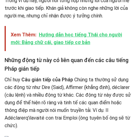
Trong ví dụ này, người nói tổng hợp những lời của người mẹ
trước khi giao tiếp. Khán giả không còn nghe những lời của
người mẹ, nhưng chỉ nhận được ý tưởng chính.
Xem Thêm:
Hướng dẫn học tiếng Thái cho người
mới: Bảng chữ cái, giao tiếp cơ bản
Những động từ này có liên quan đến các câu tiếng
Pháp gián tiếp
Chỉ huy
Câu gián tiếp của Pháp
Chúng ta thường sử dụng
các động từ như Dire (Said), Affirmer (khẳng định), déclarer
(câu lệnh) và nhiều động từ khác. Các động từ này được sử
dụng để thể hiện rõ ràng và tinh tế các quan điểm hoặc
thông điệp mà người nói muốn truyền tải. Ví dụ: Il
Adéclarerq’ilavaité con trai Emploi (ông tuyên bố ông sẽ từ
chức).