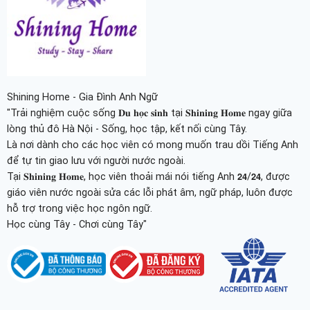
Shining Home - Gia Đình Anh Ngữ
"Trải nghiệm cuộc sống 𝐃𝐮 𝐡𝐨̣𝐜 𝐬𝐢𝐧𝐡 tại 𝐒𝐡𝐢𝐧𝐢𝐧𝐠 𝐇𝐨𝐦𝐞 ngay giữa
lòng thủ đô Hà Nội - Sống, học tập, kết nối cùng Tây.
Là nơi dành cho các học viên có mong muốn trau dồi Tiếng Anh
để tự tin giao lưu với người nước ngoài.
Tại 𝐒𝐡𝐢𝐧𝐢𝐧𝐠 𝐇𝐨𝐦𝐞, học viên thoải mái nói tiếng Anh 𝟮𝟰/𝟮𝟰, được
giáo viên nước ngoài sửa các lỗi phát âm, ngữ pháp, luôn được
hỗ trợ trong việc học ngôn ngữ.
Học cùng Tây - Chơi cùng Tây"