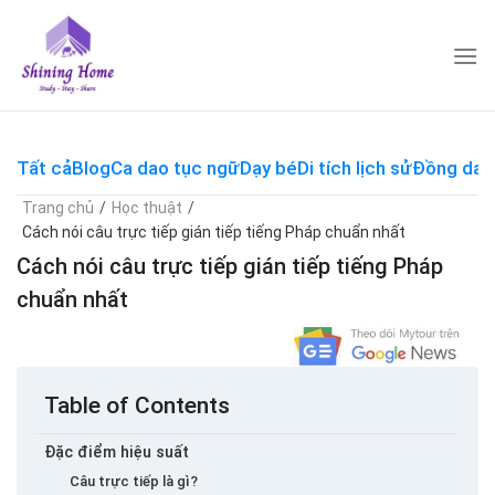
Skip
to
content
Tất cả
Blog
Ca dao tục ngữ
Dạy bé
Di tích lịch sử
Đồng dao
Trang chủ
/
Học thuật
/
Cách nói câu trực tiếp gián tiếp tiếng Pháp chuẩn nhất
Cách nói câu trực tiếp gián tiếp tiếng Pháp
chuẩn nhất
Table of Contents
Đặc điểm hiệu suất
Câu trực tiếp là gì?