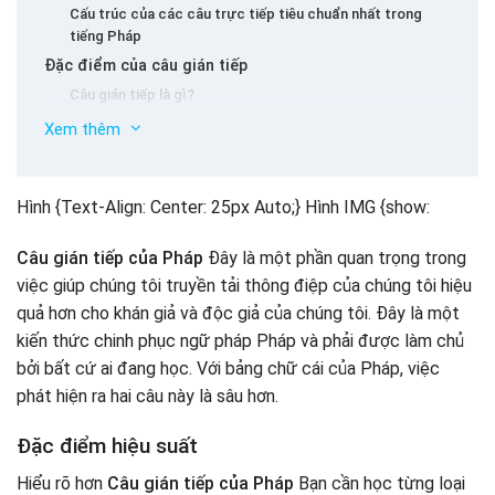
Cấu trúc của các câu trực tiếp tiêu chuẩn nhất trong
tiếng Pháp
Đặc điểm của câu gián tiếp
Câu gián tiếp là gì?
Những động từ này có liên quan đến các câu tiếng Pháp
Xem thêm
gián tiếp
Điều gì nên được chỉ ra khi chuyển đổi trực tiếp thành
một câu gián tiếp?
Hình {Text-Align: Center: 25px Auto;} Hình IMG {show:
Throne
Câu gián tiếp của Pháp
Đây là một phần quan trọng trong
Về các động từ trong câu
việc giúp chúng tôi truyền tải thông điệp của chúng tôi hiệu
Thay đổi thời gian
quả hơn cho khán giả và độc giả của chúng tôi. Đây là một
Vấn đề gián tiếp của việc chuyển đổi một cách khéo
léo
kiến ​​thức chinh phục ngữ pháp Pháp và phải được làm chủ
bởi bất cứ ai đang học. Với bảng chữ cái của Pháp, việc
Tóm tắt
phát hiện ra hai câu này là sâu hơn.
Đặc điểm hiệu suất
Hiểu rõ hơn
Câu gián tiếp của Pháp
Bạn cần học từng loại