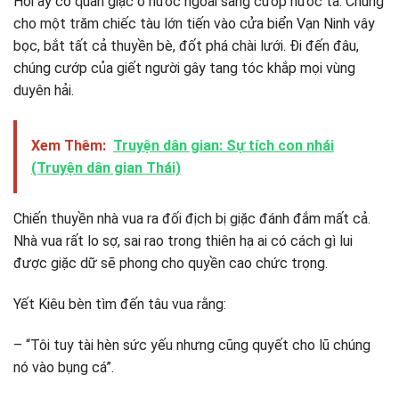
Hồi ấy có quân giặc ở nước ngoài sang cướp nước ta. Chúng
cho một trăm chiếc tàu lớn tiến vào cửa biển Vạn Ninh vây
bọc, bắt tất cả thuyền bè, đốt phá chài lưới. Đi đến đâu,
chúng cướp của giết người gây tang tóc khắp mọi vùng
duyên hải.
Xem Thêm:
Truyện dân gian: Sự tích con nhái
(Truyện dân gian Thái)
Chiến thuyền nhà vua ra đối địch bị giặc đánh đắm mất cả.
Nhà vua rất lo sợ, sai rao trong thiên hạ ai có cách gì lui
được giặc dữ sẽ phong cho quyền cao chức trọng.
Yết Kiêu bèn tìm đến tâu vua rằng:
– “Tôi tuy tài hèn sức yếu nhưng cũng quyết cho lũ chúng
nó vào bụng cá”.