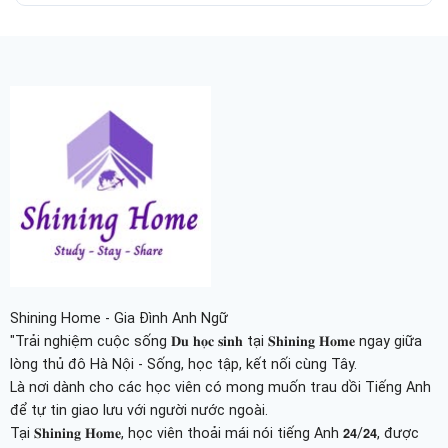
Shining Home - Gia Đình Anh Ngữ
"Trải nghiệm cuộc sống 𝐃𝐮 𝐡𝐨̣𝐜 𝐬𝐢𝐧𝐡 tại 𝐒𝐡𝐢𝐧𝐢𝐧𝐠 𝐇𝐨𝐦𝐞 ngay giữa
lòng thủ đô Hà Nội - Sống, học tập, kết nối cùng Tây.
Là nơi dành cho các học viên có mong muốn trau dồi Tiếng Anh
để tự tin giao lưu với người nước ngoài.
Tại 𝐒𝐡𝐢𝐧𝐢𝐧𝐠 𝐇𝐨𝐦𝐞, học viên thoải mái nói tiếng Anh 𝟮𝟰/𝟮𝟰, được