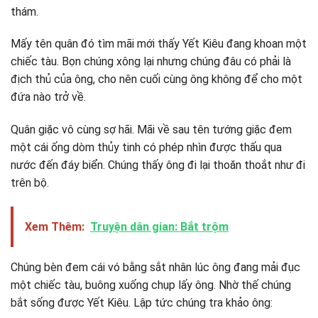
thám.
Mấy tên quân đó tìm mãi mới thấy Yết Kiêu đang khoan một
chiếc tàu. Bọn chúng xông lại nhưng chúng đâu có phải là
địch thủ của ông, cho nên cuối cùng ông không để cho một
đứa nào trở về.
Quân giặc vô cùng sợ hãi. Mãi về sau tên tướng giặc đem
một cái ống dòm thủy tinh có phép nhìn được thấu qua
nước đến đáy biển. Chúng thấy ông đi lại thoăn thoắt như đi
trên bộ.
Xem Thêm:
Truyện dân gian: Bắt trộm
Chúng bèn đem cái vó bằng sắt nhân lúc ông đang mải đục
một chiếc tàu, buông xuống chụp lấy ông. Nhờ thế chúng
bắt sống được Yết Kiêu. Lập tức chúng tra khảo ông: