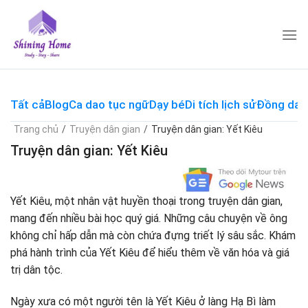
Skip
to
content
Tất cả
Blog
Ca dao tục ngữ
Dạy bé
Di tích lịch sử
Đồng dao
Trang chủ
/
Truyện dân gian
/
Truyện dân gian: Yết Kiêu
Truyện dân gian: Yết Kiêu
Yết Kiêu, một nhân vật huyền thoại trong truyện dân gian,
mang đến nhiều bài học quý giá. Những câu chuyện về ông
không chỉ hấp dẫn mà còn chứa đựng triết lý sâu sắc. Khám
phá hành trình của Yết Kiêu để hiểu thêm về văn hóa và giá
trị dân tộc.
Ngày xưa có một người tên là Yết Kiêu ở làng Hạ Bì làm