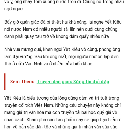
vô ý, ông nhảy tòm xuống nước trốn đi. Chúng nó trông nhau
ngơ ngác.
Bấy giờ quân giặc đã bị thiệt hại khá nặng, lại nghe Yết Kiêu
nói nước Nam có nhiều người tài lặn nên cuối cùng chúng
đành phải quay tàu trở về không dám quấy nhiễu nữa.
Nhà vua mừng quá, khen ngợi Yết Kiêu vô cùng, phong ông
làm đại vương. Sau khi ông mất, mọi người nhớ ơn lập đền
thờ ở cửa Vạn Ninh và ở nhiều cửa biển khác.
Xem Thêm:
Truyện dân gian: Xứng tài đối đáp
Yết Kiêu là biểu tượng của lòng dũng cảm và trí tuệ trong
truyện cổ tích Việt Nam. Những câu chuyện này không chỉ
mang giá trị văn hóa mà còn truyền tải bài học quý giá về
nhân cách. Khám phá các tác phẩm này sẽ giúp bạn hiểu rõ
hơn về bản sắc dân tộc và những giá trị nhân văn sâu sắc.