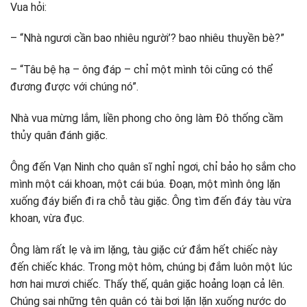
Vua hỏi:
– “Nhà ngươi cần bao nhiêu người’? bao nhiêu thuyền bè?”
– “Tâu bệ hạ – ông đáp – chỉ một mình tôi cũng có thể
đương được với chúng nó”.
Nhà vua mừng lắm, liền phong cho ông làm Đô thống cầm
thủy quân đánh giặc.
Ông đến Vạn Ninh cho quân sĩ nghỉ ngơi, chỉ bảo họ sắm cho
mình một cái khoan, một cái búa. Đoạn, một mình ông lặn
xuống đáy biển đi ra chỗ tàu giặc. Ông tìm đến đáy tàu vừa
khoan, vừa đục.
Ông làm rất lẹ và im lặng, tàu giặc cứ đắm hết chiếc này
đến chiếc khác. Trong một hôm, chúng bị đắm luôn một lúc
hơn hai mươi chiếc. Thấy thế, quân giặc hoảng loạn cả lên.
Chúng sai những tên quân có tài bơi lặn lặn xuống nước do